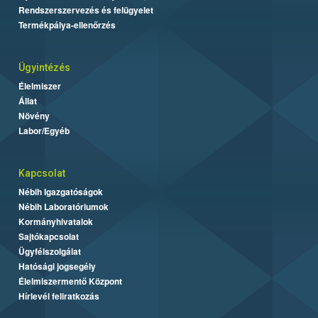
Rendszerszervezés és felügyelet
Termékpálya-ellenőrzés
Ügyintézés
Élelmiszer
Állat
Növény
Labor/Egyéb
Kapcsolat
Nébih Igazgatóságok
Nébih Laboratóriumok
Kormányhivatalok
Sajtókapcsolat
Ügyfélszolgálat
Hatósági jogsegély
Élelmiszermentő Központ
Hírlevél feliratkozás