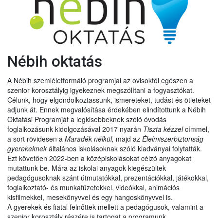
Nébih oktatás
A Nébih szemléletformáló programjai az ovisoktól egészen a
szenior korosztályig igyekeznek megszólítani a fogyasztókat.
Célunk, hogy elgondolkoztassunk, ismereteket, tudást és ötleteket
adjunk át. Ennek megvalósítása érdekében elindítottunk a Nébih
Oktatási Programját a legkisebbeknek szóló óvodás
foglalkozásunk kidolgozásával 2017 nyarán
Tiszta kézzel
címmel,
a sort rövidesen a
Maradék nélkül,
majd az
Élelmiszerbiztonság
gyerekeknek
általános iskolásoknak szóló kiadványai folytatták.
Ezt követően 2022-ben a középiskolásokat célzó anyagokat
mutattunk be. Mára az iskolai anyagok kiegészültek
pedagógusoknak szánt útmutatókkal, prezentációkkal, játékokkal,
foglalkoztató- és munkafüzetekkel, videókkal, animációs
kisfilmekkel, mesekönyvvel és egy hangoskönyvvel is.
A gyerekek és fiatal felnőttek mellett a pedagógusok, valamint a
szenior korosztály részére is tartogat a programunk