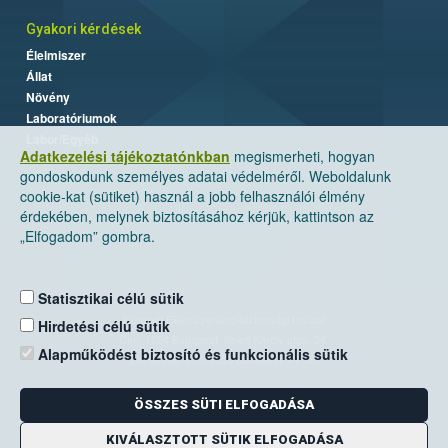
Gyakori kérdések
Élelmiszer
Állat
Növény
Laboratóriumok
Labor/Egyéb
Adatkezelési tájékoztatónkban
megismerheti, hogyan
gondoskodunk személyes adatai védelméről. Weboldalunk
cookie-kat (sütiket) használ a jobb felhasználói élmény
érdekében, melynek biztosításához kérjük, kattintson az
„Elfogadom” gombra.
Statisztikai célú sütik
Nemzeti Élelmiszerlánc-biztonsági Hivatal
Hirdetési célú sütik
Cím: 1024 Budapest, Keleti Károly utca. 24.
Alapműködést biztosító és funkcionális sütik
Levelezési cím: 1525 Budapest. Pf. 30.
ÖSSZES SÜTI ELFOGADÁSA
E-mail:
ugyfelszolgalat@nebih.gov.hu
Zöld szám: 06-80/263-244
KIVÁLASZTOTT SÜTIK ELFOGADÁSA