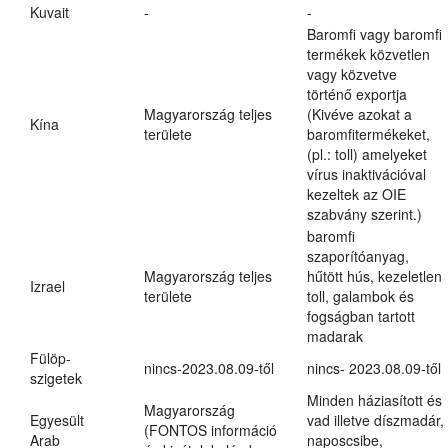
Kuvait
-
-
Baromfi vagy baromfi
termékek közvetlen
vagy közvetve
történő exportja
Magyarország teljes
(Kivéve azokat a
Kína
területe
baromfitermékeket,
(pl.: toll) amelyeket
vírus inaktivációval
kezeltek az OIE
szabvány szerint.)
baromfi
szaporítóanyag,
Magyarország teljes
hűtött hús, kezeletlen
Izrael
területe
toll, galambok és
fogságban tartott
madarak
Fülöp-
nincs-2023.08.09-től
nincs- 2023.08.09-től
szigetek
Minden háziasított és
Magyarország
Egyesült
vad illetve díszmadár,
(FONTOS információ
Arab
naposcsibe,