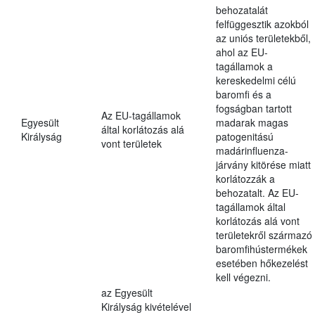
behozatalát
felfüggesztik azokból
az uniós területekből,
ahol az EU-
tagállamok a
kereskedelmi célú
baromfi és a
fogságban tartott
Az EU-tagállamok
Egyesült
madarak magas
által korlátozás alá
Királyság
patogenitású
vont területek
madárinfluenza-
járvány kitörése miatt
korlátozzák a
behozatalt. Az EU-
tagállamok által
korlátozás alá vont
területekről származó
baromfihústermékek
esetében hőkezelést
kell végezni.
az Egyesült
Királyság kivételével