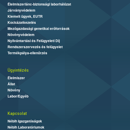
Élelmiszerlánc-biztonsági laborhálózat
Járványvédelem
Kiemelt ügyek, EUTR
Kockázatkezelés
Mezőgazdasági genetikai erőforrások
Növényvédelem
Nyilvántartási és Felügyeleti Díj
Rendszerszervezés és felügyelet
Termékpálya-ellenőrzés
Ügyintézés
Élelmiszer
Állat
Növény
Labor/Egyéb
Kapcsolat
Nébih Igazgatóságok
Nébih Laboratóriumok