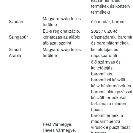
kacsa- és libatoll
termékek és konzerv
termékek)
Magyarország teljes
Szudán
élő madár, baromfi
területe
EU-s regionalizáció,
2025.10.28-tól
Szingapúr
korlátozás az alábbi
díszmadarak, baromfi
táblázat szerint
és baromfitermékek
Szaúd-
Magyarország teljes
keltetőtojás és
Arábia
területe
naposbaromfi
élő szárnyas és
keltetőtojás;
baromfihús,
baromfiból készült
kész hústermékek és
baromfifeldolgozással
készült termékeket
tartalmazó minden
típusú
baromfitermék, a
madárinfluenza-
Pest Vármegye,
vírusok elpusztítását
Heves Vármegye,