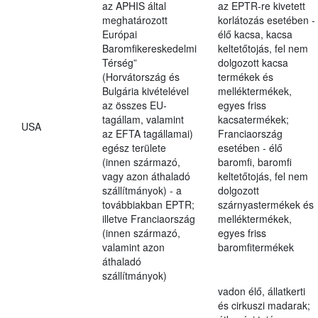
az APHIS által
az EPTR-re kivetett
meghatározott
korlátozás esetében -
Európai
élő kacsa, kacsa
Baromfikereskedelmi
keltetőtojás, fel nem
Térség”
dolgozott kacsa
(Horvátország és
termékek és
Bulgária kivételével
melléktermékek,
az összes EU-
egyes friss
tagállam, valamint
kacsatermékek;
USA
az EFTA tagállamai)
Franciaország
egész területe
esetében - élő
(innen származó,
baromfi, baromfi
vagy azon áthaladó
keltetőtojás, fel nem
szállítmányok) - a
dolgozott
továbbiakban EPTR;
szárnyastermékek és
illetve Franciaország
melléktermékek,
(innen származó,
egyes friss
valamint azon
baromfitermékek
áthaladó
szállítmányok)
vadon élő, állatkerti
és cirkuszi madarak;