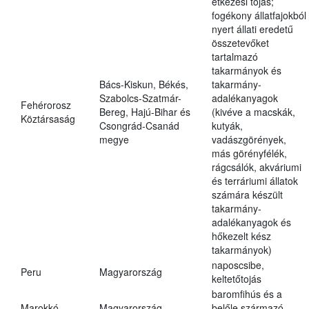
étkezési tojás;
fogékony állatfajokból
nyert állati eredetű
összetevőket
tartalmazó
takarmányok és
Bács-Kiskun, Békés,
takarmány-
Szabolcs-Szatmár-
adalékanyagok
Fehérorosz
Bereg, Hajú-Bihar és
(kivéve a macskák,
Köztársaság
Csongrád-Csanád
kutyák,
megye
vadászgörények,
más görényfélék,
rágcsálók, akváriumi
és terráriumi állatok
számára készült
takarmány-
adalékanyagok és
hőkezelt kész
takarmányok)
naposcsibe,
Peru
Magyarország
keltetőtojás
baromfihús és a
Marokkó
Magyarország
belőle származó