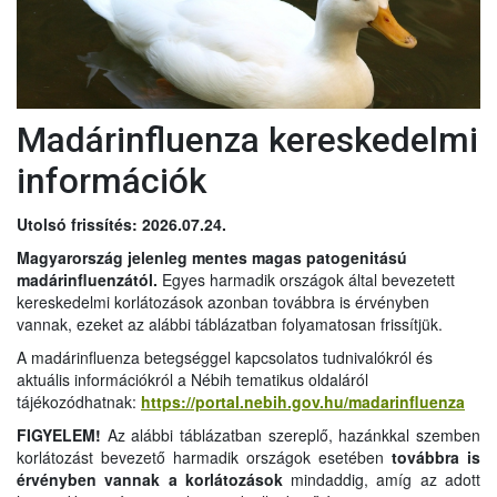
Madárinfluenza kereskedelmi
információk
Utolsó frissítés: 2026.07.24.
Magyarország jelenleg mentes magas patogenitású
madárinfluenzától.
Egyes harmadik országok által bevezetett
kereskedelmi korlátozások azonban továbbra is érvényben
vannak, ezeket az alábbi táblázatban folyamatosan frissítjük.
A madárinfluenza betegséggel kapcsolatos tudnivalókról és
aktuális információkról a Nébih tematikus oldaláról
tájékozódhatnak:
https://portal.nebih.gov.hu/madarinfluenza
FIGYELEM!
Az alábbi táblázatban szereplő, hazánkkal szemben
korlátozást bevezető harmadik országok esetében
továbbra is
érvényben vannak a korlátozások
mindaddig, amíg az adott