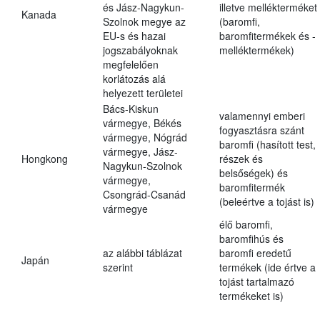
és Jász-Nagykun-
illetve mellékterméket
Kanada
Szolnok megye az
(baromfi,
EU-s és hazai
baromfitermékek és -
jogszabályoknak
melléktermékek)
megfelelően
korlátozás alá
helyezett területei
Bács-Kiskun
valamennyi emberi
vármegye, Békés
fogyasztásra szánt
vármegye, Nógrád
baromfi (hasított test,
vármegye, Jász-
Hongkong
részek és
Nagykun-Szolnok
belsőségek) és
vármegye,
baromfitermék
Csongrád-Csanád
(beleértve a tojást is)
vármegye
élő baromfi,
baromfihús és
az alábbi táblázat
baromfi eredetű
Japán
szerint
termékek (ide értve a
tojást tartalmazó
termékeket is)