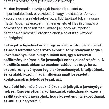
harmadik ország nem jelzi ennek ellenkezőjét.
Minden harmadik ország saját hatáskörben dönt az
importkorlátozások bevezetéséről vagy feloldásáról. Az ezzel
kapcsolatos visszajelzésekkel az alábbi táblázat folyamatosan
frissül. Abban az esetben, ha nem érhető el friss információ a
célországgal kapcsolatban, javasoljuk, hogy az importőr
partnerükön keresztül érdeklődjenek a célország központi
hatóságánál.
Felhívjuk a figyelmet arra, hogy az alábbi információ mellett
az adott termékre vonatkozó exportbizonyítványban foglalt
követelményeknek is teljesülniük kell, így a tervezett
szállítmány indítása előtt javasoljuk ennek ellenőrzését is. A
kiszállítás csak abban az esetben valósulhat meg, ha az
exportbizonyítványban foglalt követelmények is teljesülnek,
és az alább közölt, madárinfluenza miatt bevezetett
korlátozások is lehetővé teszik azt.
Az alábbi információ csak tájékoztató jellegű, a járványügyi
helyzet függvényében a korlátozások változhatnak, ezért a
szállítások előtt javasoljuk, hogy közvetlenül tájékozódjanak
az aktuális helyzetről!