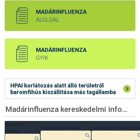
MADÁRINFLUENZA
ALOLDAL
MADÁRINFLUENZA
GYIK
HPAI korlátozás alatt álló területről
baromfihús kiszállítása más tagállamba
Madárinfluenza kereskedelmi információk
Harmadik
Korlátozott terület
Korlátozott állat/termé
ország