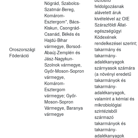
biztosító
Nógrád, Szabolcs-
feldolgozásnak
Szatmár-Bereg,
alávetett áruk
Komárom-
kivételével az OIE
Esztergom*, Bács-
Szárazföldi Állat-
Kiskun, Csongrád-
egészségügyi
Csanád, Békés és
Kódexének
Hajdú-Bihar
rendelkezései szerint;
vármegye, Borsod-
Oroszországi
takarmány és
Abaúj-Zemplén és
Föderáció
takarmány-
Jász-Nagykun-
adalékanyagok
Szolnok vármegye,
szárnyasok számára
Győr-Moson-Sopron
(a növényi eredetű
vármegye,
takarmányok és
Komárom-
takarmány-
Esztergom
adalékanyagok,
vármegye; Győr-
valamint a kémiai és
Moson-Sopron
mikrobiológiai
Vármegye, Baranya
szintézisből
vármegye
származó
takarmányok és
takarmány-
adalékanyagok