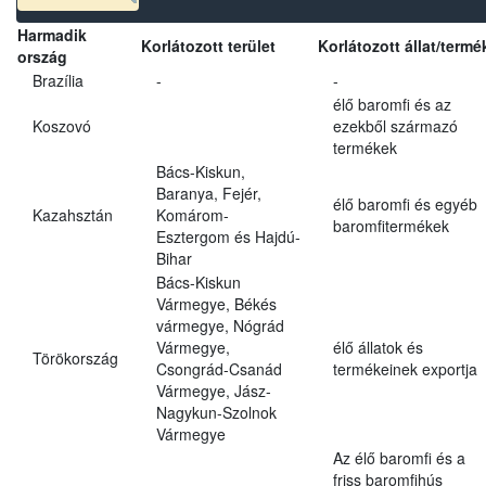
Harmadik
Korlátozott terület
Korlátozott állat/termé
ország
Brazília
-
-
élő baromfi és az
Koszovó
ezekből származó
termékek
Bács-Kiskun,
Baranya, Fejér,
élő baromfi és egyéb
Kazahsztán
Komárom-
baromfitermékek
Esztergom és Hajdú-
Bihar
Bács-Kiskun
Vármegye, Békés
vármegye, Nógrád
Vármegye,
élő állatok és
Törökország
Csongrád-Csanád
termékeinek exportja
Vármegye, Jász-
Nagykun-Szolnok
Vármegye
Az élő baromfi és a
friss baromfihús