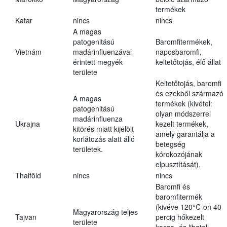
termékek
Katar
nincs
nincs
A magas
patogenitású
Baromfitermékek,
Vietnám
madárinfluenzával
naposbaromfi,
érintett megyék
keltetőtojás, élő állat
területe
Keltetőtojás, baromfi
és ezekből származó
A magas
termékek (kivétel:
patogenitású
olyan módszerrel
madárinfluenza
Ukrajna
kezelt termékek,
kitörés miatt kijelölt
amely garantálja a
korlátozás alatt álló
betegség
területek.
kórokozójának
elpusztítását).
Thaiföld
nincs
nincs
Baromfi és
baromfitermék
(kivéve 120°C-on 40
Magyarország teljes
Tajvan
percig hőkezelt
területe