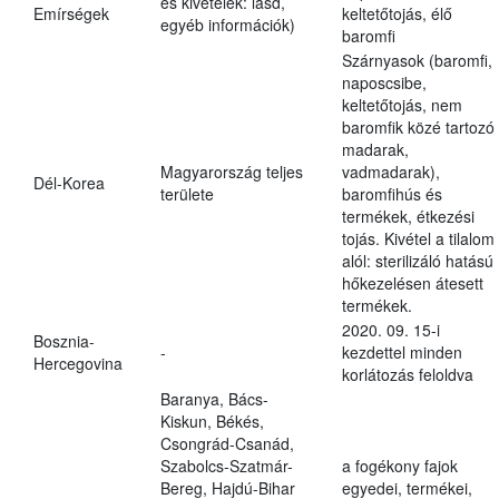
és kivételek: lásd,
Emírségek
keltetőtojás, élő
egyéb információk)
baromfi
Szárnyasok (baromfi,
naposcsibe,
keltetőtojás, nem
baromfik közé tartozó
madarak,
Magyarország teljes
vadmadarak),
Dél-Korea
területe
baromfihús és
termékek, étkezési
tojás. Kivétel a tilalom
alól: sterilizáló hatású
hőkezelésen átesett
termékek.
2020. 09. 15-i
Bosznia-
-
kezdettel minden
Hercegovina
korlátozás feloldva
Baranya, Bács-
Kiskun, Békés,
Csongrád-Csanád,
Szabolcs-Szatmár-
a fogékony fajok
Bereg, Hajdú-Bihar
egyedei, termékei,