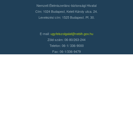
Nemzeti Élelmiszerlánc-biztonsági Hivatal
Cím: 1024 Budapest, Keleti Károly utca. 24.
Levelezési cím: 1525 Budapest. Pf. 30.
E-mail:
ugyfelszolgalat@nebih.gov.hu
Zöld szám: 06-80/263-244
Telefon: 06-1/ 336-9000
Fax: 06-1/336-9479