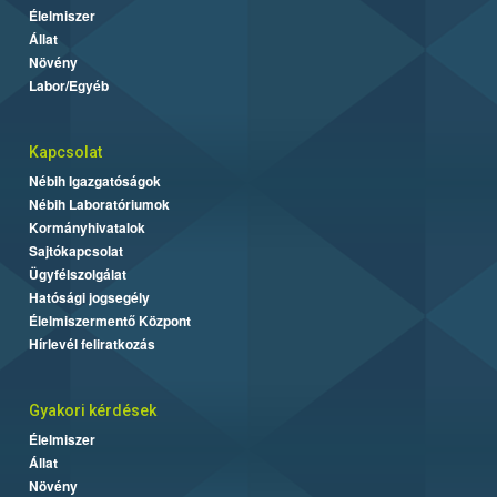
Élelmiszer
Állat
Növény
Labor/Egyéb
Kapcsolat
Nébih Igazgatóságok
Nébih Laboratóriumok
Kormányhivatalok
Sajtókapcsolat
Ügyfélszolgálat
Hatósági jogsegély
Élelmiszermentő Központ
Hírlevél feliratkozás
Gyakori kérdések
Élelmiszer
Állat
Növény