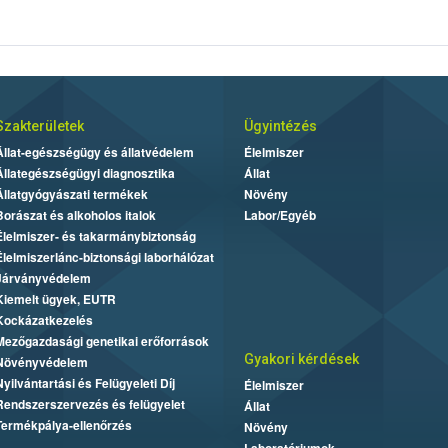
Szakterületek
Ügyintézés
Állat-egészségügy és állatvédelem
Élelmiszer
Állategészségügyi diagnosztika
Állat
Állatgyógyászati termékek
Növény
Borászat és alkoholos italok
Labor/Egyéb
Élelmiszer- és takarmánybiztonság
Élelmiszerlánc-biztonsági laborhálózat
Járványvédelem
Kiemelt ügyek, EUTR
Kockázatkezelés
Mezőgazdasági genetikai erőforrások
Gyakori kérdések
Növényvédelem
Nyilvántartási és Felügyeleti Díj
Élelmiszer
Rendszerszervezés és felügyelet
Állat
Termékpálya-ellenőrzés
Növény