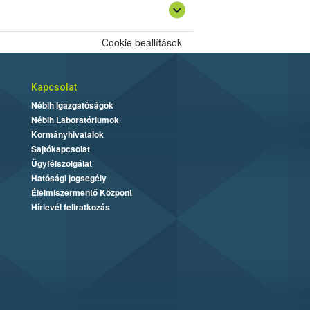
Cookie beállítások
Kapcsolat
Nébih Igazgatóságok
Nébih Laboratóriumok
Kormányhivatalok
Sajtókapcsolat
Ügyfélszolgálat
Hatósági jogsegély
Élelmiszermentő Központ
Hírlevél feliratkozás