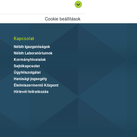
Cookie beállítások
Kapcsolat
Nébih Igazgatóságok
Nébih Laboratóriumok
Kormányhivatalok
Sajtókapcsolat
Ügyfélszolgálat
Hatósági jogsegély
Élelmiszermentő Központ
Hírlevél feliratkozás