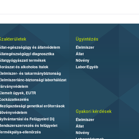
Szakterületek
Ügyintézés
Állat-egészségügy és állatvédelem
Élelmiszer
Állategészségügyi diagnosztika
Állat
Állatgyógyászati termékek
Növény
Borászat és alkoholos italok
Labor/Egyéb
Élelmiszer- és takarmánybiztonság
Élelmiszerlánc-biztonsági laborhálózat
Járványvédelem
Kiemelt ügyek, EUTR
Kockázatkezelés
Mezőgazdasági genetikai erőforrások
Gyakori kérdések
Növényvédelem
Nyilvántartási és Felügyeleti Díj
Élelmiszer
Rendszerszervezés és felügyelet
Állat
Termékpálya-ellenőrzés
Növény