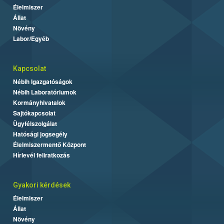
Élelmiszer
Állat
Növény
Labor/Egyéb
Kapcsolat
Nébih Igazgatóságok
Nébih Laboratóriumok
Kormányhivatalok
Sajtókapcsolat
Ügyfélszolgálat
Hatósági jogsegély
Élelmiszermentő Központ
Hírlevél feliratkozás
Gyakori kérdések
Élelmiszer
Állat
Növény