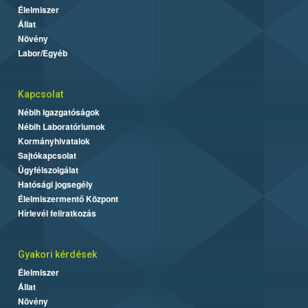
Élelmiszer
Állat
Növény
Labor/Egyéb
Kapcsolat
Nébih Igazgatóságok
Nébih Laboratóriumok
Kormányhivatalok
Sajtókapcsolat
Ügyfélszolgálat
Hatósági jogsegély
Élelmiszermentő Központ
Hírlevél feliratkozás
Gyakori kérdések
Élelmiszer
Állat
Növény