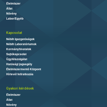
Élelmiszer
Állat
Növény
Labor/Egyéb
Kapcsolat
Nébih Igazgatóságok
Nébih Laboratóriumok
Kormányhivatalok
Sajtókapcsolat
Ügyfélszolgálat
Hatósági jogsegély
Élelmiszermentő Központ
Hírlevél feliratkozás
Gyakori kérdések
Élelmiszer
Állat
Növény