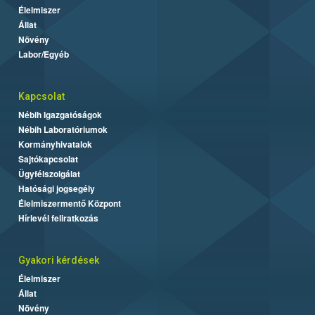
Élelmiszer
Állat
Növény
Labor/Egyéb
Kapcsolat
Nébih Igazgatóságok
Nébih Laboratóriumok
Kormányhivatalok
Sajtókapcsolat
Ügyfélszolgálat
Hatósági jogsegély
Élelmiszermentő Központ
Hírlevél feliratkozás
Gyakori kérdések
Élelmiszer
Állat
Növény