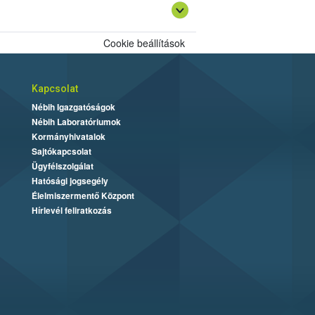
Cookie beállítások
Kapcsolat
Nébih Igazgatóságok
Nébih Laboratóriumok
Kormányhivatalok
Sajtókapcsolat
Ügyfélszolgálat
Hatósági jogsegély
Élelmiszermentő Központ
Hírlevél feliratkozás