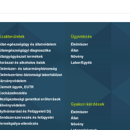
Szakterületek
Ügyintézés
Állat-egészségügy és állatvédelem
Élelmiszer
Állategészségügyi diagnosztika
Állat
Állatgyógyászati termékek
Növény
Borászat és alkoholos italok
Labor/Egyéb
Élelmiszer- és takarmánybiztonság
Élelmiszerlánc-biztonsági laborhálózat
Járványvédelem
Kiemelt ügyek, EUTR
Kockázatkezelés
Mezőgazdasági genetikai erőforrások
Gyakori kérdések
Növényvédelem
Nyilvántartási és Felügyeleti Díj
Élelmiszer
Rendszerszervezés és felügyelet
Állat
Termékpálya-ellenőrzés
Növény