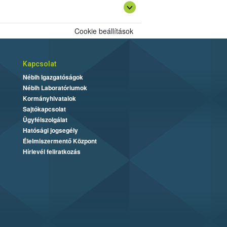
Cookie beállítások
Kapcsolat
Nébih Igazgatóságok
Nébih Laboratóriumok
Kormányhivatalok
Sajtókapcsolat
Ügyfélszolgálat
Hatósági jogsegély
Élelmiszermentő Központ
Hírlevél feliratkozás