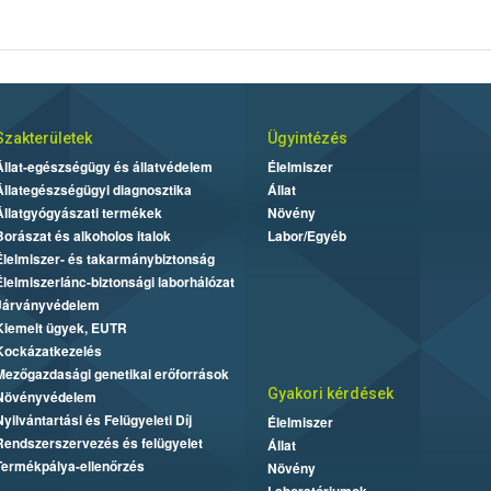
Szakterületek
Ügyintézés
Állat-egészségügy és állatvédelem
Élelmiszer
Állategészségügyi diagnosztika
Állat
Állatgyógyászati termékek
Növény
Borászat és alkoholos italok
Labor/Egyéb
Élelmiszer- és takarmánybiztonság
Élelmiszerlánc-biztonsági laborhálózat
Járványvédelem
Kiemelt ügyek, EUTR
Kockázatkezelés
Mezőgazdasági genetikai erőforrások
Gyakori kérdések
Növényvédelem
Nyilvántartási és Felügyeleti Díj
Élelmiszer
Rendszerszervezés és felügyelet
Állat
Termékpálya-ellenőrzés
Növény