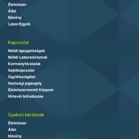
Élelmiszer
Állat
Növény
Labor/Egyéb
Kapcsolat
Nébih Igazgatóságok
Nébih Laboratóriumok
Kormányhivatalok
Sajtókapcsolat
Ügyfélszolgálat
Hatósági jogsegély
Élelmiszermentő Központ
Hírlevél feliratkozás
Gyakori kérdések
Élelmiszer
Állat
Növény