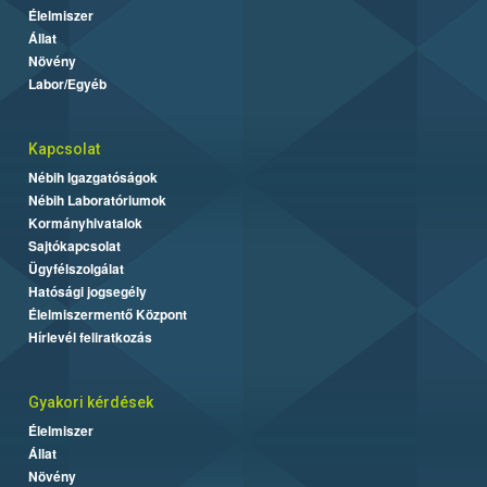
Élelmiszer
Állat
Növény
Labor/Egyéb
Kapcsolat
Nébih Igazgatóságok
Nébih Laboratóriumok
Kormányhivatalok
Sajtókapcsolat
Ügyfélszolgálat
Hatósági jogsegély
Élelmiszermentő Központ
Hírlevél feliratkozás
Gyakori kérdések
Élelmiszer
Állat
Növény