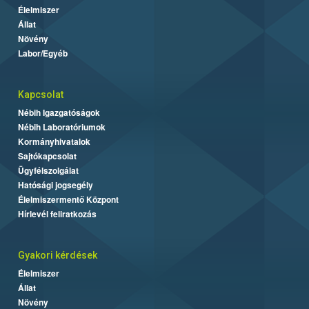
Élelmiszer
Állat
Növény
Labor/Egyéb
Kapcsolat
Nébih Igazgatóságok
Nébih Laboratóriumok
Kormányhivatalok
Sajtókapcsolat
Ügyfélszolgálat
Hatósági jogsegély
Élelmiszermentő Központ
Hírlevél feliratkozás
Gyakori kérdések
Élelmiszer
Állat
Növény