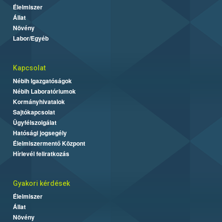
Élelmiszer
Állat
Növény
Labor/Egyéb
Kapcsolat
Nébih Igazgatóságok
Nébih Laboratóriumok
Kormányhivatalok
Sajtókapcsolat
Ügyfélszolgálat
Hatósági jogsegély
Élelmiszermentő Központ
Hírlevél feliratkozás
Gyakori kérdések
Élelmiszer
Állat
Növény