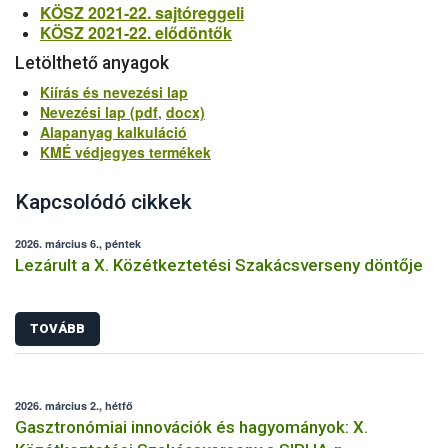
KÖSZ 2021-22. sajtóreggeli
KÖSZ 2021-22. elődöntők
Letölthető anyagok
Kiírás és nevezési lap
Nevezési lap (pdf
,
docx)
Alapanyag kalkuláció
KMÉ védjegyes termékek
Kapcsolódó cikkek
2026. március 6., péntek
Lezárult a X. Közétkeztetési Szakácsverseny döntője
TOVÁBB
2026. március 2., hétfő
Gasztronómiai innovációk és hagyományok: X.