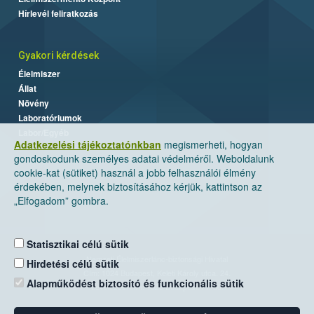
Hírlevél feliratkozás
Gyakori kérdések
Élelmiszer
Állat
Növény
Laboratóriumok
Labor/Egyéb
Adatkezelési tájékoztatónkban
megismerheti, hogyan
gondoskodunk személyes adatai védelméről. Weboldalunk
cookie-kat (sütiket) használ a jobb felhasználói élmény
érdekében, melynek biztosításához kérjük, kattintson az
„Elfogadom” gombra.
Statisztikai célú sütik
Nemzeti Élelmiszerlánc-biztonsági Hivatal
Hirdetési célú sütik
Cím: 1024 Budapest, Keleti Károly utca. 24.
Alapműködést biztosító és funkcionális sütik
Levelezési cím: 1525 Budapest. Pf. 30.