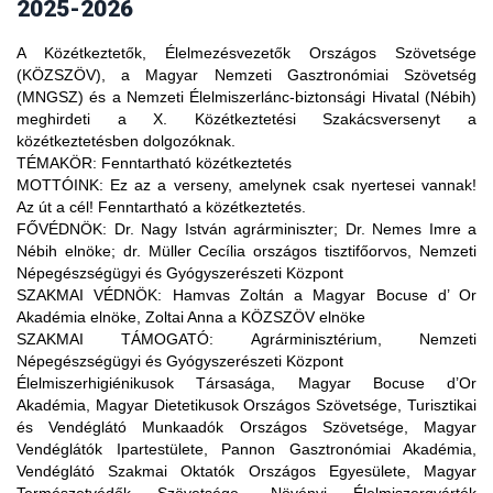
2025-2026
A Közétkeztetők, Élelmezésvezetők Országos Szövetsége
(KÖZSZÖV), a Magyar Nemzeti Gasztronómiai Szövetség
(MNGSZ) és a Nemzeti Élelmiszerlánc-biztonsági Hivatal (Nébih)
meghirdeti a X. Közétkeztetési Szakácsversenyt a
közétkeztetésben dolgozóknak.
A versennyel kapcsolatos kérdésekkel a szervezők
TÉMAKÖR:
Fenntartható közétkeztetés
kereshetők.
MOTTÓINK:
Ez az a verseny, amelynek csak nyertesei vannak!
Az út a cél! Fenntartható a közétkeztetés.
Közétkeztetők, Élelmezésvezetők Országos Szövetsége
FŐVÉDNÖK:
Dr. Nagy István agrárminiszter; Dr. Nemes Imre a
(KÖZSZÖV) nevében:
Nébih elnöke; dr. Müller Cecília országos tisztifőorvos, Nemzeti
Zoltai Anna (tel: 30-499-1805, e-mail:
Népegészségügyi és Gyógyszerészeti Központ
zoltai.anna@kozszov.hu
SZAKMAI VÉDNÖK:
Hamvas Zoltán a Magyar Bocuse d’ Or
Végh Tamás (tel: 20-852-7699, e-mail:
Akadémia elnöke, Zoltai Anna a KÖZSZÖV elnöke
vegh.tamas@hungast.hu
SZAKMAI TÁMOGATÓ:
Agrárminisztérium, Nemzeti
Némedi József (tel: 30-459-6570, e-mail:
Népegészségügyi és Gyógyszerészeti Központ
nemedi.jozsef@kozszov.hu
Élelmiszerhigiénikusok Társasága, Magyar Bocuse d’Or
Akadémia, Magyar Dietetikusok Országos Szövetsége, Turisztikai
Az érdeklődőket a levelükben megadott telefonszámon a
és Vendéglátó Munkaadók Országos Szövetsége, Magyar
szervezők visszahívják, vagy a megadott e-mail címre választ
Vendéglátók Ipartestülete, Pannon Gasztronómiai Akadémia,
írnak.
Vendéglátó Szakmai Oktatók Országos Egyesülete, Magyar