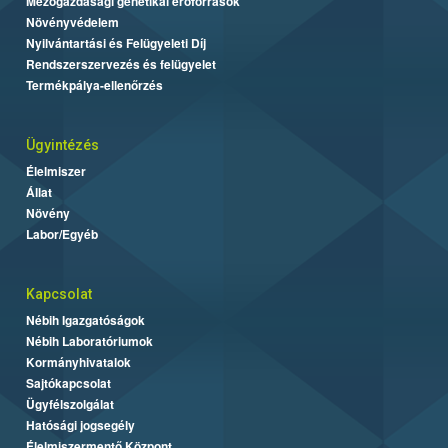
Mezőgazdasági genetikai erőforrások
Növényvédelem
Nyilvántartási és Felügyeleti Díj
Rendszerszervezés és felügyelet
Termékpálya-ellenőrzés
Ügyintézés
Élelmiszer
Állat
Növény
Labor/Egyéb
Kapcsolat
Nébih Igazgatóságok
Nébih Laboratóriumok
Kormányhivatalok
Sajtókapcsolat
Ügyfélszolgálat
Hatósági jogsegély
Élelmiszermentő Központ