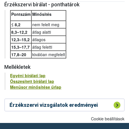
Érzékszervi bírálat - ponthatárok
Pontszám
Minősítés
≤ 8,2
nem felelt meg
8,3–12,2
átlag alatti
12,3–15,2
átlagos
15,3–17,7
átlag feletti
17,8–20
kiválóan megfelelt
Mellékletek
Egyéni bírálati lap
Összesített bírálati lap
Menüsor minősítése űrlap
Érzékszervi vizsgálatok eredményei
Cookie beállítások