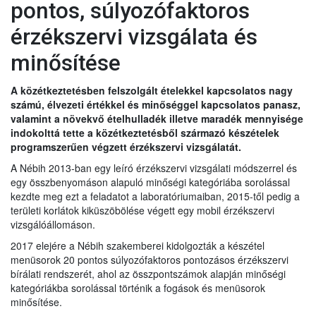
pontos, súlyozófaktoros
érzékszervi vizsgálata és
minősítése
A közétkeztetésben felszolgált ételekkel kapcsolatos nagy
számú, élvezeti értékkel és minőséggel kapcsolatos panasz,
valamint a növekvő ételhulladék illetve maradék mennyisége
indokolttá tette a közétkeztetésből származó készételek
programszerűen végzett érzékszervi vizsgálatát.
A Nébih 2013-ban egy leíró érzékszervi vizsgálati módszerrel és
egy összbenyomáson alapuló minőségi kategóriába sorolással
kezdte meg ezt a feladatot a laboratóriumaiban, 2015-től pedig a
területi korlátok kiküszöbölése végett egy mobil érzékszervi
vizsgálóállomáson.
2017 elejére a Nébih szakemberei kidolgozták a készétel
menüsorok 20 pontos súlyozófaktoros pontozásos érzékszervi
A menüsor, illetve az abban szereplő fogások érzékszervi
bírálati rendszerét, ahol az összpontszámok alapján minőségi
A vizsgálati módszer a MSZ ISO 6658:2007.5.3.6 szakasz
vizsgálata során az emberi érzékszervekkel olyan
kategóriákba sorolással történik a fogások és menüsorok
szerinti súlyozófaktoros pontozásos bírálat alapján került
tulajdonságokat elemzünk, amelyek ismeretében a
minősítése.
kidolgozásra, leíró érzékszervi bírálattal és minőségi
készételek élvezeti értékét, minőségét határozzuk meg.