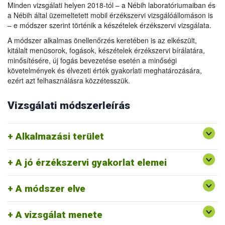
kategóriába sorolással kiegészítve.
Minden vizsgálati helyen 2018-tól – a Nébih laboratóriumaiban és
A módszer szabványi háttere
A 20 pontos súlyozófaktoros pontozásos bírálattal az
a Nébih által üzemeltetett mobil érzékszervi vizsgálóállomáson is
élvezeti értéket meghatározó külsőt, állományt, illatot és ízt
– e módszer szerint történik a készételek érzékszervi vizsgálata.
vizsgáljuk.
A módszer célja
A módszer alkalmas önellenőrzés keretében is az elkészült,
kitálalt menüsorok, fogások, készételek érzékszervi bírálatára,
minősítésére, új fogás bevezetése esetén a minőségi
követelmények és élvezeti érték gyakorlati meghatározására,
ezért azt felhasználásra közzétesszük.
Vizsgálati módszerleírás
Ez a módszerleírás a közétkeztetést végző főző és
tálalókonyhákon vett készétel menüsorok 20 pontos,
súlyozófaktoros érzékszervi vizsgálatát és minősítését írja le.
Alkalmazási terület
A jó érzékszervi gyakorlat elemei
A módszer elve
A vizsgálat menete