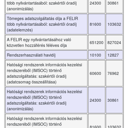
több nyilvántartásából: szakértői óradíj
24300
30861
(anonimizálás)
Tömeges adatszolgáltatás díja a FELIR
több nyilvántartásából: szakértői óradíj
81600
103632
(adatelemzés)
A FELIR egy nyilvántartásához való
651200
827024
közvetlen hozzáférés féléves díja
Rendszerhasználati havidíj
10100
12827
Hatósági rendszerek információs kezelési
rendszeréből (IMSOC) történő
60600
76962
adatszolgáltatás: szakértői óradíj
(adatcsomag összeállítása)
Hatósági rendszerek információs kezelési
rendszeréből (IMSOC) történő
24300
30861
adatszolgáltatás: szakértői óradíj
(anonimizálás)
Hatósági rendszerek információs kezelési
rendszeréből (IMSOC) történő
81600
103632