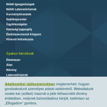
Nébih Igazgatóságok
Nébih Laboratóriumok
Kormányhivatalok
Sajtókapcsolat
Ügyfélszolgálat
Hatósági jogsegély
Élelmiszermentő Központ
Hírlevél feliratkozás
Gyakori kérdések
Élelmiszer
Állat
Növény
Laboratóriumok
Labor/Egyéb
Adatkezelési tájékoztatónkban
megismerheti, hogyan
gondoskodunk személyes adatai védelméről. Weboldalunk
cookie-kat (sütiket) használ a jobb felhasználói élmény
érdekében, melynek biztosításához kérjük, kattintson az
„Elfogadom” gombra.