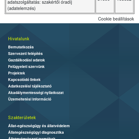
adatszolgáltatás: szakértői óradíj
(adatelemzés)
Cookie beállítások
Hivatalunk
Bemutatkozás
Szervezeti felépítés
Gazdálkodási adatok
Felügyeleti szervünk
Projektek
Kapcsolódó linkek
Adatkezelési tájékoztató
Akadálymentességi nyilatkozat
Üzemeltetési információ
Szakterületek
Állat-egészségügy és állatvédelem
Állategészségügyi diagnosztika
Állatgyógyászati termékek