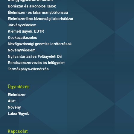
Borászat és alkoholos italok
Élelmiszer- és takarmánybiztonság
Élelmiszerlánc-biztonsági laborhálózat
Járványvédelem
Kiemelt ügyek, EUTR
Kockázatkezelés
Mezőgazdasági genetikai erőforrások
Növényvédelem
Nyilvántartási és Felügyeleti Díj
Rendszerszervezés és felügyelet
Termékpálya-ellenőrzés
Ügyintézés
Élelmiszer
Állat
Növény
Labor/Egyéb
Kapcsolat