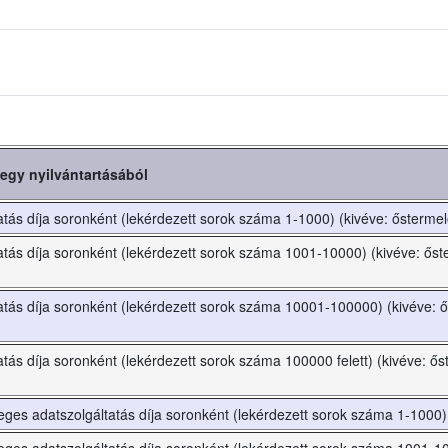
thatja, illetve a díj összegének megállapítása tekintetében a Nébih-et új
 eredetileg megállapított díjat már megfizette, és ennek összege nagy
t igénylő részére történő visszafizetésére kötelezi a Nébih-et.
egy nyilvántartásából
tás díja soronként (lekérdezett sorok száma 1-1000) (kivéve: őstermelő
tás díja soronként (lekérdezett sorok száma 1001-10000) (kivéve: őst
tás díja soronként (lekérdezett sorok száma 10001-100000) (kivéve: ő
tás díja soronként (lekérdezett sorok száma 100000 felett) (kivéve: ős
meges adatszolgáltatás díja soronként (lekérdezett sorok száma 1-1000)