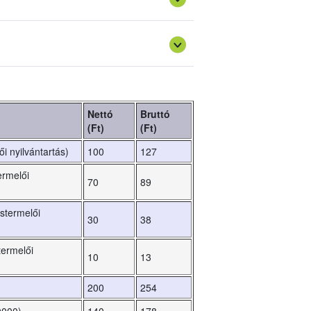
 eljárás lefolytatására kötelezheti.
obb a bírósági eljárás eredményeképpen
Nettó
Bruttó
(Ft)
(Ft)
i nyilvántartás)
100
127
ermelői
70
89
stermelői
30
38
termelői
10
13
200
254