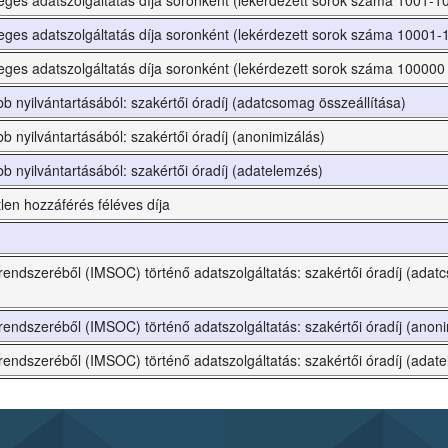
meges adatszolgáltatás díja soronként (lekérdezett sorok száma 1001-1
meges adatszolgáltatás díja soronként (lekérdezett sorok száma 10001
eges adatszolgáltatás díja soronként (lekérdezett sorok száma 100000 f
b nyilvántartásából: szakértői óradíj (adatcsomag összeállítása)
 nyilvántartásából: szakértői óradíj (anonimizálás)
b nyilvántartásából: szakértői óradíj (adatelemzés)
len hozzáférés féléves díja
rendszeréből (IMSOC) történő adatszolgáltatás: szakértői óradíj (ada
rendszeréből (IMSOC) történő adatszolgáltatás: szakértői óradíj (anoni
rendszeréből (IMSOC) történő adatszolgáltatás: szakértői óradíj (adat