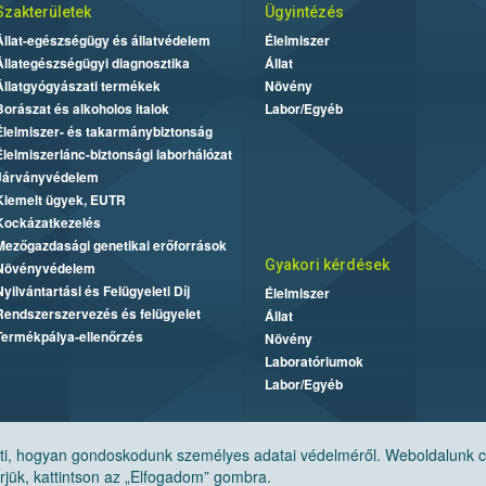
Szakterületek
Ügyintézés
Állat-egészségügy és állatvédelem
Élelmiszer
Állategészségügyi diagnosztika
Állat
Állatgyógyászati termékek
Növény
Borászat és alkoholos italok
Labor/Egyéb
Élelmiszer- és takarmánybiztonság
Élelmiszerlánc-biztonsági laborhálózat
Járványvédelem
Kiemelt ügyek, EUTR
Kockázatkezelés
Mezőgazdasági genetikai erőforrások
Gyakori kérdések
Növényvédelem
Nyilvántartási és Felügyeleti Díj
Élelmiszer
Rendszerszervezés és felügyelet
Állat
Termékpálya-ellenőrzés
Növény
Laboratóriumok
Labor/Egyéb
, hogyan gondoskodunk személyes adatai védelméről. Weboldalunk cook
jük, kattintson az „Elfogadom” gombra.