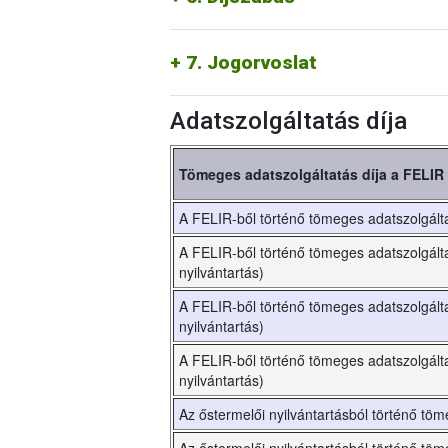
- a megállapított díj összegét megváltozta
- ha az igénylő a per megindításakor az
megállapított díj összegénél, a különböze
7. Jogorvoslat
Adatszolgáltatás díja
Tömeges adatszolgáltatás díja a FELIR 
A FELIR-ből történő tömeges adatszolgálta
A FELIR-ből történő tömeges adatszolgálta
nyilvántartás)
A FELIR-ből történő tömeges adatszolgálta
nyilvántartás)
A FELIR-ből történő tömeges adatszolgálta
nyilvántartás)
Az őstermelői nyilvántartásból történő tö