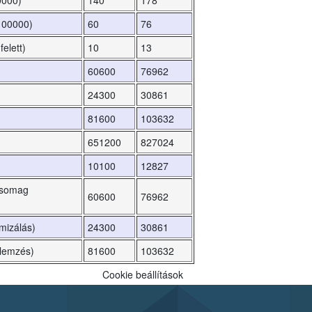
0000)
140
178
-100000)
60
76
elett)
10
13
60600
76962
24300
30861
81600
103632
651200
827024
10100
12827
tcsomag
60600
76962
mizálás)
24300
30861
elemzés)
81600
103632
Cookie beállítások