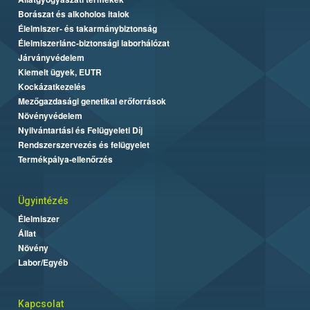
Borászat és alkoholos italok
Élelmiszer- és takarmánybiztonság
Élelmiszerlánc-biztonsági laborhálózat
Járványvédelem
Kiemelt ügyek, EUTR
Kockázatkezelés
Mezőgazdasági genetikai erőforrások
Növényvédelem
Nyilvántartási és Felügyeleti Díj
Rendszerszervezés és felügyelet
Termékpálya-ellenőrzés
Ügyintézés
Élelmiszer
Állat
Növény
Labor/Egyéb
Kapcsolat