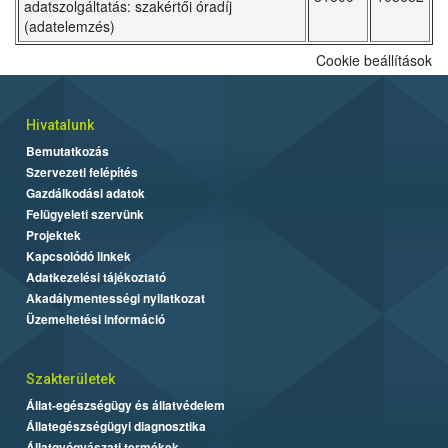
adatszolgáltatás: szakértői óradíj
(adatelemzés)
Cookie beállítások
Hivatalunk
Bemutatkozás
Szervezeti felépítés
Gazdálkodási adatok
Felügyeleti szervünk
Projektek
Kapcsolódó linkek
Adatkezelési tájékoztató
Akadálymentességi nyilatkozat
Üzemeltetési információ
Szakterületek
Állat-egészségügy és állatvédelem
Állategészségügyi diagnosztika
Állatgyógyászati termékek