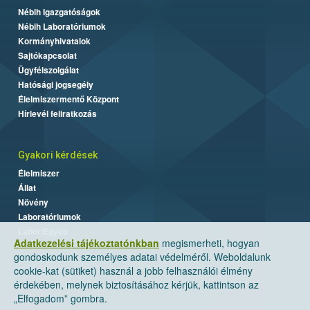
Nébih Igazgatóságok
Nébih Laboratóriumok
Kormányhivatalok
Sajtókapcsolat
Ügyfélszolgálat
Hatósági jogsegély
Élelmiszermentő Központ
Hírlevél feliratkozás
Gyakori kérdések
Élelmiszer
Állat
Növény
Laboratóriumok
Labor/Egyéb
Adatkezelési tájékoztatónkban
megismerheti, hogyan
gondoskodunk személyes adatai védelméről. Weboldalunk
cookie-kat (sütiket) használ a jobb felhasználói élmény
érdekében, melynek biztosításához kérjük, kattintson az
„Elfogadom” gombra.