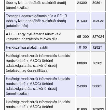
több nyilvántartásából: szakértői óradíj
24300
30861
(anonimizálás)
Tömeges adatszolgáltatás díja a FELIR
több nyilvántartásából: szakértői óradíj
81600
103632
(adatelemzés)
A FELIR egy nyilvántartásához való
651200
827024
közvetlen hozzáférés féléves díja
Rendszerhasználati havidíj
10100
12827
Hatósági rendszerek információs kezelési
rendszeréből (IMSOC) történő
60600
76962
adatszolgáltatás: szakértői óradíj
(adatcsomag összeállítása)
Hatósági rendszerek információs kezelési
rendszeréből (IMSOC) történő
24300
30861
adatszolgáltatás: szakértői óradíj
(anonimizálás)
Hatósági rendszerek információs kezelési
rendszeréből (IMSOC) történő
81600
103632