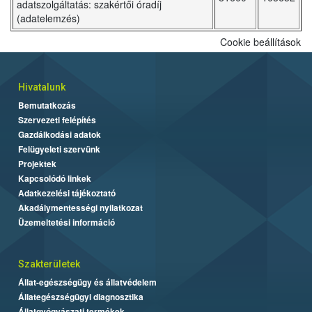
adatszolgáltatás: szakértői óradíj
(adatelemzés)
Cookie beállítások
Hivatalunk
Bemutatkozás
Szervezeti felépítés
Gazdálkodási adatok
Felügyeleti szervünk
Projektek
Kapcsolódó linkek
Adatkezelési tájékoztató
Akadálymentességi nyilatkozat
Üzemeltetési információ
Szakterületek
Állat-egészségügy és állatvédelem
Állategészségügyi diagnosztika
Állatgyógyászati termékek