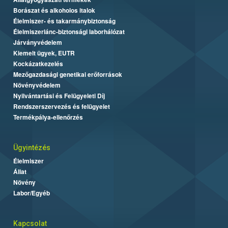
Borászat és alkoholos italok
Élelmiszer- és takarmánybiztonság
Élelmiszerlánc-biztonsági laborhálózat
Járványvédelem
Kiemelt ügyek, EUTR
Kockázatkezelés
Mezőgazdasági genetikai erőforrások
Növényvédelem
Nyilvántartási és Felügyeleti Díj
Rendszerszervezés és felügyelet
Termékpálya-ellenőrzés
Ügyintézés
Élelmiszer
Állat
Növény
Labor/Egyéb
Kapcsolat