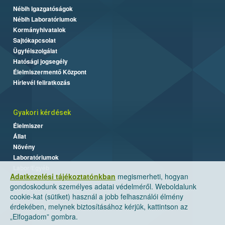
Nébih Igazgatóságok
Nébih Laboratóriumok
Kormányhivatalok
Sajtókapcsolat
Ügyfélszolgálat
Hatósági jogsegély
Élelmiszermentő Központ
Hírlevél feliratkozás
Gyakori kérdések
Élelmiszer
Állat
Növény
Laboratóriumok
Labor/Egyéb
Adatkezelési tájékoztatónkban
megismerheti, hogyan
gondoskodunk személyes adatai védelméről. Weboldalunk
cookie-kat (sütiket) használ a jobb felhasználói élmény
érdekében, melynek biztosításához kérjük, kattintson az
„Elfogadom” gombra.