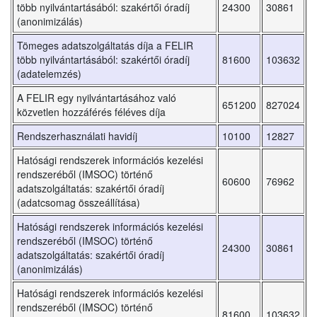
több nyilvántartásából: szakértői óradíj
24300
30861
(anonimizálás)
Tömeges adatszolgáltatás díja a FELIR
több nyilvántartásából: szakértői óradíj
81600
103632
(adatelemzés)
A FELIR egy nyilvántartásához való
651200
827024
közvetlen hozzáférés féléves díja
Rendszerhasználati havidíj
10100
12827
Hatósági rendszerek információs kezelési
rendszeréből (IMSOC) történő
60600
76962
adatszolgáltatás: szakértői óradíj
(adatcsomag összeállítása)
Hatósági rendszerek információs kezelési
rendszeréből (IMSOC) történő
24300
30861
adatszolgáltatás: szakértői óradíj
(anonimizálás)
Hatósági rendszerek információs kezelési
rendszeréből (IMSOC) történő
81600
103632