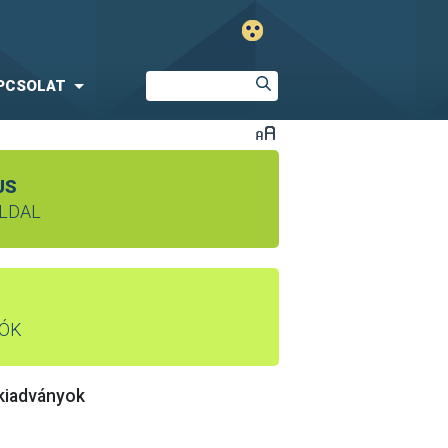
PCSOLAT
US
OLDAL
TÓK
 kiadványok