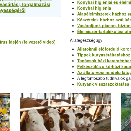
Konyhai higiéniai és élelmi
vásárlási, forgalmazási
Konyhai higiénia
nyességéről
Alapélelmiszerek házhoz sz
Készételek házhoz szállítá
Vásároljunk piacon, bizto
Élelmiszer-tartalékolási út
Állategészségügy
rus idején (felvezető videó)
Állatoknál előforduló koro
Tippek kutyasétáltatáshoz
Tanácsok házi karanténba
Felkészülés a kórházi kara
Az állatorvosi rendelő lát
A legfontosabb tudnivalók ga
Kutyánk visszaszoktatása a