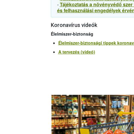
-
Tájékoztatás a növényvédő szer 
és felhasználási engedélyek érvé
Koronavírus videók
Élelmiszer-biztonság
Élelmiszer-biztonsági tippek koronaví
A tervezés (videó)