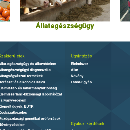
Állategészségügy
Szakterületek
Ügyintézés
Állat-egészségügy és állatvédelem
Élelmiszer
Állategészségügyi diagnosztika
Állat
Állatgyógyászati termékek
Növény
Borászat és alkoholos italok
Labor/Egyéb
Élelmiszer- és takarmánybiztonság
Élelmiszerlánc-biztonsági laborhálózat
Járványvédelem
Kiemelt ügyek, EUTR
Kockázatkezelés
Mezőgazdasági genetikai erőforrások
Gyakori kérdések
Növényvédelem