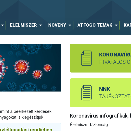
ÉLELMISZER
NÖVÉNY
ÁTFOGÓ TÉMÁK
KA
KORONAVÍR
HIVATALOS 
NNK
TÁJÉKOZTA
amint a beérkezett kérdések,
Koronavírus infografikák,
nyagokat is kiegészítjük
Élelmiszer-biztonság
gyfélfogadási rendjében