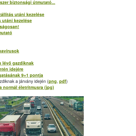
szer biztonsági útmutató...
állítás utáni kezelése
s utáni kezelése
nságosan!
mutató
navírusok
n lévő gazdiknak
ntén idejére
ogatásának 9+1 pontja
zdiknak a járvány idején (
png
,
pdf
)
 normál életritmusra (jpg)