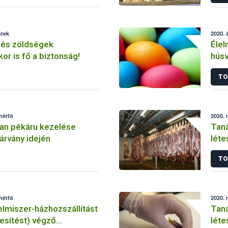
ntek
2020. á
és zöldségek
Élel
or is fő a biztonság!
húsv
járv
TO
hétfő
2020. 
an pékáru kezelése
Taná
árvány idején
léte
koro
TO
hétfő
2020. 
lmiszer-házhozszállítást
Tanácsok éle
kesítést) végző
léte