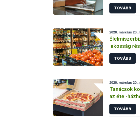
vállalkozáso
TOVÁBB
idején
2020. március 23., 
Élelmiszerbi
lakosság rés
járvány idejé
TOVÁBB
2020. március 20.,
Tanácsok kor
az étel-házh
vállalkozáso
TOVÁBB