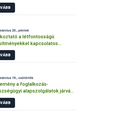
navírus járvány idején
VÁBB
március 20., péntek
koztató a létfontosságú
sítményekkel kapcsolatos
ontosabb tudnivalókról
VÁBB
március 19., csütörtök
emény a foglalkozás-
zségügyi alapszolgálatok járvány
sán ellátandó feladatairól
VÁBB