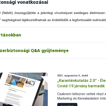
tonsági vonatkozásai
l (Nébih) összegyűjtötte a jelenlegi vírushelyzet esetleges élelmiszer
” segítségével tájékozódhatnak az érdeklődők a legfontosabb tudnivaló
artásokban
szerbiztonsági Q&A gyűjteménye
2021. augusztus 3., kedd
„Karanténkutatás 2.0” - Él
Covid-19 járvány harmadik
Csaknem kétezren vettek részt 
Marketing és Kereskedelem Intéz
második közös reprezentatív ku