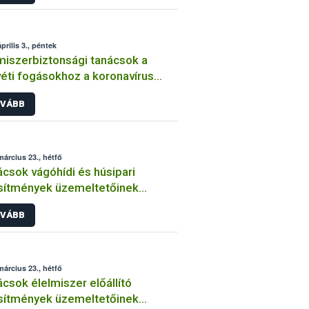
prilis 3., péntek
miszerbiztonsági tanácsok a
éti fogásokhoz a koronavírus
ány idején
VÁBB
március 23., hétfő
csok vágóhídi és húsipari
sítmények üzemeltetőinek
navírus járvány idején
VÁBB
március 23., hétfő
lmiszer előállító
sítmények üzemeltetőinek