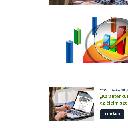
2021. március 30.,
„Karanténkut
az élelmisze
a Nébih
TOVÁBB