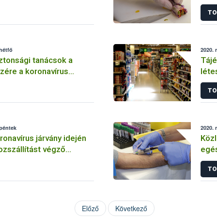
knak koronavírus járvány
koro
TO
hétfő
2020. 
ztonsági tanácsok a
Tájé
zére a koronavírus
léte
n
legf
TO
 péntek
2020. 
onavírus járvány idején
Közl
ozszállítást végző
egés
knak
kapc
TO
Előző
Következő