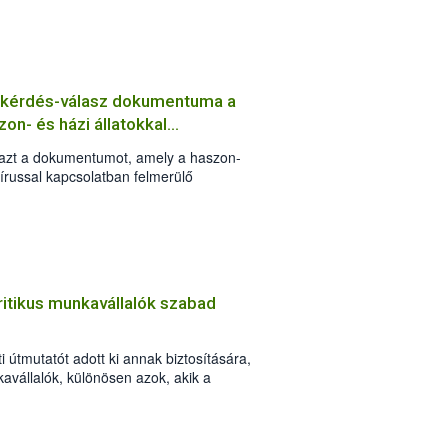
g kérdés-válasz dokumentuma a
on- és házi állatokkal
e azt a dokumentumot, amely a haszon-
vírussal kapcsolatban felmerülő
 válaszokat tartalmazza.
ritikus munkavállalók szabad
i útmutatót adott ki annak biztosítására,
avállalók, különösen azok, akik a
y megfékezésében kulcsfontosságú
lanul eljuthassanak munkahelyükre.