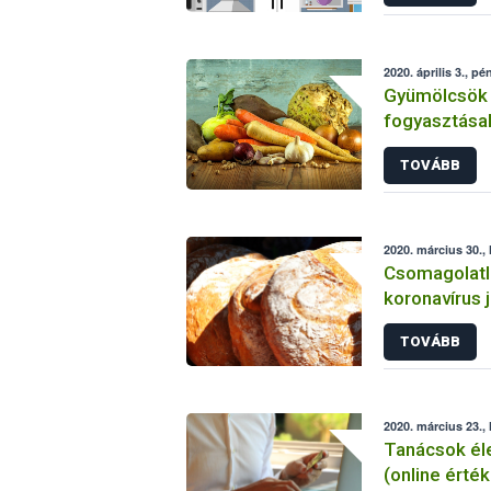
2020. április 3., pé
Gyümölcsök 
fogyasztásak
TOVÁBB
2020. március 30., 
Csomagolatl
koronavírus j
TOVÁBB
2020. március 23., 
Tanácsok éle
(online érté