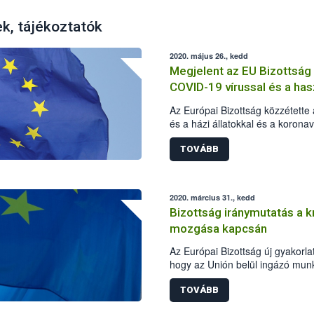
ek, tájékoztatók
2020. május 26., kedd
Megjelent az EU Bizottsá
COVID-19 vírussal és a hasz
kapcsolatban
Az Európai Bizottság közzétett
és a házi állatokkal és a korona
kérdéseket és az azokra adandó
TOVÁBB
2020. március 31., kedd
Bizottság iránymutatás a k
mozgása kapcsán
Az Európai Bizottság új gyakorlat
hogy az Unión belül ingázó munk
koronavírus okozta világjárván
szerepet töltenek be, akadályta
TOVÁBB