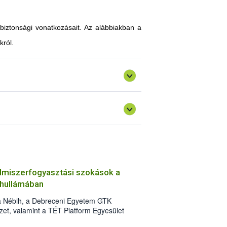
-biztonsági vonatkozásait. Az alábbiakban a
król.
elmiszerfogyasztási szokások a
 hullámában
a Nébih, a Debreceni Egyetem GTK
et, valamint a TÉT Platform Egyesület
tatásában 2021 májusában. A