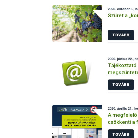
2020. október 5., h
Szüret a „ko
TOVÁBB
2020. június 22., h
Tájékoztató 
megszünteté
engedélyköte
TOVÁBB
ellenőrzött 
2020. április 21., k
A megfelelő 
csökkenti a 
TOVÁBB