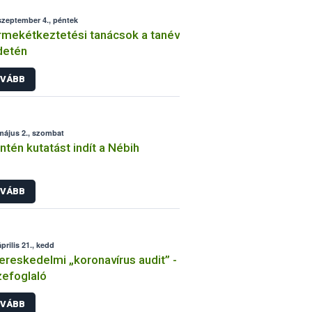
szeptember 4., péntek
mekétkeztetési tanácsok a tanév
detén
VÁBB
május 2., szombat
ntén kutatást indít a Nébih
VÁBB
prilis 21., kedd
ereskedelmi „koronavírus audit” -
efoglaló
VÁBB