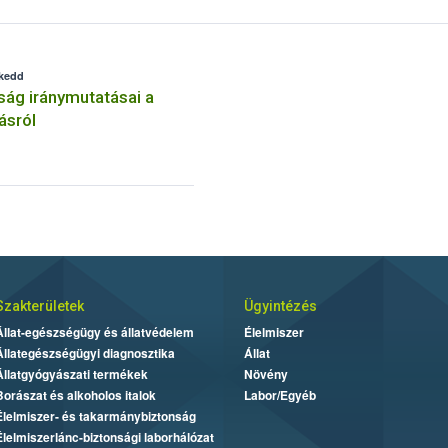
 kedd
ság iránymutatásai a
ásról
Szakterületek
Ügyintézés
Állat-egészségügy és állatvédelem
Élelmiszer
Állategészségügyi diagnosztika
Állat
Állatgyógyászati termékek
Növény
Borászat és alkoholos italok
Labor/Egyéb
Élelmiszer- és takarmánybiztonság
Élelmiszerlánc-biztonsági laborhálózat