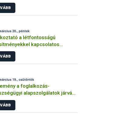
navírus járvány idején
VÁBB
március 20., péntek
koztató a létfontosságú
sítményekkel kapcsolatos
ontosabb tudnivalókról
VÁBB
március 19., csütörtök
emény a foglalkozás-
zségügyi alapszolgálatok járvány
sán ellátandó feladatairól
VÁBB