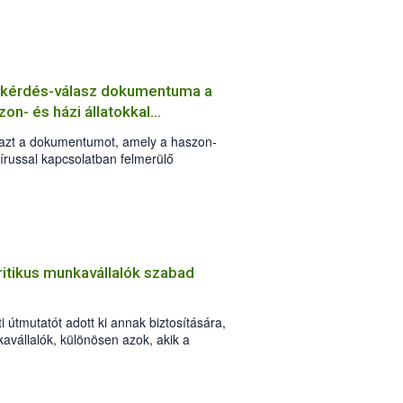
g kérdés-válasz dokumentuma a
on- és házi állatokkal
e azt a dokumentumot, amely a haszon-
vírussal kapcsolatban felmerülő
 válaszokat tartalmazza.
ritikus munkavállalók szabad
i útmutatót adott ki annak biztosítására,
avállalók, különösen azok, akik a
y megfékezésében kulcsfontosságú
lanul eljuthassanak munkahelyükre.