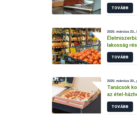
vállalkozáso
TOVÁBB
idején
2020. március 23., 
Élelmiszerbi
lakosság rés
járvány idejé
TOVÁBB
2020. március 20.,
Tanácsok kor
az étel-házh
vállalkozáso
TOVÁBB