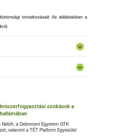
-biztonsági vonatkozásait. Az alábbiakban a
król.
elmiszerfogyasztási szokások a
 hullámában
a Nébih, a Debreceni Egyetem GTK
et, valamint a TÉT Platform Egyesület
tatásában 2021 májusában. A