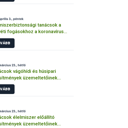
prilis 3., péntek
miszerbiztonsági tanácsok a
éti fogásokhoz a koronavírus
ány idején
VÁBB
március 23., hétfő
csok vágóhídi és húsipari
sítmények üzemeltetőinek
navírus járvány idején
VÁBB
március 23., hétfő
lmiszer előállító
sítmények üzemeltetőinek