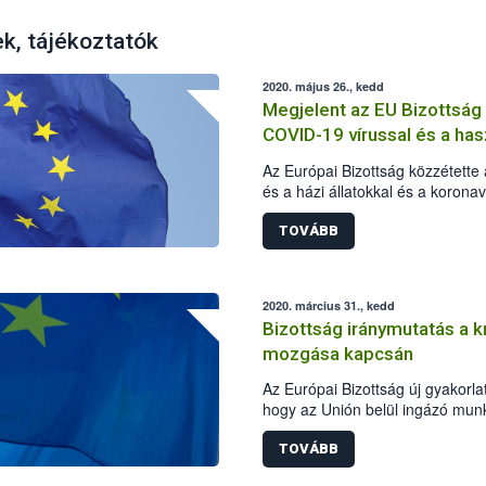
ek, tájékoztatók
2020. május 26., kedd
Megjelent az EU Bizottsá
COVID-19 vírussal és a hasz
kapcsolatban
Az Európai Bizottság közzétett
és a házi állatokkal és a korona
kérdéseket és az azokra adandó
TOVÁBB
2020. március 31., kedd
Bizottság iránymutatás a k
mozgása kapcsán
Az Európai Bizottság új gyakorlat
hogy az Unión belül ingázó munk
koronavírus okozta világjárván
szerepet töltenek be, akadályta
TOVÁBB