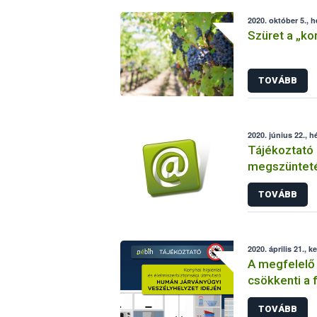
2020. október 5., h
Szüret a „ko
TOVÁBB
2020. június 22., h
Tájékoztató 
megszünteté
engedélyköte
TOVÁBB
ellenőrzött 
2020. április 21., k
A megfelelő 
csökkenti a 
TOVÁBB