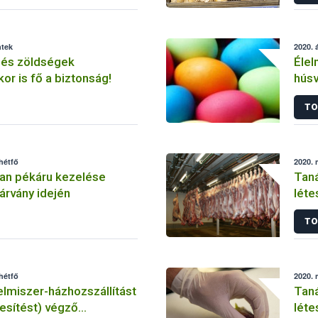
ntek
2020. á
és zöldségek
Élel
or is fő a biztonság!
húsv
járv
TO
hétfő
2020. 
an pékáru kezelése
Taná
árvány idején
léte
koro
TO
hétfő
2020. 
lmiszer-házhozszállítást
Tanácsok éle
kesítést) végző
léte