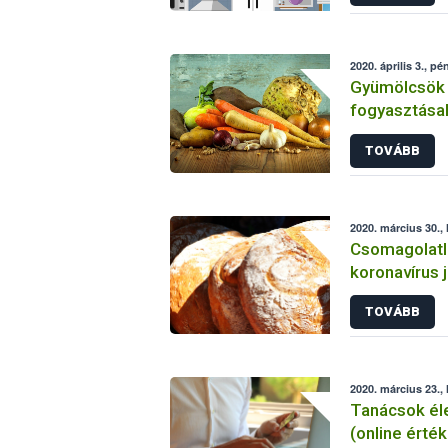
2020. április 3., pé
Gyümölcsök 
fogyasztásak
TOVÁBB
2020. március 30., 
Csomagolatl
koronavírus j
TOVÁBB
2020. március 23., 
Tanácsok éle
(online érté