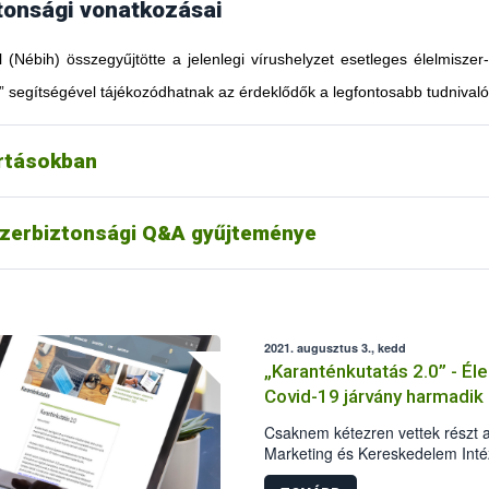
tonsági vonatkozásai
l (Nébih) összegyűjtötte a jelenlegi vírushelyzet esetleges élelmiszer
” segítségével tájékozódhatnak az érdeklődők a legfontosabb tudnivaló
artásokban
szerbiztonsági Q&A gyűjteménye
2021. augusztus 3., kedd
„Karanténkutatás 2.0” - Él
Covid-19 járvány harmadik
Csaknem kétezren vettek részt 
Marketing és Kereskedelem Intéz
második közös reprezentatív ku