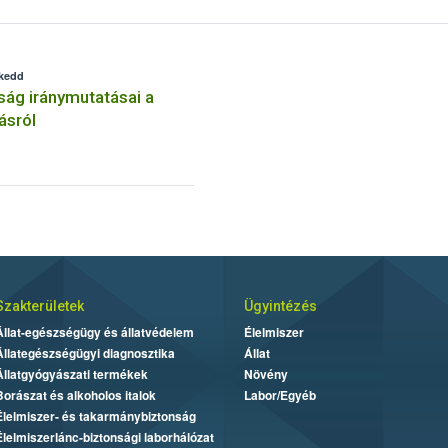
 kedd
ság iránymutatásai a
ásról
Szakterületek
Ügyintézés
Állat-egészségügy és állatvédelem
Élelmiszer
Állategészségügyi diagnosztika
Állat
Állatgyógyászati termékek
Növény
Borászat és alkoholos italok
Labor/Egyéb
Élelmiszer- és takarmánybiztonság
Élelmiszerlánc-biztonsági laborhálózat