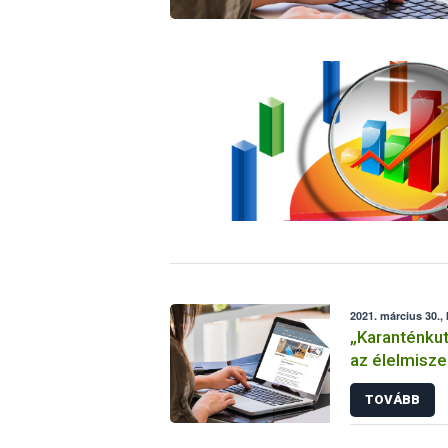
2021. március 30.,
„Karanténkut
az élelmisze
a Nébih
TOVÁBB