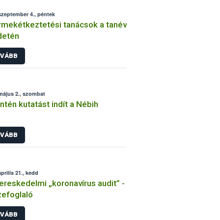
szeptember 4., péntek
mekétkeztetési tanácsok a tanév
detén
VÁBB
május 2., szombat
ntén kutatást indít a Nébih
VÁBB
prilis 21., kedd
ereskedelmi „koronavírus audit” -
efoglaló
VÁBB