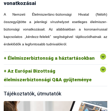
vonatkozásai
A Nemzeti Élelmiszerlánc-biztonsági Hivatal (Nébih)
összegyűjtötte a jelenlegi vírushelyzet esetleges élelmiszer-
biztonsági vonatkozásait. Az alábbiakban a koronavírussal
kapcsolatos „kérdezz-felelek” segítségével tájékozódhatnak az
érdeklődők a legfontosabb tudnivalókról.
Élelmiszerbiztonság a háztartásokban
Az Európai Bizottság
élelmiszerbiztonsági Q&A gyűjteménye
Tájékoztatók, útmutatók