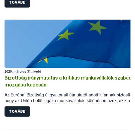
TOVÁBB
2020. március 31., kedd
Bizottság iránymutatás a kritikus munkavállalók szabad
mozgása kapcsán
Az Európai Bizottság új gyakorlati útmutatót adott ki annak biztosítás
hogy az Unión belül ingázó munkavállalók, különösen azok, akik a
koronavírus okozta világjárvány megfékezésében kulcsfontosságú
szerepet töltenek be, akadálytalanul eljuthassanak munkahelyükre.
TOVÁBB