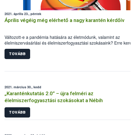
2021. április 23., péntek
Április végéig még elérhető a nagy karantén kérdőív
Változott-e a pandémia hatására az életmódunk, valamint az
élelmiszervásárlási és élelmiszerfogyasztási szokásaink? Erre keresi
idén is a választ a Nébih, a Debreceni Egyetem, valamint a TÉT Pla
közös kutatása. A nagy karantén kérdőív április végéig még elérhető
TOVÁBB
minél pontosabb kép kialakításához ugyanis elengedhetetlen a lako
segítsége.
2021. március 30., kedd
„Karanténkutatás 2.0” – újra felméri az
élelmiszerfogyasztási szokásokat a Nébih
TOVÁBB