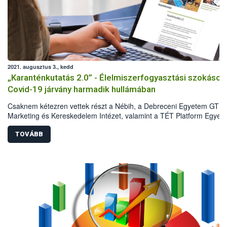
2021. augusztus 3., kedd
„Karanténkutatás 2.0” - Élelmiszerfogyasztási szokások
Covid-19 járvány harmadik hullámában
Csaknem kétezren vettek részt a Nébih, a Debreceni Egyetem GTK
Marketing és Kereskedelem Intézet, valamint a TÉT Platform Egyesü
második közös reprezentatív kutatásában 2021 májusában. A
felmérésből kiderült, hogyan változtak a Covid-19 járvány első és
TOVÁBB
harmadik hulláma között a háztartások élelmiszervásárlási és
élelmiszerfogyasztási szokásai. Az eredmények azt mutatják, hogy 
első hullám idején tapasztalt sokkhatás elmúlt, ugyanakkor a lakoss
megőrizte az elővigyázatosságát, és vannak olyan szokások, amely
hosszú távon is velünk maradnak.