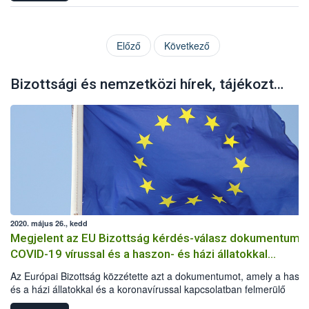
Előző
Következő
Bizottsági és nemzetközi hírek, tájékoztatók
2020. május 26., kedd
Megjelent az EU Bizottság kérdés-válasz dokumentuma
COVID-19 vírussal és a haszon- és házi állatokkal
kapcsolatban
Az Európai Bizottság közzétette azt a dokumentumot, amely a hasz
és a házi állatokkal és a koronavírussal kapcsolatban felmerülő
kérdéseket és az azokra adandó válaszokat tartalmazza.