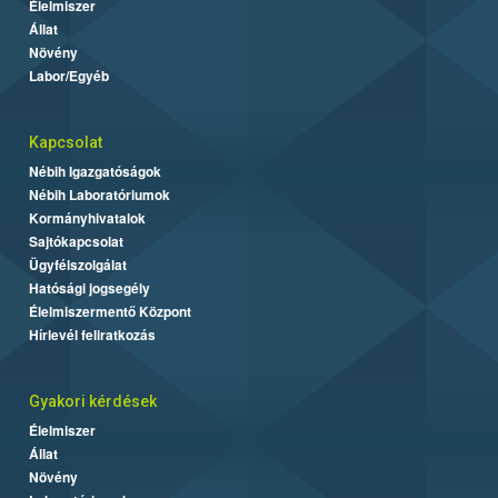
Élelmiszer
Állat
Növény
Labor/Egyéb
Kapcsolat
Nébih Igazgatóságok
Nébih Laboratóriumok
Kormányhivatalok
Sajtókapcsolat
Ügyfélszolgálat
Hatósági jogsegély
Élelmiszermentő Központ
Hírlevél feliratkozás
Gyakori kérdések
Élelmiszer
Állat
Növény