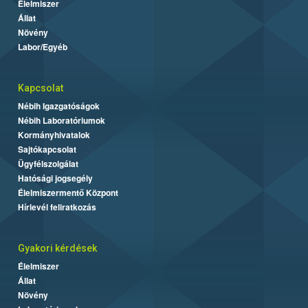
Élelmiszer
Állat
Növény
Labor/Egyéb
Kapcsolat
Nébih Igazgatóságok
Nébih Laboratóriumok
Kormányhivatalok
Sajtókapcsolat
Ügyfélszolgálat
Hatósági jogsegély
Élelmiszermentő Központ
Hírlevél feliratkozás
Gyakori kérdések
Élelmiszer
Állat
Növény