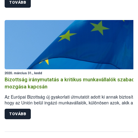
TOVÁBB
2020. március 31., kedd
Bizottság iránymutatás a kritikus munkavállalók szabad
mozgása kapcsán
Az Európai Bizottság új gyakorlati útmutatót adott ki annak biztosítás
hogy az Unión belül ingázó munkavállalók, különösen azok, akik a
koronavírus okozta világjárvány megfékezésében kulcsfontosságú
szerepet töltenek be, akadálytalanul eljuthassanak munkahelyükre.
TOVÁBB