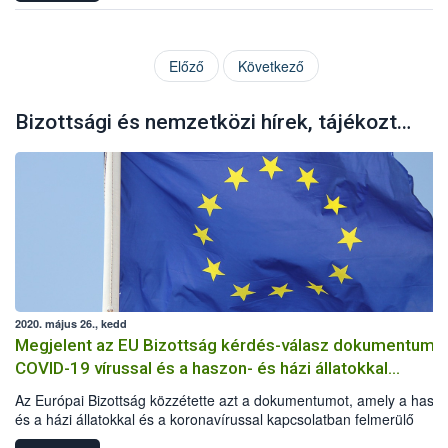
Előző
Következő
Bizottsági és nemzetközi hírek, tájékoztatók
2020. május 26., kedd
Megjelent az EU Bizottság kérdés-válasz dokumentuma
COVID-19 vírussal és a haszon- és házi állatokkal
kapcsolatban
Az Európai Bizottság közzétette azt a dokumentumot, amely a hasz
és a házi állatokkal és a koronavírussal kapcsolatban felmerülő
kérdéseket és az azokra adandó válaszokat tartalmazza.