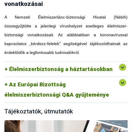
vonatkozásai
A Nemzeti Élelmiszerlánc-biztonsági Hivatal (Nébih)
összegyűjtötte a jelenlegi vírushelyzet esetleges élelmiszer-
biztonsági vonatkozásait. Az alábbiakban a koronavírussal
kapcsolatos „kérdezz-felelek” segítségével tájékozódhatnak az
érdeklődők a legfontosabb tudnivalókról.
Élelmiszerbiztonság a háztartásokban
Az Európai Bizottság
élelmiszerbiztonsági Q&A gyűjteménye
Tájékoztatók, útmutatók