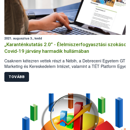
2021. augusztus 3., kedd
„Karanténkutatás 2.0” - Élelmiszerfogyasztási szokások
Covid-19 járvány harmadik hullámában
Csaknem kétezren vettek részt a Nébih, a Debreceni Egyetem GTK
Marketing és Kereskedelem Intézet, valamint a TÉT Platform Egyesü
második közös reprezentatív kutatásában 2021 májusában. A
felmérésből kiderült, hogyan változtak a Covid-19 járvány első és
TOVÁBB
harmadik hulláma között a háztartások élelmiszervásárlási és
élelmiszerfogyasztási szokásai. Az eredmények azt mutatják, hogy 
első hullám idején tapasztalt sokkhatás elmúlt, ugyanakkor a lakoss
megőrizte az elővigyázatosságát, és vannak olyan szokások, amely
hosszú távon is velünk maradnak.