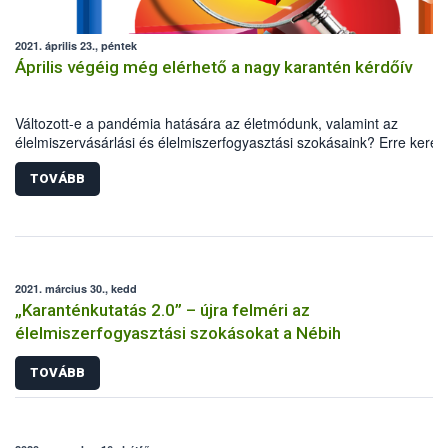
2021. április 23., péntek
Április végéig még elérhető a nagy karantén kérdőív
Változott-e a pandémia hatására az életmódunk, valamint az
élelmiszervásárlási és élelmiszerfogyasztási szokásaink? Erre keresi
idén is a választ a Nébih, a Debreceni Egyetem, valamint a TÉT Pla
közös kutatása. A nagy karantén kérdőív április végéig még elérhető
TOVÁBB
minél pontosabb kép kialakításához ugyanis elengedhetetlen a lako
segítsége.
2021. március 30., kedd
„Karanténkutatás 2.0” – újra felméri az
élelmiszerfogyasztási szokásokat a Nébih
TOVÁBB