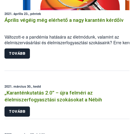
2021. április 23., péntek
Április végéig még elérhető a nagy karantén kérdőív
Változott-e a pandémia hatására az életmódunk, valamint az
élelmiszervásárlási és élelmiszerfogyasztási szokásaink? Erre keresi
idén is a választ a Nébih, a Debreceni Egyetem, valamint a TÉT Pla
közös kutatása. A nagy karantén kérdőív április végéig még elérhető
TOVÁBB
minél pontosabb kép kialakításához ugyanis elengedhetetlen a lako
segítsége.
2021. március 30., kedd
„Karanténkutatás 2.0” – újra felméri az
élelmiszerfogyasztási szokásokat a Nébih
TOVÁBB