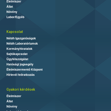
Élelmiszer
Állat
Növény
Labor/Egyéb
Kapcsolat
Nébih Igazgatóságok
Nébih Laboratóriumok
Kormányhivatalok
Sajtókapcsolat
Ügyfélszolgálat
Hatósági jogsegély
Élelmiszermentő Központ
Hírlevél feliratkozás
Gyakori kérdések
Élelmiszer
Állat
Növény