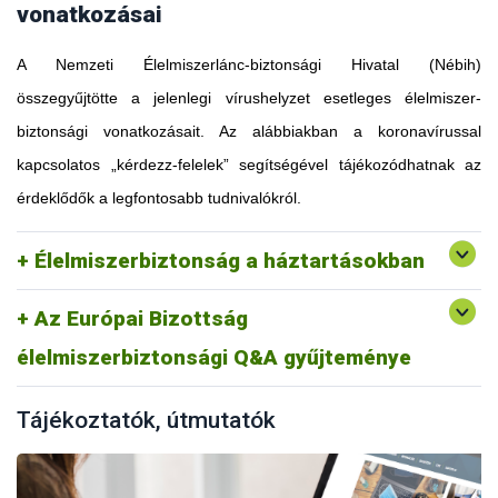
vonatkozásai
A Nemzeti Élelmiszerlánc-biztonsági Hivatal (Nébih)
összegyűjtötte a jelenlegi vírushelyzet esetleges élelmiszer-
biztonsági vonatkozásait. Az alábbiakban a koronavírussal
kapcsolatos „kérdezz-felelek” segítségével tájékozódhatnak az
érdeklődők a legfontosabb tudnivalókról.
Élelmiszerbiztonság a háztartásokban
Az Európai Bizottság
élelmiszerbiztonsági Q&A gyűjteménye
Tájékoztatók, útmutatók