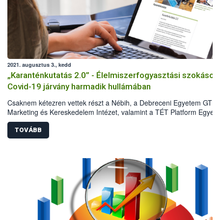
2021. augusztus 3., kedd
„Karanténkutatás 2.0” - Élelmiszerfogyasztási szokások
Covid-19 járvány harmadik hullámában
Csaknem kétezren vettek részt a Nébih, a Debreceni Egyetem GTK
Marketing és Kereskedelem Intézet, valamint a TÉT Platform Egyesü
második közös reprezentatív kutatásában 2021 májusában. A
felmérésből kiderült, hogyan változtak a Covid-19 járvány első és
TOVÁBB
harmadik hulláma között a háztartások élelmiszervásárlási és
élelmiszerfogyasztási szokásai. Az eredmények azt mutatják, hogy 
első hullám idején tapasztalt sokkhatás elmúlt, ugyanakkor a lakoss
megőrizte az elővigyázatosságát, és vannak olyan szokások, amely
hosszú távon is velünk maradnak.