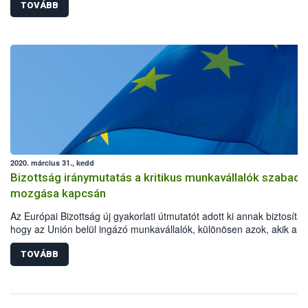
TOVÁBB
2020. március 31., kedd
Bizottság iránymutatás a kritikus munkavállalók szabad
mozgása kapcsán
Az Európai Bizottság új gyakorlati útmutatót adott ki annak biztosítás
hogy az Unión belül ingázó munkavállalók, különösen azok, akik a
koronavírus okozta világjárvány megfékezésében kulcsfontosságú
szerepet töltenek be, akadálytalanul eljuthassanak munkahelyükre.
TOVÁBB