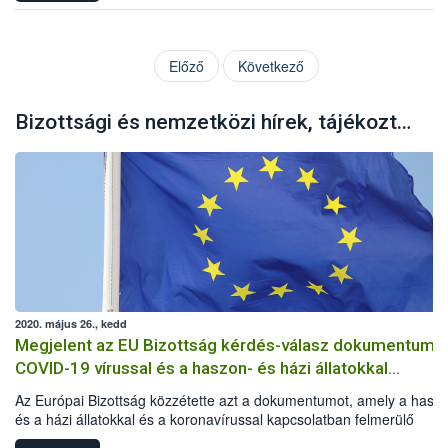
Előző
Következő
Bizottsági és nemzetközi hírek, tájékoztatók
2020. május 26., kedd
Megjelent az EU Bizottság kérdés-válasz dokumentuma
COVID-19 vírussal és a haszon- és házi állatokkal
kapcsolatban
Az Európai Bizottság közzétette azt a dokumentumot, amely a hasz
és a házi állatokkal és a koronavírussal kapcsolatban felmerülő
kérdéseket és az azokra adandó válaszokat tartalmazza.