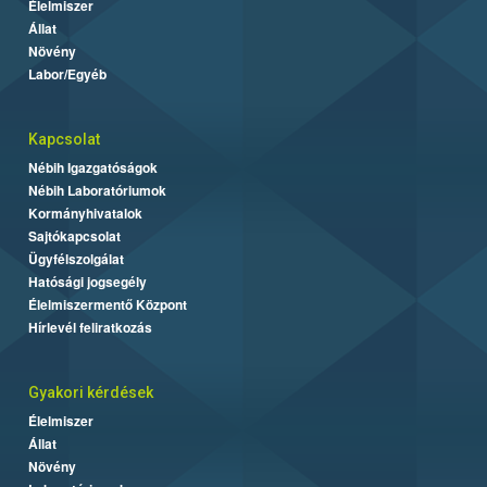
Élelmiszer
Állat
Növény
Labor/Egyéb
Kapcsolat
Nébih Igazgatóságok
Nébih Laboratóriumok
Kormányhivatalok
Sajtókapcsolat
Ügyfélszolgálat
Hatósági jogsegély
Élelmiszermentő Központ
Hírlevél feliratkozás
Gyakori kérdések
Élelmiszer
Állat
Növény