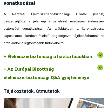
vonatkozásai
A Nemzeti Élelmiszerlánc-biztonsági Hivatal (Nébih)
összegyűjtötte a jelenlegi vírushelyzet esetleges élelmiszer-
biztonsági vonatkozásait. Az alábbiakban a koronavírussal
kapcsolatos „kérdezz-felelek” segítségével tájékozódhatnak az
érdeklődők a legfontosabb tudnivalókról.
Élelmiszerbiztonság a háztartásokban
Az Európai Bizottság
élelmiszerbiztonsági Q&A gyűjteménye
Tájékoztatók, útmutatók