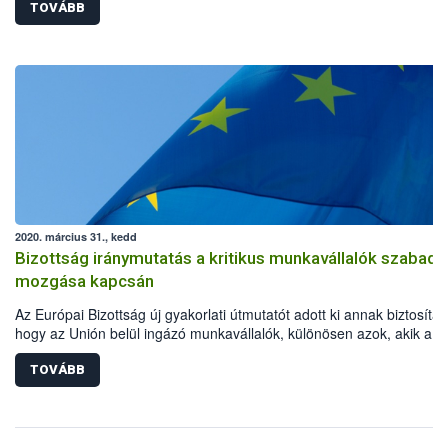
TOVÁBB
2020. március 31., kedd
Bizottság iránymutatás a kritikus munkavállalók szabad
mozgása kapcsán
Az Európai Bizottság új gyakorlati útmutatót adott ki annak biztosítás
hogy az Unión belül ingázó munkavállalók, különösen azok, akik a
koronavírus okozta világjárvány megfékezésében kulcsfontosságú
szerepet töltenek be, akadálytalanul eljuthassanak munkahelyükre.
TOVÁBB