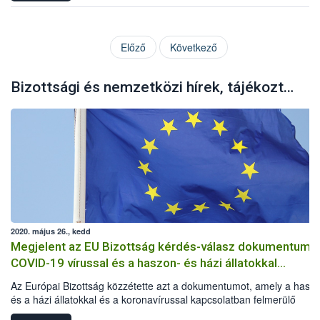
Előző
Következő
Bizottsági és nemzetközi hírek, tájékoztatók
2020. május 26., kedd
Megjelent az EU Bizottság kérdés-válasz dokumentuma
COVID-19 vírussal és a haszon- és házi állatokkal
kapcsolatban
Az Európai Bizottság közzétette azt a dokumentumot, amely a hasz
és a házi állatokkal és a koronavírussal kapcsolatban felmerülő
kérdéseket és az azokra adandó válaszokat tartalmazza.