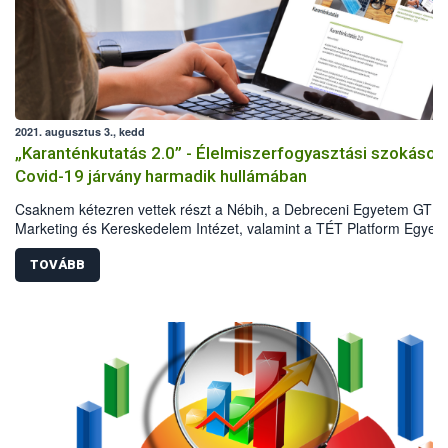
2021. augusztus 3., kedd
„Karanténkutatás 2.0” - Élelmiszerfogyasztási szokások
Covid-19 járvány harmadik hullámában
Csaknem kétezren vettek részt a Nébih, a Debreceni Egyetem GTK
Marketing és Kereskedelem Intézet, valamint a TÉT Platform Egyesü
második közös reprezentatív kutatásában 2021 májusában. A
felmérésből kiderült, hogyan változtak a Covid-19 járvány első és
TOVÁBB
harmadik hulláma között a háztartások élelmiszervásárlási és
élelmiszerfogyasztási szokásai. Az eredmények azt mutatják, hogy 
első hullám idején tapasztalt sokkhatás elmúlt, ugyanakkor a lakoss
megőrizte az elővigyázatosságát, és vannak olyan szokások, amely
hosszú távon is velünk maradnak.