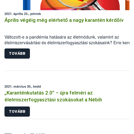
2021. április 23., péntek
Április végéig még elérhető a nagy karantén kérdőív
Változott-e a pandémia hatására az életmódunk, valamint az
élelmiszervásárlási és élelmiszerfogyasztási szokásaink? Erre keresi
idén is a választ a Nébih, a Debreceni Egyetem, valamint a TÉT Pla
közös kutatása. A nagy karantén kérdőív április végéig még elérhető
TOVÁBB
minél pontosabb kép kialakításához ugyanis elengedhetetlen a lako
segítsége.
2021. március 30., kedd
„Karanténkutatás 2.0” – újra felméri az
élelmiszerfogyasztási szokásokat a Nébih
TOVÁBB