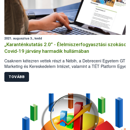
2021. augusztus 3., kedd
„Karanténkutatás 2.0” - Élelmiszerfogyasztási szokások
Covid-19 járvány harmadik hullámában
Csaknem kétezren vettek részt a Nébih, a Debreceni Egyetem GTK
Marketing és Kereskedelem Intézet, valamint a TÉT Platform Egyesü
második közös reprezentatív kutatásában 2021 májusában. A
felmérésből kiderült, hogyan változtak a Covid-19 járvány első és
TOVÁBB
harmadik hulláma között a háztartások élelmiszervásárlási és
élelmiszerfogyasztási szokásai. Az eredmények azt mutatják, hogy 
első hullám idején tapasztalt sokkhatás elmúlt, ugyanakkor a lakoss
megőrizte az elővigyázatosságát, és vannak olyan szokások, amely
hosszú távon is velünk maradnak.