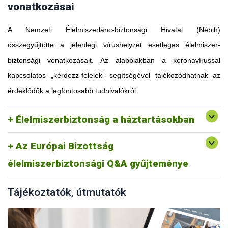
vonatkozásai
A Nemzeti Élelmiszerlánc-biztonsági Hivatal (Nébih)
összegyűjtötte a jelenlegi vírushelyzet esetleges élelmiszer-
biztonsági vonatkozásait. Az alábbiakban a koronavírussal
kapcsolatos „kérdezz-felelek” segítségével tájékozódhatnak az
érdeklődők a legfontosabb tudnivalókról.
Élelmiszerbiztonság a háztartásokban
Az Európai Bizottság
élelmiszerbiztonsági Q&A gyűjteménye
Tájékoztatók, útmutatók