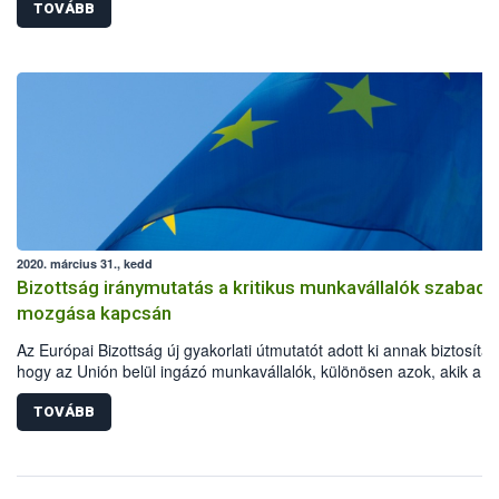
TOVÁBB
2020. március 31., kedd
Bizottság iránymutatás a kritikus munkavállalók szabad
mozgása kapcsán
Az Európai Bizottság új gyakorlati útmutatót adott ki annak biztosítás
hogy az Unión belül ingázó munkavállalók, különösen azok, akik a
koronavírus okozta világjárvány megfékezésében kulcsfontosságú
szerepet töltenek be, akadálytalanul eljuthassanak munkahelyükre.
TOVÁBB