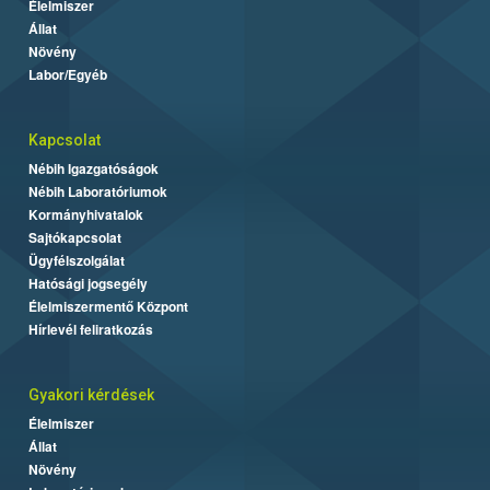
Élelmiszer
Állat
Növény
Labor/Egyéb
Kapcsolat
Nébih Igazgatóságok
Nébih Laboratóriumok
Kormányhivatalok
Sajtókapcsolat
Ügyfélszolgálat
Hatósági jogsegély
Élelmiszermentő Központ
Hírlevél feliratkozás
Gyakori kérdések
Élelmiszer
Állat
Növény