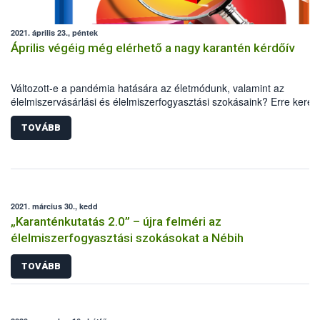
2021. április 23., péntek
Április végéig még elérhető a nagy karantén kérdőív
Változott-e a pandémia hatására az életmódunk, valamint az
élelmiszervásárlási és élelmiszerfogyasztási szokásaink? Erre keresi
idén is a választ a Nébih, a Debreceni Egyetem, valamint a TÉT Pla
közös kutatása. A nagy karantén kérdőív április végéig még elérhető
TOVÁBB
minél pontosabb kép kialakításához ugyanis elengedhetetlen a lako
segítsége.
2021. március 30., kedd
„Karanténkutatás 2.0” – újra felméri az
élelmiszerfogyasztási szokásokat a Nébih
TOVÁBB