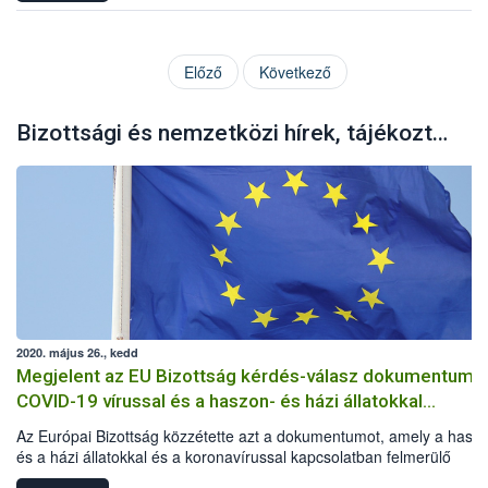
Előző
Következő
Bizottsági és nemzetközi hírek, tájékoztatók
2020. május 26., kedd
Megjelent az EU Bizottság kérdés-válasz dokumentuma
COVID-19 vírussal és a haszon- és házi állatokkal
kapcsolatban
Az Európai Bizottság közzétette azt a dokumentumot, amely a hasz
és a házi állatokkal és a koronavírussal kapcsolatban felmerülő
kérdéseket és az azokra adandó válaszokat tartalmazza.