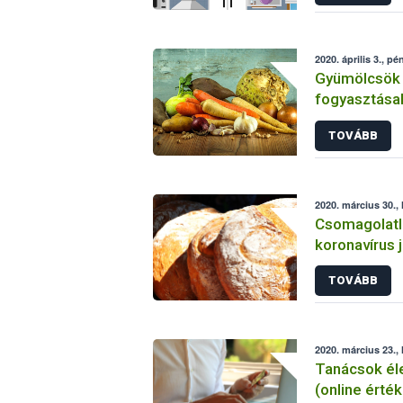
2020. április 3., pé
Gyümölcsök 
fogyasztásak
TOVÁBB
2020. március 30., 
Csomagolatl
koronavírus j
TOVÁBB
2020. március 23., 
Tanácsok éle
(online érté