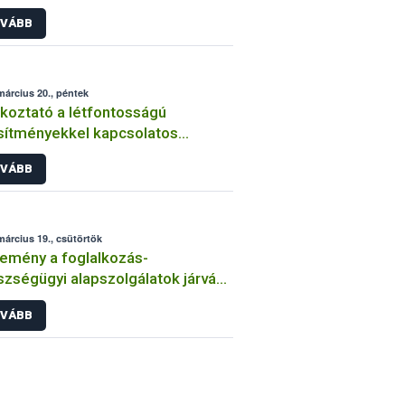
navírus járvány idején
VÁBB
március 20., péntek
koztató a létfontosságú
sítményekkel kapcsolatos
ontosabb tudnivalókról
VÁBB
március 19., csütörtök
emény a foglalkozás-
zségügyi alapszolgálatok járvány
sán ellátandó feladatairól
VÁBB