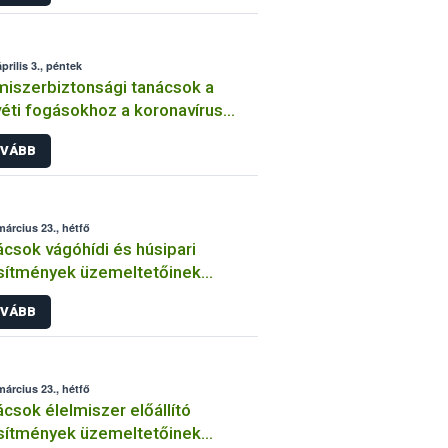
prilis 3., péntek
miszerbiztonsági tanácsok a
éti fogásokhoz a koronavírus
ány idején
VÁBB
március 23., hétfő
csok vágóhídi és húsipari
sítmények üzemeltetőinek
navírus járvány idején
VÁBB
március 23., hétfő
lmiszer előállító
sítmények üzemeltetőinek