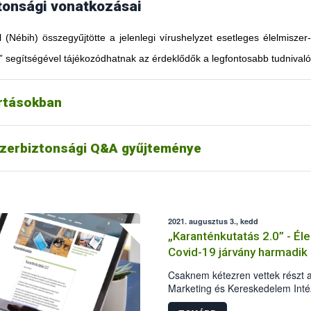
tonsági vonatkozásai
l (Nébih) összegyűjtötte a jelenlegi vírushelyzet esetleges élelmiszer
” segítségével tájékozódhatnak az érdeklődők a legfontosabb tudnivaló
artásokban
szerbiztonsági Q&A gyűjteménye
2021. augusztus 3., kedd
„Karanténkutatás 2.0” - Él
Covid-19 járvány harmadik
Csaknem kétezren vettek részt 
Marketing és Kereskedelem Intéz
második közös reprezentatív ku