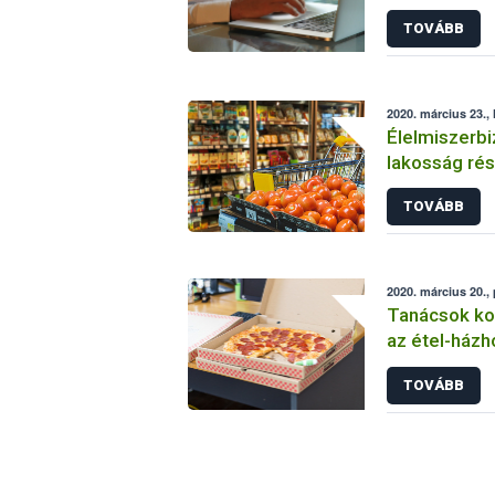
vállalkozáso
TOVÁBB
idején
2020. március 23., 
Élelmiszerbi
lakosság rés
járvány idejé
TOVÁBB
2020. március 20.,
Tanácsok kor
az étel-házh
vállalkozáso
TOVÁBB