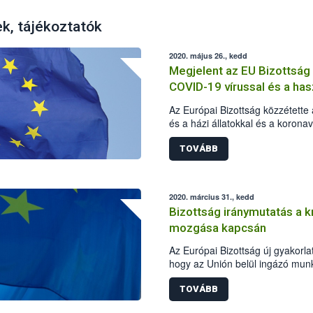
ek, tájékoztatók
2020. május 26., kedd
Megjelent az EU Bizottsá
COVID-19 vírussal és a hasz
kapcsolatban
Az Európai Bizottság közzétett
és a házi állatokkal és a korona
kérdéseket és az azokra adandó
TOVÁBB
2020. március 31., kedd
Bizottság iránymutatás a k
mozgása kapcsán
Az Európai Bizottság új gyakorlat
hogy az Unión belül ingázó munk
koronavírus okozta világjárván
szerepet töltenek be, akadályta
TOVÁBB