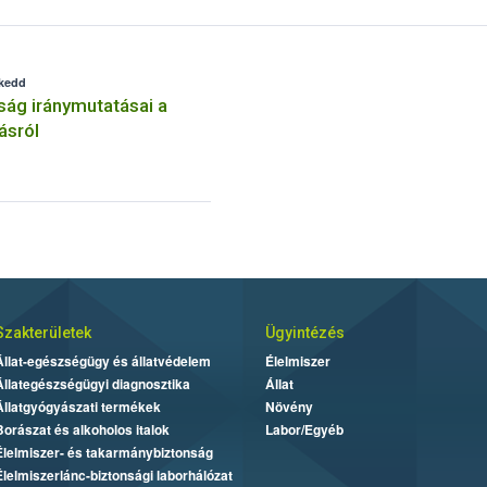
 kedd
ság iránymutatásai a
ásról
Szakterületek
Ügyintézés
Állat-egészségügy és állatvédelem
Élelmiszer
Állategészségügyi diagnosztika
Állat
Állatgyógyászati termékek
Növény
Borászat és alkoholos italok
Labor/Egyéb
Élelmiszer- és takarmánybiztonság
Élelmiszerlánc-biztonsági laborhálózat