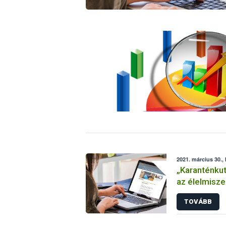
2021. március 30.,
„Karanténkut
az élelmisze
a Nébih
TOVÁBB