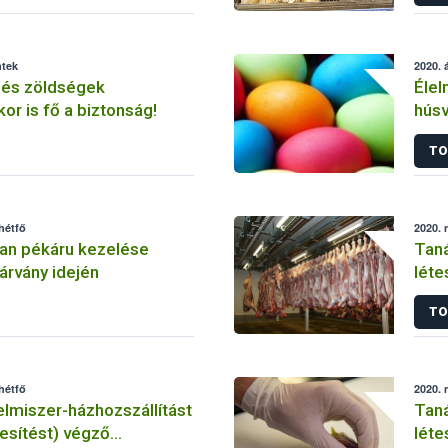
ntek
2020. á
és zöldségek
Élel
or is fő a biztonság!
húsv
járv
TO
hétfő
2020. 
an pékáru kezelése
Taná
árvány idején
léte
koro
TO
hétfő
2020. 
lmiszer-házhozszállítást
Tanácsok éle
kesítést) végző
léte