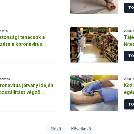
knak koronavírus járvány
koro
TO
hétfő
2020. 
ztonsági tanácsok a
Tájé
zére a koronavírus
léte
n
legf
TO
 péntek
2020. 
onavírus járvány idején
Közl
ozszállítást végző
egés
knak
kapc
TO
Előző
Következő