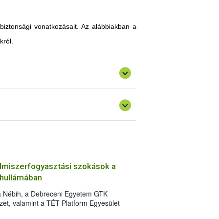
-biztonsági vonatkozásait. Az alábbiakban a
król.
elmiszerfogyasztási szokások a
 hullámában
a Nébih, a Debreceni Egyetem GTK
et, valamint a TÉT Platform Egyesület
tatásában 2021 májusában. A