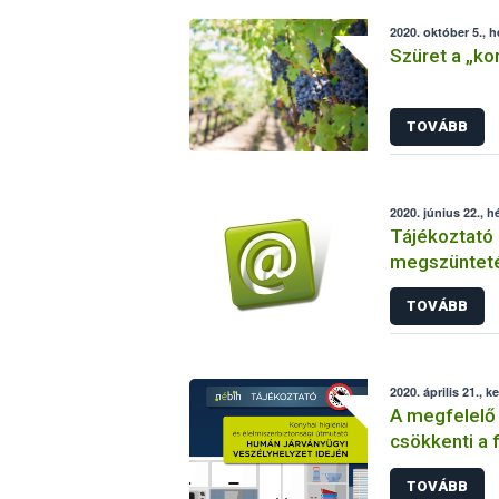
2020. október 5., h
Szüret a „ko
TOVÁBB
2020. június 22., h
Tájékoztató 
megszünteté
engedélyköte
TOVÁBB
ellenőrzött 
2020. április 21., k
A megfelelő 
csökkenti a 
TOVÁBB