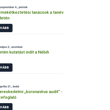
szeptember 4., péntek
mekétkeztetési tanácsok a tanév
detén
VÁBB
május 2., szombat
ntén kutatást indít a Nébih
VÁBB
prilis 21., kedd
ereskedelmi „koronavírus audit” -
efoglaló
VÁBB