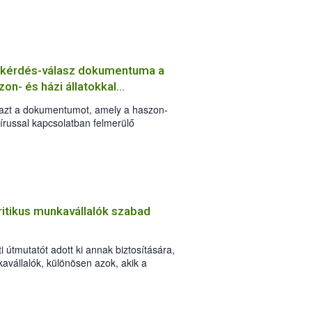
g kérdés-válasz dokumentuma a
on- és házi állatokkal
e azt a dokumentumot, amely a haszon-
vírussal kapcsolatban felmerülő
 válaszokat tartalmazza.
ritikus munkavállalók szabad
i útmutatót adott ki annak biztosítására,
avállalók, különösen azok, akik a
y megfékezésében kulcsfontosságú
lanul eljuthassanak munkahelyükre.