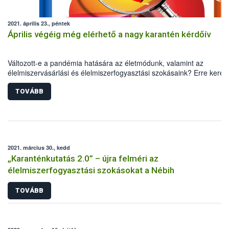
2021. április 23., péntek
Április végéig még elérhető a nagy karantén kérdőív
Változott-e a pandémia hatására az életmódunk, valamint az
élelmiszervásárlási és élelmiszerfogyasztási szokásaink? Erre keresi
idén is a választ a Nébih, a Debreceni Egyetem, valamint a TÉT Pla
közös kutatása. A nagy karantén kérdőív április végéig még elérhető
TOVÁBB
minél pontosabb kép kialakításához ugyanis elengedhetetlen a lako
segítsége.
2021. március 30., kedd
„Karanténkutatás 2.0” – újra felméri az
élelmiszerfogyasztási szokásokat a Nébih
TOVÁBB