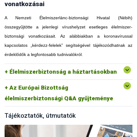
vonatkozásai
A Nemzeti Élelmiszerlánc-biztonsági Hivatal (Nébih)
összegyűjtötte a jelenlegi vírushelyzet esetleges élelmiszer-
biztonsági vonatkozásait. Az alábbiakban a koronavírussal
kapcsolatos „kérdezz-felelek” segítségével tájékozódhatnak az
érdeklődők a legfontosabb tudnivalókról.
Élelmiszerbiztonság a háztartásokban
Az Európai Bizottság
élelmiszerbiztonsági Q&A gyűjteménye
Tájékoztatók, útmutatók