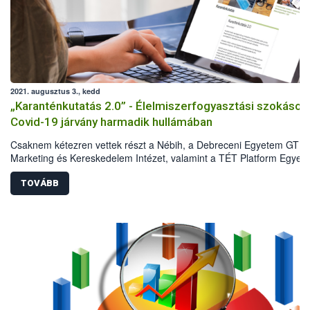
2021. augusztus 3., kedd
„Karanténkutatás 2.0” - Élelmiszerfogyasztási szokások
Covid-19 járvány harmadik hullámában
Csaknem kétezren vettek részt a Nébih, a Debreceni Egyetem GTK
Marketing és Kereskedelem Intézet, valamint a TÉT Platform Egyesü
második közös reprezentatív kutatásában 2021 májusában. A
felmérésből kiderült, hogyan változtak a Covid-19 járvány első és
TOVÁBB
harmadik hulláma között a háztartások élelmiszervásárlási és
élelmiszerfogyasztási szokásai. Az eredmények azt mutatják, hogy 
első hullám idején tapasztalt sokkhatás elmúlt, ugyanakkor a lakoss
megőrizte az elővigyázatosságát, és vannak olyan szokások, amely
hosszú távon is velünk maradnak.