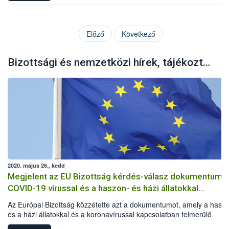
Előző
Következő
Bizottsági és nemzetközi hírek, tájékoztatók
2020. május 26., kedd
Megjelent az EU Bizottság kérdés-válasz dokumentuma
COVID-19 vírussal és a haszon- és házi állatokkal
kapcsolatban
Az Európai Bizottság közzétette azt a dokumentumot, amely a hasz
és a házi állatokkal és a koronavírussal kapcsolatban felmerülő
kérdéseket és az azokra adandó válaszokat tartalmazza.