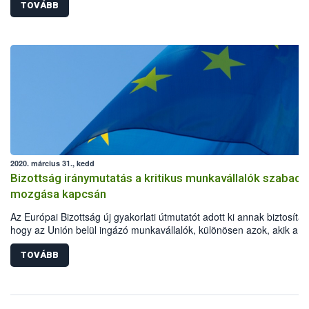
TOVÁBB
2020. március 31., kedd
Bizottság iránymutatás a kritikus munkavállalók szabad
mozgása kapcsán
Az Európai Bizottság új gyakorlati útmutatót adott ki annak biztosítás
hogy az Unión belül ingázó munkavállalók, különösen azok, akik a
koronavírus okozta világjárvány megfékezésében kulcsfontosságú
szerepet töltenek be, akadálytalanul eljuthassanak munkahelyükre.
TOVÁBB