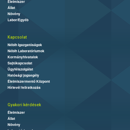
Élelmiszer
Állat
Növény
Labor/Egyéb
Kapcsolat
Nébih Igazgatóságok
Nébih Laboratóriumok
Kormányhivatalok
Sajtókapcsolat
Ügyfélszolgálat
Hatósági jogsegély
Élelmiszermentő Központ
Hírlevél feliratkozás
Gyakori kérdések
Élelmiszer
Állat
Növény