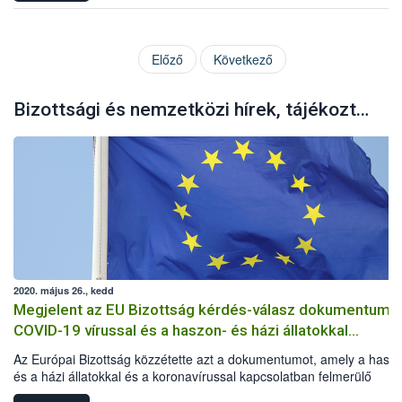
Előző
Következő
Bizottsági és nemzetközi hírek, tájékoztatók
2020. május 26., kedd
Megjelent az EU Bizottság kérdés-válasz dokumentuma
COVID-19 vírussal és a haszon- és házi állatokkal
kapcsolatban
Az Európai Bizottság közzétette azt a dokumentumot, amely a hasz
és a házi állatokkal és a koronavírussal kapcsolatban felmerülő
kérdéseket és az azokra adandó válaszokat tartalmazza.