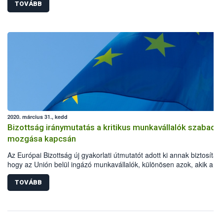
TOVÁBB
2020. március 31., kedd
Bizottság iránymutatás a kritikus munkavállalók szabad
mozgása kapcsán
Az Európai Bizottság új gyakorlati útmutatót adott ki annak biztosítás
hogy az Unión belül ingázó munkavállalók, különösen azok, akik a
koronavírus okozta világjárvány megfékezésében kulcsfontosságú
szerepet töltenek be, akadálytalanul eljuthassanak munkahelyükre.
TOVÁBB