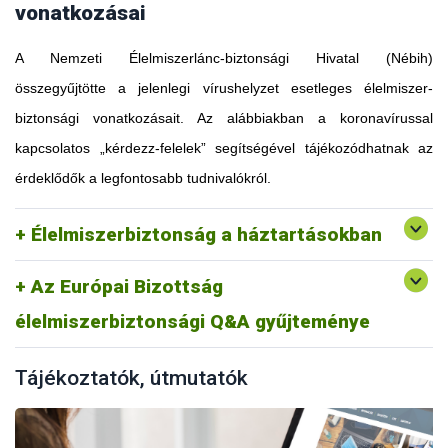
vonatkozásai
A Nemzeti Élelmiszerlánc-biztonsági Hivatal (Nébih)
összegyűjtötte a jelenlegi vírushelyzet esetleges élelmiszer-
biztonsági vonatkozásait. Az alábbiakban a koronavírussal
kapcsolatos „kérdezz-felelek” segítségével tájékozódhatnak az
érdeklődők a legfontosabb tudnivalókról.
Élelmiszerbiztonság a háztartásokban
Az Európai Bizottság
élelmiszerbiztonsági Q&A gyűjteménye
Tájékoztatók, útmutatók