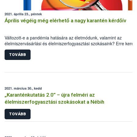
2021. április 23., péntek
Április végéig még elérhető a nagy karantén kérdőív
Változott-e a pandémia hatására az életmódunk, valamint az
élelmiszervásárlási és élelmiszerfogyasztási szokásaink? Erre keresi
idén is a választ a Nébih, a Debreceni Egyetem, valamint a TÉT Pla
közös kutatása. A nagy karantén kérdőív április végéig még elérhető
TOVÁBB
minél pontosabb kép kialakításához ugyanis elengedhetetlen a lako
segítsége.
2021. március 30., kedd
„Karanténkutatás 2.0” – újra felméri az
élelmiszerfogyasztási szokásokat a Nébih
TOVÁBB