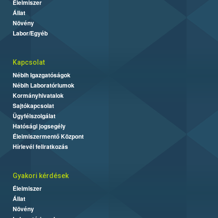
Élelmiszer
Állat
Növény
Labor/Egyéb
Kapcsolat
Nébih Igazgatóságok
Nébih Laboratóriumok
Kormányhivatalok
Sajtókapcsolat
Ügyfélszolgálat
Hatósági jogsegély
Élelmiszermentő Központ
Hírlevél feliratkozás
Gyakori kérdések
Élelmiszer
Állat
Növény