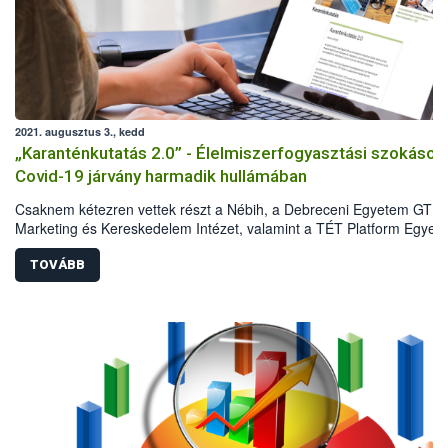
2021. augusztus 3., kedd
„Karanténkutatás 2.0” - Élelmiszerfogyasztási szokások
Covid-19 járvány harmadik hullámában
Csaknem kétezren vettek részt a Nébih, a Debreceni Egyetem GTK
Marketing és Kereskedelem Intézet, valamint a TÉT Platform Egyesü
második közös reprezentatív kutatásában 2021 májusában. A
felmérésből kiderült, hogyan változtak a Covid-19 járvány első és
TOVÁBB
harmadik hulláma között a háztartások élelmiszervásárlási és
élelmiszerfogyasztási szokásai. Az eredmények azt mutatják, hogy 
első hullám idején tapasztalt sokkhatás elmúlt, ugyanakkor a lakoss
megőrizte az elővigyázatosságát, és vannak olyan szokások, amely
hosszú távon is velünk maradnak.