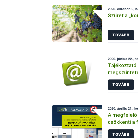
2020. október 5., h
Szüret a „ko
TOVÁBB
2020. június 22., h
Tájékoztató 
megszünteté
engedélyköte
TOVÁBB
ellenőrzött 
2020. április 21., k
A megfelelő 
csökkenti a 
TOVÁBB