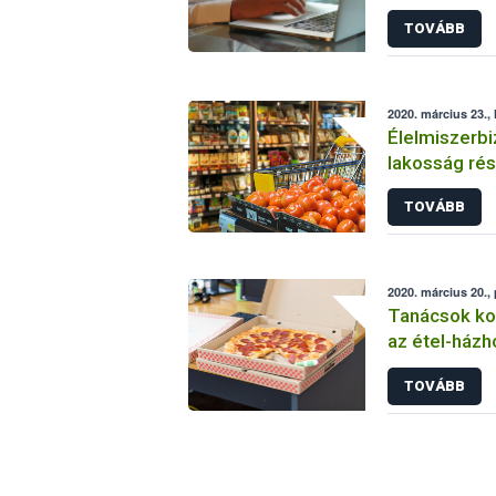
vállalkozáso
TOVÁBB
idején
2020. március 23., 
Élelmiszerbi
lakosság rés
járvány idejé
TOVÁBB
2020. március 20.,
Tanácsok kor
az étel-házh
vállalkozáso
TOVÁBB