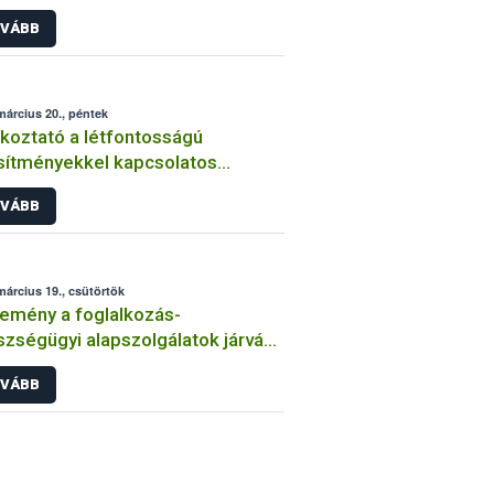
navírus járvány idején
VÁBB
március 20., péntek
koztató a létfontosságú
sítményekkel kapcsolatos
ontosabb tudnivalókról
VÁBB
március 19., csütörtök
emény a foglalkozás-
zségügyi alapszolgálatok járvány
sán ellátandó feladatairól
VÁBB