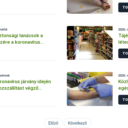
knak koronavírus járvány
koro
TO
hétfő
2020. 
ztonsági tanácsok a
Tájé
zére a koronavírus
léte
n
legf
TO
 péntek
2020. 
onavírus járvány idején
Közl
ozszállítást végző
egés
knak
kapc
TO
Előző
Következő