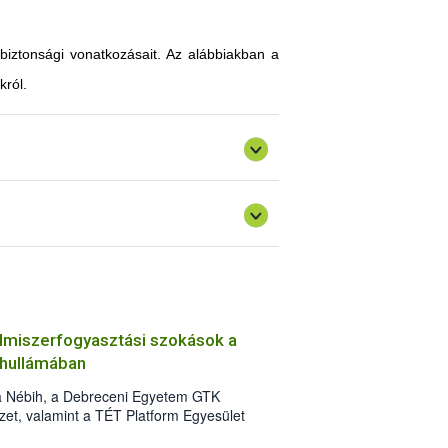
-biztonsági vonatkozásait. Az alábbiakban a
król.
elmiszerfogyasztási szokások a
 hullámában
a Nébih, a Debreceni Egyetem GTK
et, valamint a TÉT Platform Egyesület
tatásában 2021 májusában. A