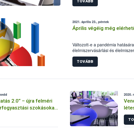
felmérésből kiderült, hogyan vál
TOVÁBB
harmadik hulláma között a házta
élelmiszerfogyasztási szokásai.
első hullám idején tapasztalt so
2021. április 23., péntek
megőrizte az elővigyázatosságá
Április végéig még elérhet
hosszú távon is velünk maradna
Változott-e a pandémia hatására
élelmiszervásárlási és élelmisze
idén is a választ a Nébih, a De
közös kutatása. A nagy karantén 
TOVÁBB
minél pontosabb kép kialakításá
segítsége.
 kedd
2020. 
atás 2.0” – újra felméri
Vend
rfogyasztási szokásokat
léte
inté
TO
viss