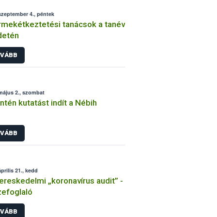
szeptember 4., péntek
mekétkeztetési tanácsok a tanév
detén
VÁBB
május 2., szombat
ntén kutatást indít a Nébih
VÁBB
prilis 21., kedd
ereskedelmi „koronavírus audit” -
efoglaló
VÁBB