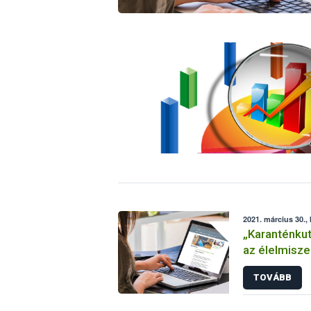
2021. március 30.,
„Karanténkut
az élelmisze
a Nébih
TOVÁBB