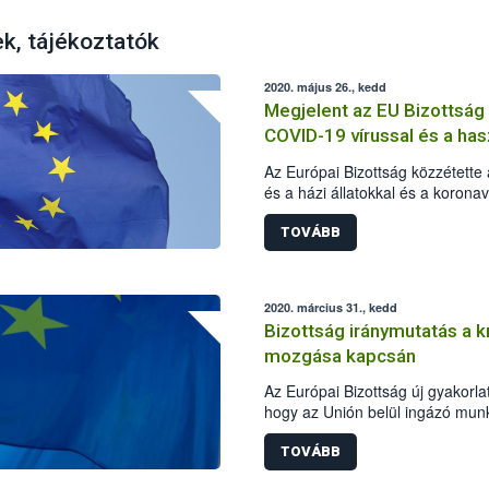
ek, tájékoztatók
2020. május 26., kedd
Megjelent az EU Bizottsá
COVID-19 vírussal és a hasz
kapcsolatban
Az Európai Bizottság közzétett
és a házi állatokkal és a korona
kérdéseket és az azokra adandó
TOVÁBB
2020. március 31., kedd
Bizottság iránymutatás a k
mozgása kapcsán
Az Európai Bizottság új gyakorlat
hogy az Unión belül ingázó munk
koronavírus okozta világjárván
szerepet töltenek be, akadályta
TOVÁBB