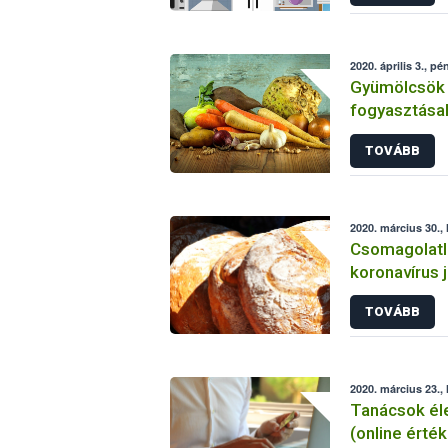
2020. április 3., pé
Gyümölcsök 
fogyasztásak
TOVÁBB
2020. március 30., 
Csomagolatl
koronavírus j
TOVÁBB
2020. március 23., 
Tanácsok éle
(online érté