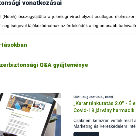
tonsági vonatkozásai
l (Nébih) összegyűjtötte a jelenlegi vírushelyzet esetleges élelmiszer
” segítségével tájékozódhatnak az érdeklődők a legfontosabb tudnivaló
artásokban
szerbiztonsági Q&A gyűjteménye
2021. augusztus 3., kedd
„Karanténkutatás 2.0” - Él
Covid-19 járvány harmadik
Csaknem kétezren vettek részt 
Marketing és Kereskedelem Intéz
második közös reprezentatív ku