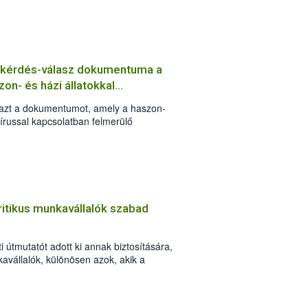
g kérdés-válasz dokumentuma a
on- és házi állatokkal
e azt a dokumentumot, amely a haszon-
vírussal kapcsolatban felmerülő
 válaszokat tartalmazza.
ritikus munkavállalók szabad
i útmutatót adott ki annak biztosítására,
avállalók, különösen azok, akik a
y megfékezésében kulcsfontosságú
lanul eljuthassanak munkahelyükre.