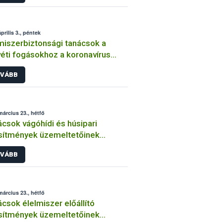
prilis 3., péntek
miszerbiztonsági tanácsok a
éti fogásokhoz a koronavírus
ány idején
VÁBB
március 23., hétfő
csok vágóhídi és húsipari
sítmények üzemeltetőinek
navírus járvány idején
VÁBB
március 23., hétfő
lmiszer előállító
sítmények üzemeltetőinek