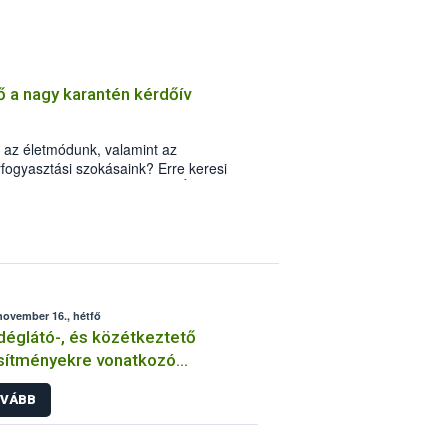
toztak a Covid-19 járvány első és
rtások élelmiszervásárlási és
 Az eredmények azt mutatják, hogy az
kkhatás elmúlt, ugyanakkor a lakosság
t, és vannak olyan szokások, amelyek
ő a nagy karantén kérdőív
k.
 az életmódunk, valamint az
rfogyasztási szokásaink? Erre keresi
breceni Egyetem, valamint a TÉT Platform
kérdőív április végéig még elérhető, a
hoz ugyanis elengedhetetlen a lakosság
november 16., hétfő
églátó-, és közétkeztető
sítményekre vonatkozó
zkedések 2020. november 4-től
VÁBB
zavonásig