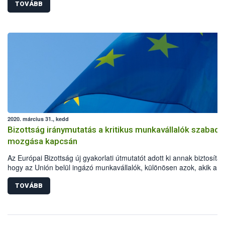
TOVÁBB
2020. március 31., kedd
Bizottság iránymutatás a kritikus munkavállalók szabad
mozgása kapcsán
Az Európai Bizottság új gyakorlati útmutatót adott ki annak biztosítás
hogy az Unión belül ingázó munkavállalók, különösen azok, akik a
koronavírus okozta világjárvány megfékezésében kulcsfontosságú
szerepet töltenek be, akadálytalanul eljuthassanak munkahelyükre.
TOVÁBB