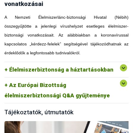
vonatkozásai
A Nemzeti Élelmiszerlánc-biztonsági Hivatal (Nébih)
összegyűjtötte a jelenlegi vírushelyzet esetleges élelmiszer-
biztonsági vonatkozásait. Az alábbiakban a koronavírussal
kapcsolatos „kérdezz-felelek” segítségével tájékozódhatnak az
érdeklődők a legfontosabb tudnivalókról.
Élelmiszerbiztonság a háztartásokban
Az Európai Bizottság
élelmiszerbiztonsági Q&A gyűjteménye
Tájékoztatók, útmutatók