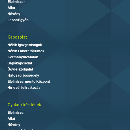
Élelmiszer
Állat
Növény
Labor/Egyéb
Kapcsolat
Nébih Igazgatóságok
Nébih Laboratóriumok
Kormányhivatalok
Sajtókapcsolat
Ügyfélszolgálat
Hatósági jogsegély
Élelmiszermentő Központ
Hírlevél feliratkozás
Gyakori kérdések
Élelmiszer
Állat
Növény