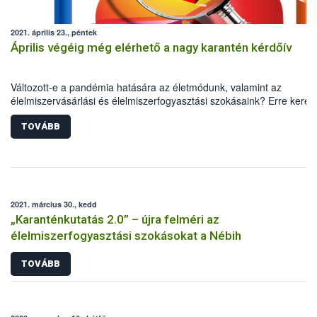
2021. április 23., péntek
Április végéig még elérhető a nagy karantén kérdőív
Változott-e a pandémia hatására az életmódunk, valamint az
élelmiszervásárlási és élelmiszerfogyasztási szokásaink? Erre keresi
idén is a választ a Nébih, a Debreceni Egyetem, valamint a TÉT Pla
közös kutatása. A nagy karantén kérdőív április végéig még elérhető
TOVÁBB
minél pontosabb kép kialakításához ugyanis elengedhetetlen a lako
segítsége.
2021. március 30., kedd
„Karanténkutatás 2.0” – újra felméri az
élelmiszerfogyasztási szokásokat a Nébih
TOVÁBB