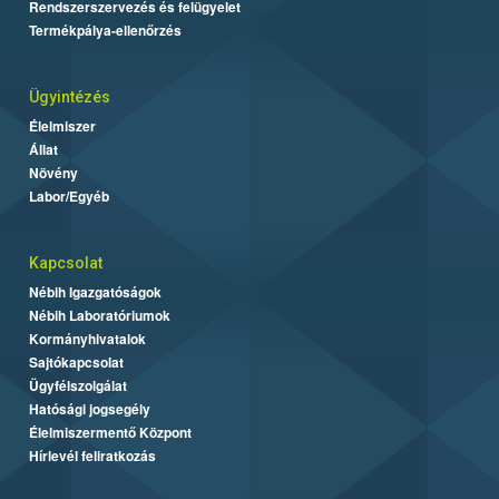
Rendszerszervezés és felügyelet
Termékpálya-ellenőrzés
Ügyintézés
Élelmiszer
Állat
Növény
Labor/Egyéb
Kapcsolat
Nébih Igazgatóságok
Nébih Laboratóriumok
Kormányhivatalok
Sajtókapcsolat
Ügyfélszolgálat
Hatósági jogsegély
Élelmiszermentő Központ
Hírlevél feliratkozás