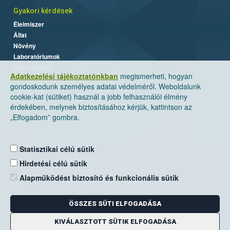
Gyakori kérdések
Élelmiszer
Állat
Növény
Laboratóriumok
Labor/Egyéb
Adatkezelési tájékoztatónkban
megismerheti, hogyan
gondoskodunk személyes adatai védelméről. Weboldalunk
cookie-kat (sütiket) használ a jobb felhasználói élmény
érdekében, melynek biztosításához kérjük, kattintson az
„Elfogadom” gombra.
Statisztikai célú sütik
Nemzeti Élelmiszerlánc-biztonsági Hivatal
Hirdetési célú sütik
Cím: 1024 Budapest, Keleti Károly utca. 24.
Alapműködést biztosító és funkcionális sütik
Levelezési cím: 1525 Budapest. Pf. 30.
ÖSSZES SÜTI ELFOGADÁSA
E-mail:
ugyfelszolgalat@nebih.gov.hu
Zöld szám: 06-80/263-244
KIVÁLASZTOTT SÜTIK ELFOGADÁSA
Telefon: 06-1/ 336-9000