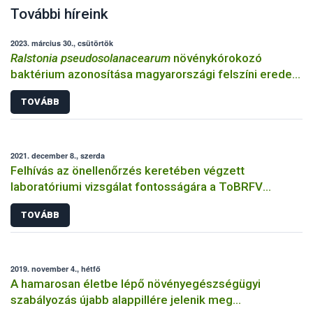
További híreink
2023. március 30., csütörtök
Ralstonia pseudosolanacearum
növénykórokozó
baktérium azonosítása magyarországi felszíni eredetű
öntözővíz mintákból
TOVÁBB
2021. december 8., szerda
Felhívás az önellenőrzés keretében végzett
laboratóriumi vizsgálat fontosságára a ToBRFV
fertőzés megelőzése érdekében
TOVÁBB
2019. november 4., hétfő
A hamarosan életbe lépő növényegészségügyi
szabályozás újabb alappillére jelenik meg