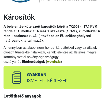
Károsítók
A bejelentés-kötelezett károsítók körét a 7/2001 (I.17.) FVM
rendelet 1. melléklet A rész 1 szakasza (1./A/I.), 2. melléklet A
rész 1 szakasza (2./A/I.) továbbá az EU szükséghelyzeti
határozatok tartalmazzák.
Amennyiben az alábbi nem-honos károsítókkal vagy az általuk
okozott tünetekkel találkozik, kérjük jelentse az illetékes megyei
kormányhivatal növény-egészségügyi
osztályánál.
Elérhetőségek (
word
/
xls
)
GYAKRAN
ISMÉTELT KÉRDÉSEK
Letölthető anyagok