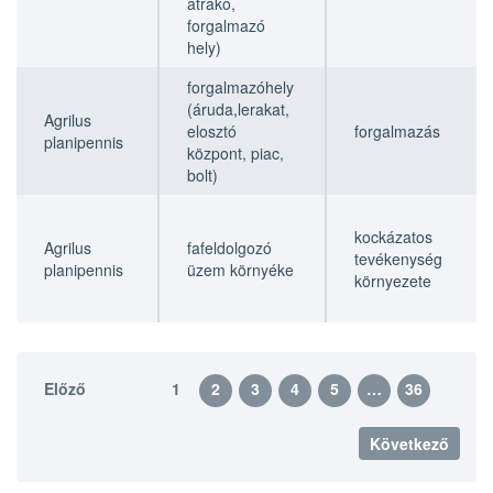
átrakó,
forgalmazó
hely)
forgalmazóhely
(áruda,lerakat,
Agrilus
elosztó
forgalmazás
planipennis
központ, piac,
bolt)
kockázatos
Agrilus
fafeldolgozó
tevékenység
planipennis
üzem környéke
környezete
Előző
1
2
3
4
5
…
36
Következő