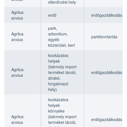
ellenőrzési hely
Agrilus
erdő
erdőgazdálkodás
anxius
park,
Agrilus
arborétum,
parkfenntartás
anxius
egyéb
közterület, kert
kockázatos
helyek
(bármely import
Agrilus
terméket tároló,
erdőgazdálkodás
anxius
átrakó,
forgalmazó
hely)
kockázatos
helyek
környéke
Agrilus
(bármely import
erdőgazdálkodás
anxius
terméket tároló,