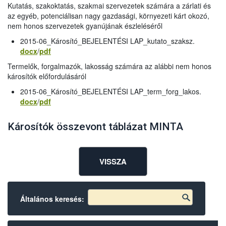
Kutatás, szakoktatás, szakmai szervezetek számára a zárlati és
az egyéb, potenciálisan nagy gazdasági, környezeti kárt okozó,
nem honos szervezetek gyanújának észleléséről
2015-06_Károsító_BEJELENTÉSI LAP_kutato_szaksz.
docx
/
pdf
Termelők, forgalmazók, lakosság számára az alábbi nem honos
károsítók előfordulásáról
2015-06_Károsító_BEJELENTÉSI LAP_term_forg_lakos.
docx
/
pdf
Károsítók összevont táblázat MINTA
VISSZA
Általános keresés: