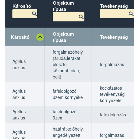
Objektum
Károsító
Tevékenység
típusa
Objektum
Károsító
Tevékenység
típusa
Károsító
Károsító
Objektum
Objektum
Tevékenység
Tevékenység
forgalmazóhely
típusa
típusa
(áruda,lerakat,
Agrilus
elosztó
forgalmazás
anxius
központ, piac,
bolt)
kockázatos
Agrilus
fafeldolgozó
tevékenység
anxius
üzem környéke
környezete
Agrilus
fafeldolgozó
fafeldolgozás
anxius
üzem
határátkelőhely,
Agrilus
engedélyezett
forgalmazás
anxius