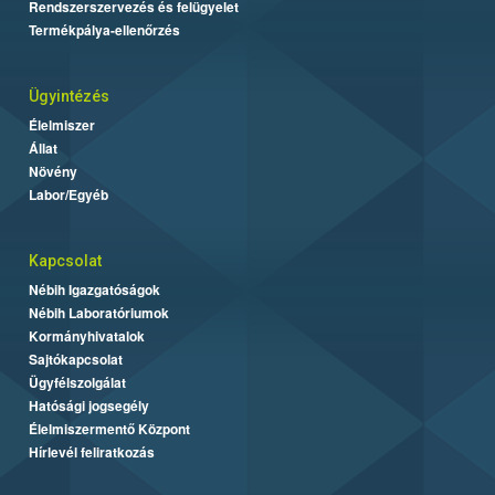
Rendszerszervezés és felügyelet
Termékpálya-ellenőrzés
Ügyintézés
Élelmiszer
Állat
Növény
Labor/Egyéb
Kapcsolat
Nébih Igazgatóságok
Nébih Laboratóriumok
Kormányhivatalok
Sajtókapcsolat
Ügyfélszolgálat
Hatósági jogsegély
Élelmiszermentő Központ
Hírlevél feliratkozás