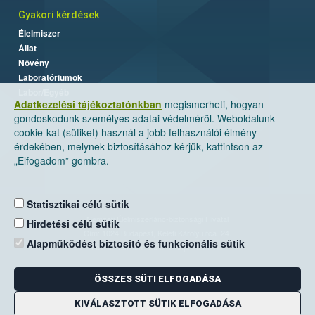
Gyakori kérdések
Élelmiszer
Állat
Növény
Laboratóriumok
Labor/Egyéb
Adatkezelési tájékoztatónkban
megismerheti, hogyan
gondoskodunk személyes adatai védelméről. Weboldalunk
cookie-kat (sütiket) használ a jobb felhasználói élmény
érdekében, melynek biztosításához kérjük, kattintson az
„Elfogadom” gombra.
Statisztikai célú sütik
Nemzeti Élelmiszerlánc-biztonsági Hivatal
Hirdetési célú sütik
Cím: 1024 Budapest, Keleti Károly utca. 24.
Alapműködést biztosító és funkcionális sütik
Levelezési cím: 1525 Budapest. Pf. 30.
ÖSSZES SÜTI ELFOGADÁSA
E-mail:
ugyfelszolgalat@nebih.gov.hu
Zöld szám: 06-80/263-244
KIVÁLASZTOTT SÜTIK ELFOGADÁSA
Telefon: 06-1/ 336-9000