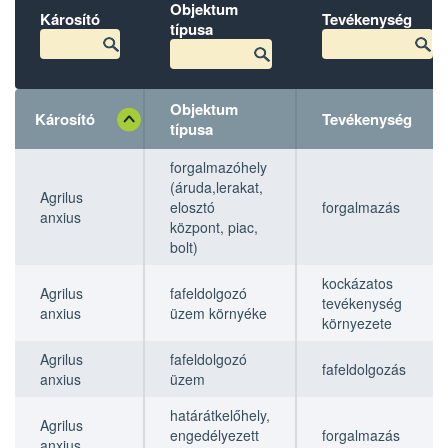
Objektum
Károsító
Tevékenység
típusa
Objektum
Károsító
Tevékenység
típusa
Károsító
Károsító
Objektum
Objektum
Tevékenység
Tevékenység
forgalmazóhely
típusa
típusa
(áruda,lerakat,
Agrilus
elosztó
forgalmazás
anxius
központ, piac,
bolt)
kockázatos
Agrilus
fafeldolgozó
tevékenység
anxius
üzem környéke
környezete
Agrilus
fafeldolgozó
fafeldolgozás
anxius
üzem
határátkelőhely,
Agrilus
engedélyezett
forgalmazás
anxius