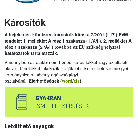
Károsítók
A bejelentés-kötelezett károsítók körét a 7/2001 (I.17.) FVM
rendelet 1. melléklet A rész 1 szakasza (1./A/I.), 2. melléklet A
rész 1 szakasza (2./A/I.) továbbá az EU szükséghelyzeti
határozatok tartalmazzák.
Amennyiben az alábbi nem-honos károsítókkal vagy az általuk
okozott tünetekkel találkozik, kérjük jelentse az illetékes megyei
kormányhivatal növény-egészségügyi
osztályánál.
Elérhetőségek (
word
/
xls
)
GYAKRAN
ISMÉTELT KÉRDÉSEK
Letölthető anyagok