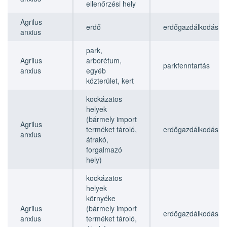
ellenőrzési hely
Agrilus
erdő
erdőgazdálkodás
anxius
park,
Agrilus
arborétum,
parkfenntartás
anxius
egyéb
közterület, kert
kockázatos
helyek
(bármely import
Agrilus
terméket tároló,
erdőgazdálkodás
anxius
átrakó,
forgalmazó
hely)
kockázatos
helyek
környéke
Agrilus
(bármely import
erdőgazdálkodás
anxius
terméket tároló,