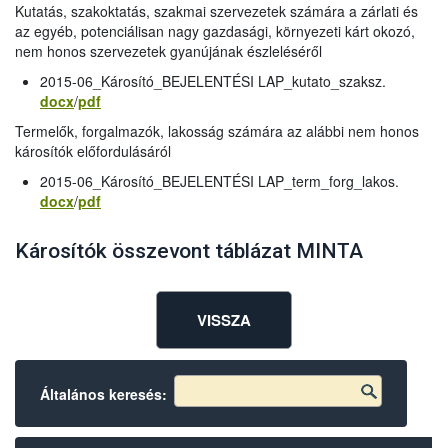
Kutatás, szakoktatás, szakmai szervezetek számára a zárlati és
az egyéb, potenciálisan nagy gazdasági, környezeti kárt okozó,
nem honos szervezetek gyanújának észleléséről
2015-06_Károsító_BEJELENTÉSI LAP_kutato_szaksz.
docx
/
pdf
Termelők, forgalmazók, lakosság számára az alábbi nem honos
károsítók előfordulásáról
2015-06_Károsító_BEJELENTÉSI LAP_term_forg_lakos.
docx
/
pdf
Károsítók összevont táblázat MINTA
VISSZA
Általános keresés: