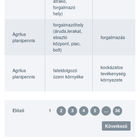
átrakó,
forgalmazó
hely)
forgalmazóhely
(áruda,lerakat,
Agrilus
elosztó
forgalmazás
planipennis
központ, piac,
bolt)
kockázatos
Agrilus
fafeldolgozó
tevékenység
planipennis
üzem környéke
környezete
Előző
1
2
3
4
5
…
36
Következő