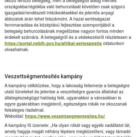
okozó fertőző betegség, mert a betegségtől addig mentes
országokba/régiókba való behurcolását követően csak szigorú
igazgatási/rendészeti intézkedésekkel és jelentős anyagi
áldozatok árán lehet felszámolni. A hazai sertéságazat
fennmaradása és középtávú fejlesztése szempontjából a
betegség behurcolásának megelőzése nagyon fontos minden
érdekelt számára. A betegségről és a védekezésről részletesen a
https://portal.nebih.gov.hu/afrikai-sertespestis
oldalunkon
olvashatnak.
Veszettségmentesítés kampány
A kampány célkitűzése, hogy a lakosság felismerje a betegségre
utaló tüneteket és jelentse a veszettségre gyanús állatokat az
állategészségügyi hatóság felé, ugyanakkor a városokban is
egyre gyakrabban megjelenő, egészséges rókák ne okozzanak
felesleges riadalmat.
Weboldal:
https://www.veszettsegmentesites.hu/
A kampány fő üzenete: „Ha olyan rókát vagy egyéb vadállatot lát,
amely hagyja magát néhány lépésre megközelíteni, vagy támadó