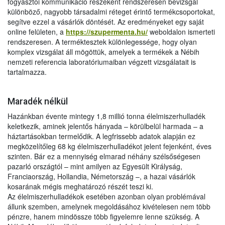
fogyasztói kommunikáció részeként rendszeresen bevizsgál
különböző, nagyobb társadalmi réteget érintő termékcsoportokat,
segítve ezzel a vásárlók döntését. Az eredményeket egy saját
online felületen, a
https://szupermenta.hu/
weboldalon ismerteti
rendszeresen. A terméktesztek különlegessége, hogy olyan
komplex vizsgálat áll mögöttük, amelyek a termékek a Nébih
nemzeti referencia laboratóriumaiban végzett vizsgálatait is
tartalmazza.
Maradék nélkül
Hazánkban évente mintegy 1,8 millió tonna élelmiszerhulladék
keletkezik, aminek jelentős hányada – körülbelül harmada – a
háztartásokban termelődik. A legfrissebb adatok alapján ez
megközelítőleg 68 kg élelmiszerhulladékot jelent fejenként, éves
szinten. Bár ez a mennyiség elmarad néhány szélsőségesen
pazarló országtól – mint amilyen az Egyesült Királyság,
Franciaország, Hollandia, Németország –, a hazai vásárlók
kosarának mégis meghatározó részét teszi ki.
Az élelmiszerhulladékok esetében azonban olyan problémával
állunk szemben, amelynek megoldásához kivételesen nem több
pénzre, hanem mindössze több figyelemre lenne szükség. A