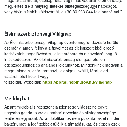
magatartást mutat, esetleg róka, vagy más vadállat tetemét találja
meg, értesítse a helyileg illetékes állategészségügyi hatóságot,
vagy hívja a Nébih zöldszámát, a +36 80 263 244 telefonszámot!”
Élelmiszerbiztonsági Világnap
Az Élelmiszerbiztonsági Világnap évente megrendezésre kerülő
esemény, amely felhívja a figyelmet az élelmiszerekből eredő
kockázatok megelőzésére, felismerésére és a kezelését segítő
intézkedésekre. Az élelmiszerbiztonság elengedhetetlen
egészségünkhöz és általános jólétünkhöz. Mindenkinek megvan a
maga feladata, akár termeszt, feldolgoz, szállít, tárol, elad,
vásárol, ételt készít vagy
felszolgál. Weboldal:
https://portal.nebih.gov.hu/vilagnap
Meddig hat
Az antimikrobiális rezisztencia jelensége világszerte egyre
nagyobb gondot okoz az emberi orvoslás és állategészségügy
területén egyaránt. Az antibiotikumok nem pusztítanak el minden
baktériumot, a legfittebbek túlélik a támadásukat, és éppen ezek