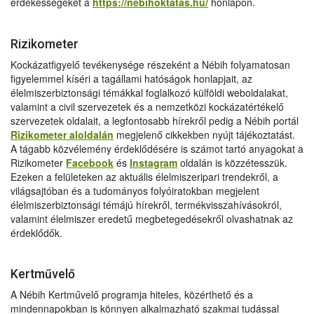
érdekességeket a
https://nebihoktatas.hu/
honlapon.
Rizikometer
Kockázatfigyelő tevékenysége részeként a Nébih folyamatosan
figyelemmel kíséri a tagállami hatóságok honlapjait, az
élelmiszerbiztonsági témákkal foglalkozó külföldi weboldalakat,
valamint a civil szervezetek és a nemzetközi kockázatértékelő
szervezetek oldalait, a legfontosabb hírekről pedig a Nébih portál
Rizikometer aloldalán
megjelenő cikkekben nyújt tájékoztatást.
A tágabb közvélemény érdeklődésére is számot tartó anyagokat a
Rizikometer
Facebook
és
Instagram
oldalán is közzétesszük.
Ezeken a felületeken az aktuális élelmiszeripari trendekről, a
világsajtóban és a tudományos folyóiratokban megjelent
élelmiszerbiztonsági témájú hírekről, termékvisszahívásokról,
valamint élelmiszer eredetű megbetegedésekről olvashatnak az
érdeklődők.
Kertművelő
A Nébih Kertművelő programja hiteles, közérthető és a
mindennapokban is könnyen alkalmazható szakmai tudással