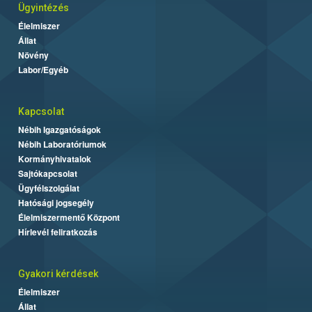
Ügyintézés
Élelmiszer
Állat
Növény
Labor/Egyéb
Kapcsolat
Nébih Igazgatóságok
Nébih Laboratóriumok
Kormányhivatalok
Sajtókapcsolat
Ügyfélszolgálat
Hatósági jogsegély
Élelmiszermentő Központ
Hírlevél feliratkozás
Gyakori kérdések
Élelmiszer
Állat