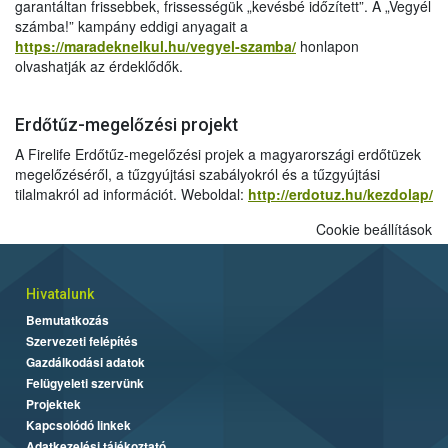
garantáltan frissebbek, frissességük „kevésbé időzített”. A „Vegyél
számba!” kampány eddigi anyagait a
https://maradeknelkul.hu/vegyel-szamba/
honlapon
olvashatják az érdeklődők.
Erdőtűz-megelőzési projekt
A Firelife Erdőtűz-megelőzési projek a magyarországi erdőtüzek
megelőzéséről, a tűzgyújtási szabályokról és a tűzgyújtási
tilalmakról ad információt. Weboldal:
http://erdotuz.hu/kezdolap/
Cookie beállítások
Hivatalunk
Bemutatkozás
Szervezeti felépítés
Gazdálkodási adatok
Felügyeleti szervünk
Projektek
Kapcsolódó linkek
Adatkezelési tájékoztató