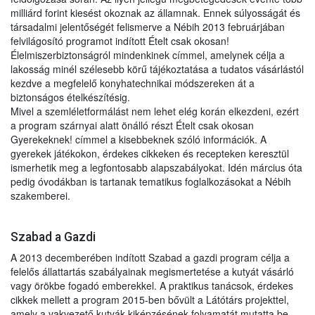
milliárd forint kiesést okoznak az államnak. Ennek súlyosságát és
társadalmi jelentőségét felismerve a Nébih 2013 februárjában
felvilágosító programot indított Ételt csak okosan!
Élelmiszerbiztonságról mindenkinek címmel, amelynek célja a
lakosság minél szélesebb körű tájékoztatása a tudatos vásárlástól
kezdve a megfelelő konyhatechnikai módszereken át a
biztonságos ételkészítésig.
Mivel a szemléletformálást nem lehet elég korán elkezdeni, ezért
a program szárnyai alatt önálló részt Ételt csak okosan
Gyerekeknek! címmel a kisebbeknek szóló információk. A
gyerekek játékokon, érdekes cikkeken és recepteken keresztül
ismerhetik meg a legfontosabb alapszabályokat. Idén március óta
pedig óvodákban is tartanak tematikus foglalkozásokat a Nébih
szakemberei.
Szabad a Gazdi
A 2013 decemberében indított Szabad a gazdi program célja a
felelős állattartás szabályainak megismertetése a kutyát vásárló
vagy örökbe fogadó emberekkel. A praktikus tanácsok, érdekes
cikkek mellett a program 2015-ben bővült a Látótárs projekttel,
amely a vakvezető kutyák kiképzésének folyamatát mutatta be