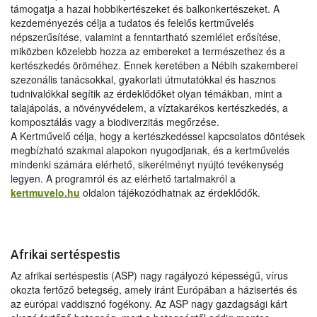
támogatja a hazai hobbikertészeket és balkonkertészeket. A
kezdeményezés célja a tudatos és felelős kertművelés
népszerűsítése, valamint a fenntartható szemlélet erősítése,
miközben közelebb hozza az embereket a természethez és a
kertészkedés öröméhez. Ennek keretében a Nébih szakemberei
szezonális tanácsokkal, gyakorlati útmutatókkal és hasznos
tudnivalókkal segítik az érdeklődőket olyan témákban, mint a
talajápolás, a növényvédelem, a víztakarékos kertészkedés, a
komposztálás vagy a biodiverzitás megőrzése.
A Kertművelő célja, hogy a kertészkedéssel kapcsolatos döntések
megbízható szakmai alapokon nyugodjanak, és a kertművelés
mindenki számára elérhető, sikerélményt nyújtó tevékenység
legyen. A programról és az elérhető tartalmakról a
kertmuvelo.hu
oldalon tájékozódhatnak az érdeklődők.
Afrikai sertéspestis
Az afrikai sertéspestis (ASP) nagy ragályozó képességű, vírus
okozta fertőző betegség, amely iránt Európában a házisertés és
az európai vaddisznó fogékony. Az ASP nagy gazdagsági kárt