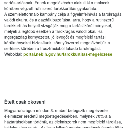
sertéstartóknak. Ennek megelőzésére alakult ki a malacok
körében végzett rutinszerű farokkurtítás gyakorlata.
A szemléletformáló kampány célja a figyelmfelhívás a farokrágás
valódi okaira, és a gazdák buzdítása, arra, hogy a rutinszerű
farokkurtítás helyett vizsgálják meg a tartási körülményeket,
melyek a legtöbb esetben a farokrágás valódi okai. Ha
ingergazdag környezetet, jó levegőt és megfelelő tartási
körülményeket biztosítunk, könnyűszerrel megelőzhetjük a
sertések körében a frusztrációból fakadó farokrágást.
Weboldal:
portal.nebih.gov.hu/farokkurtitas-megelozese
Ételt csak okosan!
Magyarországon minden 3. ember betegszik meg évente
élelmiszer eredetű megbetegedésekben, melynek 70%-a a
háztartásokban történik, az élelmiszerek nem megfelelő tárolása,
feldolgozása során. Az ilyen jellegű megbetegedések évente több