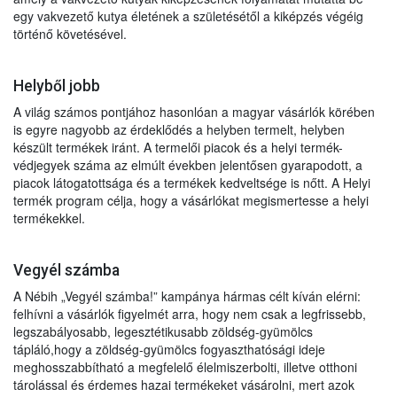
egy vakvezető kutya életének a születésétől a kiképzés végéig
történő követésével.
Helyből jobb
A világ számos pontjához hasonlóan a magyar vásárlók körében
is egyre nagyobb az érdeklődés a helyben termelt, helyben
készült termékek iránt. A termelői piacok és a helyi termék-
védjegyek száma az elmúlt években jelentősen gyarapodott, a
piacok látogatottsága és a termékek kedveltsége is nőtt. A Helyi
termék program célja, hogy a vásárlókat megismertesse a helyi
termékekkel.
Vegyél számba
A Nébih „Vegyél számba!” kampánya hármas célt kíván elérni:
felhívni a vásárlók figyelmét arra, hogy nem csak a legfrissebb,
legszabályosabb, legesztétikusabb zöldség-gyümölcs
tápláló,hogy a zöldség-gyümölcs fogyaszthatósági ideje
meghosszabbítható a megfelelő élelmiszerbolti, illetve otthoni
tárolással és érdemes hazai termékeket vásárolni, mert azok