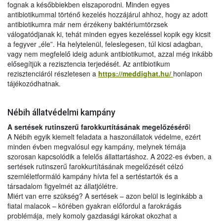
fognak a későbbiekben elszaporodni. Minden egyes
antibiotikummal történő kezelés hozzájárul ahhoz, hogy az adott
antibiotikumra már nem érzékeny baktériumtörzsek
válogatódjanak ki, tehát minden egyes kezeléssel kopik egy kicsit
a fegyver „éle”. Ha helytelenül, feleslegesen, túl kicsi adagban,
vagy nem megfelelő ideig adunk antibiotikumot, azzal még inkább
elősegítjük a rezisztencia terjedését. Az antibiotikum
rezisztenciáról részletesen a
https://meddighat.hu/
honlapon
tájékozódhatnak.
Nébih állatvédelmi kampány
A sertések rutinszerű farokkurtításának megelőzésérő
l
A Nébih egyik kiemelt feladata a haszonállatok védelme, ezért
minden évben megvalósul egy kampány, melynek témája
szorosan kapcsolódik a felelős állattartáshoz. A 2022-es évben, a
sertések rutinszerű farokkurtításának megelőzését célzó
szemléletformáló kampány hívta fel a sertéstartók és a
társadalom figyelmét az állatjólétre.
Miért van erre szükség? A sertések – azon belül is leginkább a
fiatal malacok – körében gyakran előfordul a farokrágás
problémája, mely komoly gazdasági károkat okozhat a