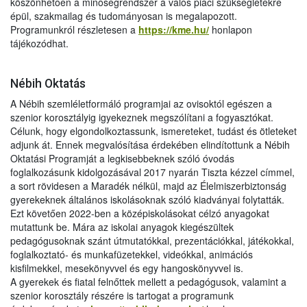
köszönhetően a minőségrendszer a valós piaci szükségletekre
épül, szakmailag és tudományosan is megalapozott.
Programunkról részletesen a
https://kme.hu/
honlapon
tájékozódhat.
Nébih Oktatás
A Nébih szemléletformáló programjai az ovisoktól egészen a
szenior korosztályig igyekeznek megszólítani a fogyasztókat.
Célunk, hogy elgondolkoztassunk, ismereteket, tudást és ötleteket
adjunk át. Ennek megvalósítása érdekében elindítottunk a Nébih
Oktatási Programját a legkisebbeknek szóló óvodás
foglalkozásunk kidolgozásával 2017 nyarán Tiszta kézzel címmel,
a sort rövidesen a Maradék nélkül, majd az Élelmiszerbiztonság
gyerekeknek általános iskolásoknak szóló kiadványai folytatták.
Ezt követően 2022-ben a középiskolásokat célzó anyagokat
mutattunk be. Mára az iskolai anyagok kiegészültek
pedagógusoknak szánt útmutatókkal, prezentációkkal, játékokkal,
foglalkoztató- és munkafüzetekkel, videókkal, animációs
kisfilmekkel, mesekönyvvel és egy hangoskönyvvel is.
A gyerekek és fiatal felnőttek mellett a pedagógusok, valamint a
szenior korosztály részére is tartogat a programunk