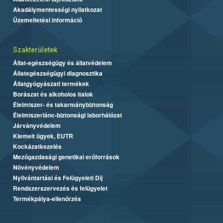
Akadálymentességi nyilatkozat
Üzemeltetési információ
Szakterületek
Állat-egészségügy és állatvédelem
Állategészségügyi diagnosztika
Állatgyógyászati termékek
Borászat és alkoholos italok
Élelmiszer- és takarmánybiztonság
Élelmiszerlánc-biztonsági laborhálózat
Járványvédelem
Kiemelt ügyek, EUTR
Kockázatkezelés
Mezőgazdasági genetikai erőforrások
Növényvédelem
Nyilvántartási és Felügyeleti Díj
Rendszerszervezés és felügyelet
Termékpálya-ellenőrzés