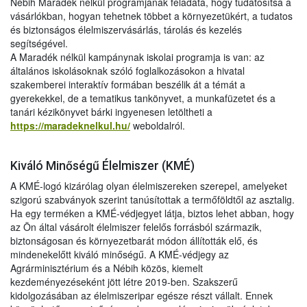
Nébih Maradék nélkül programjának feladata, hogy tudatosítsa a
vásárlókban, hogyan tehetnek többet a környezetükért, a tudatos
és biztonságos élelmiszervásárlás, tárolás és kezelés
segítségével.
A Maradék nélkül kampánynak iskolai programja is van: az
általános iskolásoknak szóló foglalkozásokon a hivatal
szakemberei interaktív formában beszélik át a témát a
gyerekekkel, de a tematikus tankönyvet, a munkafüzetet és a
tanári kézikönyvet bárki ingyenesen letöltheti a
https://maradeknelkul.hu/
weboldalról.
Kiváló Minőségű Élelmiszer (KMÉ)
A KMÉ-logó kizárólag olyan élelmiszereken szerepel, amelyeket
szigorú szabványok szerint tanúsítottak a termőföldtől az asztalig.
Ha egy terméken a KMÉ-védjegyet látja, biztos lehet abban, hogy
az Ön által vásárolt élelmiszer felelős forrásból származik,
biztonságosan és környezetbarát módon állították elő, és
mindenekelőtt kiváló minőségű. A KMÉ-védjegy az
Agrárminisztérium és a Nébih közös, kiemelt
kezdeményezéseként jött létre 2019-ben. Szakszerű
kidolgozásában az élelmiszeripar egésze részt vállalt. Ennek