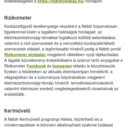
érdekességeket a
https://nebihoktatas.hu/
honlapon.
Rizikometer
Kockázatfigyelő tevékenysége részeként a Nébih folyamatosan
figyelemmel kíséri a tagállami hatóságok honlapjait, az
élelmiszerbiztonsági témákkal foglalkozó külföldi weboldalakat,
valamint a civil szervezetek és a nemzetközi kockázatértékelő
szervezetek oldalait, a legfontosabb hírekről pedig a Nébih portál
Rizikometer aloldalán
megjelenő cikkekben nyújt tájékoztatást.
A tágabb közvélemény érdeklődésére is számot tartó anyagokat a
Rizikometer
Facebook
és
Instagram
oldalán is közzétesszük.
Ezeken a felületeken az aktuális élelmiszeripari trendekről, a
világsajtóban és a tudományos folyóiratokban megjelent
élelmiszerbiztonsági témájú hírekről, termékvisszahívásokról,
valamint élelmiszer eredetű megbetegedésekről olvashatnak az
érdeklődők.
Kertművelő
A Nébih Kertművelő programja hiteles, közérthető és a
mindennapokban is könnyen alkalmazható szakmai tudással