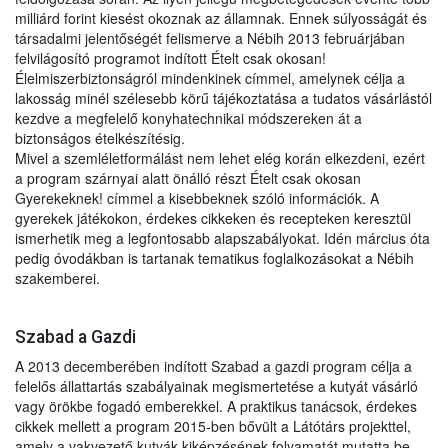
milliárd forint kiesést okoznak az államnak. Ennek súlyosságát és
társadalmi jelentőségét felismerve a Nébih 2013 februárjában
felvilágosító programot indított Ételt csak okosan!
Élelmiszerbiztonságról mindenkinek címmel, amelynek célja a
lakosság minél szélesebb körű tájékoztatása a tudatos vásárlástól
kezdve a megfelelő konyhatechnikai módszereken át a
biztonságos ételkészítésig.
Mivel a szemléletformálást nem lehet elég korán elkezdeni, ezért
a program szárnyai alatt önálló részt Ételt csak okosan
Gyerekeknek! címmel a kisebbeknek szóló információk. A
gyerekek játékokon, érdekes cikkeken és recepteken keresztül
ismerhetik meg a legfontosabb alapszabályokat. Idén március óta
pedig óvodákban is tartanak tematikus foglalkozásokat a Nébih
szakemberei.
Szabad a Gazdi
A 2013 decemberében indított Szabad a gazdi program célja a
felelős állattartás szabályainak megismertetése a kutyát vásárló
vagy örökbe fogadó emberekkel. A praktikus tanácsok, érdekes
cikkek mellett a program 2015-ben bővült a Látótárs projekttel,
amely a vakvezető kutyák kiképzésének folyamatát mutatta be