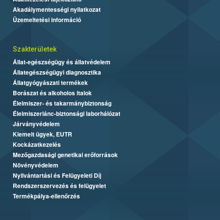
Akadálymentességi nyilatkozat
Üzemeltetési információ
Szakterületek
Állat-egészségügy és állatvédelem
Állategészségügyi diagnosztika
Állatgyógyászati termékek
Borászat és alkoholos italok
Élelmiszer- és takarmánybiztonság
Élelmiszerlánc-biztonsági laborhálózat
Járványvédelem
Kiemelt ügyek, EUTR
Kockázatkezelés
Mezőgazdasági genetikai erőforrások
Növényvédelem
Nyilvántartási és Felügyeleti Díj
Rendszerszervezés és felügyelet
Termékpálya-ellenőrzés