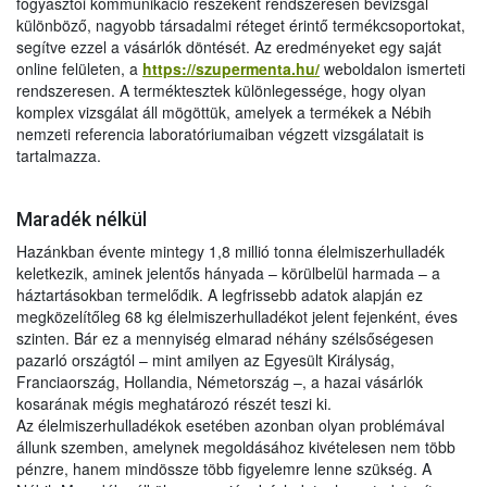
fogyasztói kommunikáció részeként rendszeresen bevizsgál
különböző, nagyobb társadalmi réteget érintő termékcsoportokat,
segítve ezzel a vásárlók döntését. Az eredményeket egy saját
online felületen, a
https://szupermenta.hu/
weboldalon ismerteti
rendszeresen. A terméktesztek különlegessége, hogy olyan
komplex vizsgálat áll mögöttük, amelyek a termékek a Nébih
nemzeti referencia laboratóriumaiban végzett vizsgálatait is
tartalmazza.
Maradék nélkül
Hazánkban évente mintegy 1,8 millió tonna élelmiszerhulladék
keletkezik, aminek jelentős hányada – körülbelül harmada – a
háztartásokban termelődik. A legfrissebb adatok alapján ez
megközelítőleg 68 kg élelmiszerhulladékot jelent fejenként, éves
szinten. Bár ez a mennyiség elmarad néhány szélsőségesen
pazarló országtól – mint amilyen az Egyesült Királyság,
Franciaország, Hollandia, Németország –, a hazai vásárlók
kosarának mégis meghatározó részét teszi ki.
Az élelmiszerhulladékok esetében azonban olyan problémával
állunk szemben, amelynek megoldásához kivételesen nem több
pénzre, hanem mindössze több figyelemre lenne szükség. A