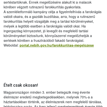
sertéstartóknak. Ennek megelőzésére alakult ki a malacok
körében végzett rutinszerű farokkurtítás gyakorlata.
A szemléletformáló kampány célja a figyelmfelhívás a farokrágás
valódi okaira, és a gazdák buzdítása, arra, hogy a rutinszerű
farokkurtítás helyett vizsgálják meg a tartási körülményeket,
melyek a legtöbb esetben a farokrágás valódi okai. Ha
ingergazdag környezetet, jó levegőt és megfelelő tartási
körülményeket biztosítunk, könnyűszerrel megelőzhetjük a
sertések körében a frusztrációból fakadó farokrágást.
Weboldal:
portal.nebih.gov.hu/farokkurtitas-megelozese
Ételt csak okosan!
Magyarországon minden 3. ember betegszik meg évente
élelmiszer eredetű megbetegedésekben, melynek 70%-a a
háztartásokban történik, az élelmiszerek nem megfelelő tárolása,
feldolgozása során. Az ilyen jellegű megbetegedések évente több