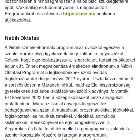
köszönhetően a minőségrendszer a valós piaci szükségletekre
épül, szakmailag és tudományosan is megalapozott.
Programunkról részletesen a
https://kme.hu/
honlapon
tájékozódhat.
Nébih Oktatás
A Nébih szemléletformáló programjai az ovisoktól egészen a
szenior korosztályig igyekeznek megszólítani a fogyasztókat.
Célunk, hogy elgondolkoztassunk, ismereteket, tudást és ötleteket
adjunk át. Ennek megvalósítása érdekében elindítottunk a Nébih
Oktatási Programját a legkisebbeknek szóló óvodás
foglalkozásunk kidolgozásával 2017 nyarán Tiszta kézzel címmel,
a sort rövidesen a Maradék nélkül, majd az Élelmiszerbiztonság
gyerekeknek általános iskolásoknak szóló kiadványai folytatták.
Ezt követően 2022-ben a középiskolásokat célzó anyagokat
mutattunk be. Mára az iskolai anyagok kiegészültek
pedagógusoknak szánt útmutatókkal, prezentációkkal, játékokkal,
foglalkoztató- és munkafüzetekkel, videókkal, animációs
kisfilmekkel, mesekönyvvel és egy hangoskönyvvel is.
A gyerekek és fiatal felnőttek mellett a pedagógusok, valamint a
szenior korosztály részére is tartogat a programunk