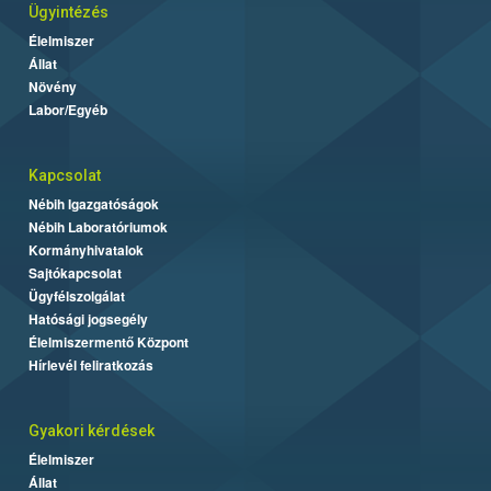
Ügyintézés
Élelmiszer
Állat
Növény
Labor/Egyéb
Kapcsolat
Nébih Igazgatóságok
Nébih Laboratóriumok
Kormányhivatalok
Sajtókapcsolat
Ügyfélszolgálat
Hatósági jogsegély
Élelmiszermentő Központ
Hírlevél feliratkozás
Gyakori kérdések
Élelmiszer
Állat