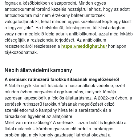
fognak a későbbiekben elszaporodni. Minden egyes
antibiotikummal történő kezelés hozzájárul ahhoz, hogy az adott
antibiotikumra már nem érzékeny baktériumtörzsek
válogatódjanak ki, tehát minden egyes kezeléssel kopik egy kicsit
a fegyver „éle”. Ha helytelenül, feleslegesen, túl kicsi adagban,
vagy nem megfelelő ideig adunk antibiotikumot, azzal még inkább
elősegítjük a rezisztencia terjedését. Az antibiotikum
rezisztenciáról részletesen a
https://meddighat.hu/
honlapon
tájékozódhatnak.
Nébih állatvédelmi kampány
A sertések rutinszerű farokkurtításának megelőzésérő
l
A Nébih egyik kiemelt feladata a haszonállatok védelme, ezért
minden évben megvalósul egy kampány, melynek témája
szorosan kapcsolódik a felelős állattartáshoz. A 2022-es évben, a
sertések rutinszerű farokkurtításának megelőzését célzó
szemléletformáló kampány hívta fel a sertéstartók és a
társadalom figyelmét az állatjólétre.
Miért van erre szükség? A sertések – azon belül is leginkább a
fiatal malacok – körében gyakran előfordul a farokrágás
problémája, mely komoly gazdasági károkat okozhat a