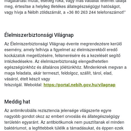
magatartást mutat, esetleg róka, vagy más vadállat tetemét találja
meg, értesítse a helyileg illetékes állategészségügyi hatóságot,
vagy hívja a Nébih zöldszámát, a +36 80 263 244 telefonszámot!”
Élelmiszerbiztonsági Világnap
Az Élelmiszerbiztonsági Világnap évente megrendezésre kerülő
esemény, amely felhívja a figyelmet az élelmiszerekből eredő
kockázatok megelőzésére, felismerésére és a kezelését segítő
intézkedésekre. Az élelmiszerbiztonság elengedhetetlen
egészségünkhöz és általános jólétünkhöz. Mindenkinek megvan a
maga feladata, akár termeszt, feldolgoz, szállít, tárol, elad,
vásárol, ételt készít vagy
felszolgál. Weboldal:
https://portal.nebih.gov.hu/vilagnap
Meddig hat
Az antimikrobiális rezisztencia jelensége világszerte egyre
nagyobb gondot okoz az emberi orvoslás és állategészségügy
területén egyaránt. Az antibiotikumok nem pusztítanak el minden
baktériumot, a legfittebbek túlélik a támadásukat, és éppen ezek