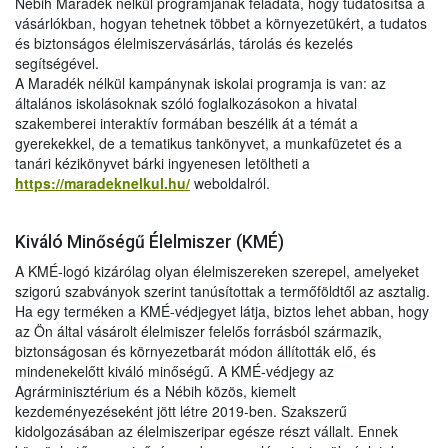
Nébih Maradék nélkül programjának feladata, hogy tudatosítsa a
vásárlókban, hogyan tehetnek többet a környezetükért, a tudatos
és biztonságos élelmiszervásárlás, tárolás és kezelés
segítségével.
A Maradék nélkül kampánynak iskolai programja is van: az
általános iskolásoknak szóló foglalkozásokon a hivatal
szakemberei interaktív formában beszélik át a témát a
gyerekekkel, de a tematikus tankönyvet, a munkafüzetet és a
tanári kézikönyvet bárki ingyenesen letöltheti a
https://maradeknelkul.hu/
weboldalról.
Kiváló Minőségű Élelmiszer (KMÉ)
A KMÉ-logó kizárólag olyan élelmiszereken szerepel, amelyeket
szigorú szabványok szerint tanúsítottak a termőföldtől az asztalig.
Ha egy terméken a KMÉ-védjegyet látja, biztos lehet abban, hogy
az Ön által vásárolt élelmiszer felelős forrásból származik,
biztonságosan és környezetbarát módon állították elő, és
mindenekelőtt kiváló minőségű. A KMÉ-védjegy az
Agrárminisztérium és a Nébih közös, kiemelt
kezdeményezéseként jött létre 2019-ben. Szakszerű
kidolgozásában az élelmiszeripar egésze részt vállalt. Ennek