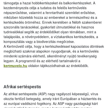
támogatja a hazai hobbikertészeket és balkonkertészeket. A
kezdeményezés célja a tudatos és felelős kertművelés
népszerűsítése, valamint a fenntartható szemlélet erősítése,
miközben közelebb hozza az embereket a természethez és a
kertészkedés öröméhez. Ennek keretében a Nébih szakemberei
szezonális tanácsokkal, gyakorlati útmutatókkal és hasznos
tudnivalókkal segítik az érdeklődőket olyan témákban, mint a
talajápolás, a növényvédelem, a víztakarékos kertészkedés, a
komposztálás vagy a biodiverzitás megőrzése.
A Kertművelő célja, hogy a kertészkedéssel kapcsolatos döntések
megbízható szakmai alapokon nyugodjanak, és a kertművelés
mindenki számára elérhető, sikerélményt nyújtó tevékenység
legyen. A programról és az elérhető tartalmakról a
kertmuvelo.hu
oldalon tájékozódhatnak az érdeklődők.
Afrikai sertéspestis
Az afrikai sertéspestis (ASP) nagy ragályozó képességű, vírus
okozta fertőző betegség, amely iránt Európában a házisertés és
az európai vaddisznó fogékony. Az ASP nagy gazdagsági kárt