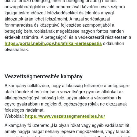
okozó fertőző betegség, mert a betegségtől addig mentes
országokba/régiókba való behurcolását követően csak szigorú
igazgatási/rendészeti intézkedésekkel és jelentős anyagi
áldozatok árán lehet felszámolni. A hazai sertéságazat
fennmaradása és középtávú fejlesztése szempontjából a
betegség behurcolásának megelőzése nagyon fontos minden
érdekelt számára. A betegségről és a védekezésről részletesen a
https://portal.nebih.gov.hu/afrikai-sertespestis
oldalunkon
olvashatnak.
Veszettségmentesítés kampány
A kampány célkitűzése, hogy a lakosság felismerje a betegségre
utaló tüneteket és jelentse a veszettségre gyanús állatokat az
állategészségügyi hatóság felé, ugyanakkor a városokban is
egyre gyakrabban megjelenő, egészséges rókák ne okozzanak
felesleges riadalmat.
Weboldal:
https://www.veszettsegmentesites.hu/
A kampány fő üzenete: „Ha olyan rókát vagy egyéb vadállatot lát,
amely hagyja magát néhány lépésre megközelíteni, vagy támadó