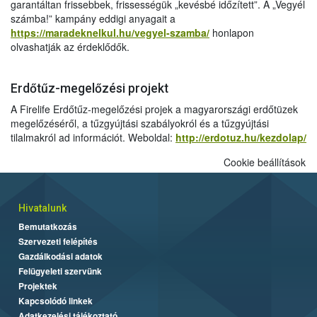
garantáltan frissebbek, frissességük „kevésbé időzített”. A „Vegyél
számba!” kampány eddigi anyagait a
https://maradeknelkul.hu/vegyel-szamba/
honlapon
olvashatják az érdeklődők.
Erdőtűz-megelőzési projekt
A Firelife Erdőtűz-megelőzési projek a magyarországi erdőtüzek
megelőzéséről, a tűzgyújtási szabályokról és a tűzgyújtási
tilalmakról ad információt. Weboldal:
http://erdotuz.hu/kezdolap/
Cookie beállítások
Hivatalunk
Bemutatkozás
Szervezeti felépítés
Gazdálkodási adatok
Felügyeleti szervünk
Projektek
Kapcsolódó linkek
Adatkezelési tájékoztató