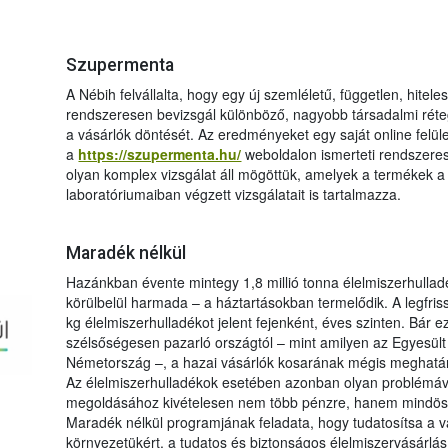
Szupermenta
A Nébih felvállalta, hogy egy új szemléletű, független, hite
rendszeresen bevizsgál különböző, nagyobb társadalmi réteg
a vásárlók döntését. Az eredményeket egy saját online felül
a
https://szupermenta.hu/
weboldalon ismerteti rendszere
olyan komplex vizsgálat áll mögöttük, amelyek a termékek a
laboratóriumaiban végzett vizsgálatait is tartalmazza.
Maradék nélkül
Hazánkban évente mintegy 1,8 millió tonna élelmiszerhullad
körülbelül harmada – a háztartásokban termelődik. A legfri
kg élelmiszerhulladékot jelent fejenként, éves szinten. Bá
szélsőségesen pazarló országtól – mint amilyen az Egyesült 
Németország –, a hazai vásárlók kosarának mégis meghatáro
Az élelmiszerhulladékok esetében azonban olyan problémá
megoldásához kivételesen nem több pénzre, hanem mindöss
Maradék nélkül programjának feladata, hogy tudatosítsa a 
környezetükért, a tudatos és biztonságos élelmiszervásárlás,