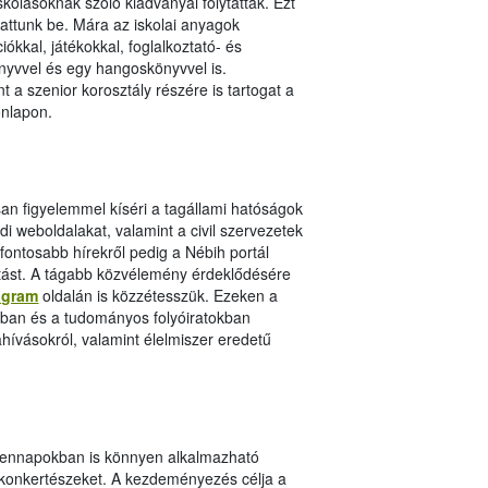
kolásoknak szóló kiadványai folytatták. Ezt
ttunk be. Mára az iskolai anyagok
kkal, játékokkal, foglalkoztató- és
nyvvel és egy hangoskönyvvel is.
t a szenior korosztály részére is tartogat a
nlapon.
an figyelemmel kíséri a tagállami hatóságok
ldi weboldalakat, valamint a civil szervezetek
fontosabb hírekről pedig a Nébih portál
tást. A tágabb közvélemény érdeklődésére
agram
oldalán is közzétesszük. Ezeken a
jtóban és a tudományos folyóiratokban
ahívásokról, valamint élelmiszer eredetű
ndennapokban is könnyen alkalmazható
lkonkertészeket. A kezdeményezés célja a