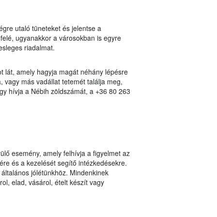
gre utaló tüneteket és jelentse a
 felé, ugyanakkor a városokban is egyre
sleges riadalmat.
ot lát, amely hagyja magát néhány lépésre
, vagy más vadállat tetemét találja meg,
vagy hívja a Nébih zöldszámát, a +36 80 263
lő esemény, amely felhívja a figyelmet az
re és a kezelését segítő intézkedésekre.
általános jólétünkhöz. Mindenkinek
ol, elad, vásárol, ételt készít vagy