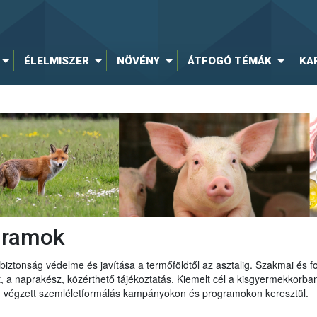
ÉLELMISZER
NÖVÉNY
ÁTFOGÓ TÉMÁK
KA
gramok
iztonság védelme és javítása a termőföldtől az asztalig. Szakmai és f
 a naprakész, közérthető tájékoztatás. Kiemelt cél a kisgyermekkorba
ten végzett szemléletformálás kampányokon és programokon keresztül.