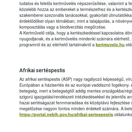
tudatos és felelős kertművelés népszerűsítése, valamint a f
közelebb hozza az embereket a természethez és a kertész
szakemberei szezonális tanácsokkal, gyakorlati útmutatókkal
érdeklődőket olyan témákban, mint a talajápolás, a növényv
komposztálás vagy a biodiverzitás megőrzése.
A Kertművelő célja, hogy a kertészkedéssel kapcsolatos d
nyugodjanak, és a kertművelés mindenki számára elérhető, 
programról és az elérhető tartalmakról a
kertmuvelo.hu
old
Afrikai sertéspestis
Az afrikai sertéspestis (ASP) nagy ragályozó képességű, vír
Európában a házisertés és az európai vaddisznó fogékony. 
betegség, mert a betegségtől addig mentes országokba/rég
szigorú igazgatási/rendészeti intézkedésekkel és jelentős an
hazai sertéságazat fennmaradása és középtávú fejlesztése
megelőzése nagyon fontos minden érdekelt számára. A bete
https://portal.nebih.gov.hu/afrikai-sertespestis
oldalunko