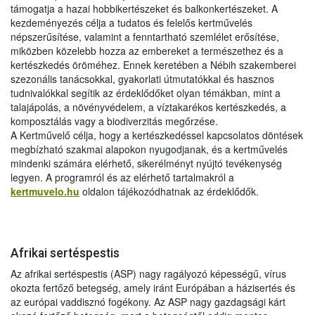
támogatja a hazai hobbikertészeket és balkonkertészeket. A
kezdeményezés célja a tudatos és felelős kertművelés
népszerűsítése, valamint a fenntartható szemlélet erősítése,
miközben közelebb hozza az embereket a természethez és a
kertészkedés öröméhez. Ennek keretében a Nébih szakemberei
szezonális tanácsokkal, gyakorlati útmutatókkal és hasznos
tudnivalókkal segítik az érdeklődőket olyan témákban, mint a
talajápolás, a növényvédelem, a víztakarékos kertészkedés, a
komposztálás vagy a biodiverzitás megőrzése.
A Kertművelő célja, hogy a kertészkedéssel kapcsolatos döntések
megbízható szakmai alapokon nyugodjanak, és a kertművelés
mindenki számára elérhető, sikerélményt nyújtó tevékenység
legyen. A programról és az elérhető tartalmakról a
kertmuvelo.hu
oldalon tájékozódhatnak az érdeklődők.
Afrikai sertéspestis
Az afrikai sertéspestis (ASP) nagy ragályozó képességű, vírus
okozta fertőző betegség, amely iránt Európában a házisertés és
az európai vaddisznó fogékony. Az ASP nagy gazdagsági kárt