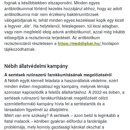
fognak a későbbiekben elszaporodni. Minden egyes
antibiotikummal történő kezelés hozzájárul ahhoz, hogy az adott
antibiotikumra már nem érzékeny baktériumtörzsek
válogatódjanak ki, tehát minden egyes kezeléssel kopik egy kicsit
a fegyver „éle”. Ha helytelenül, feleslegesen, túl kicsi adagban,
vagy nem megfelelő ideig adunk antibiotikumot, azzal még inkább
elősegítjük a rezisztencia terjedését. Az antibiotikum
rezisztenciáról részletesen a
https://meddighat.hu/
honlapon
tájékozódhatnak.
Nébih állatvédelmi kampány
A sertések rutinszerű farokkurtításának megelőzésérő
l
A Nébih egyik kiemelt feladata a haszonállatok védelme, ezért
minden évben megvalósul egy kampány, melynek témája
szorosan kapcsolódik a felelős állattartáshoz. A 2022-es évben, a
sertések rutinszerű farokkurtításának megelőzését célzó
szemléletformáló kampány hívta fel a sertéstartók és a
társadalom figyelmét az állatjólétre.
Miért van erre szükség? A sertések – azon belül is leginkább a
fiatal malacok – körében gyakran előfordul a farokrágás
problémája, mely komoly gazdasági károkat okozhat a