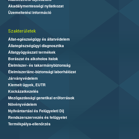
Akadálymentességi nyilatkozat
Üzemeltetési információ
Szakterületek
Állat-egészségügy és állatvédelem
Állategészségügyi diagnosztika
Állatgyógyászati termékek
Borászat és alkoholos italok
Élelmiszer- és takarmánybiztonság
Élelmiszerlánc-biztonsági laborhálózat
Járványvédelem
Kiemelt ügyek, EUTR
Kockázatkezelés
Mezőgazdasági genetikai erőforrások
Növényvédelem
Nyilvántartási és Felügyeleti Díj
Rendszerszervezés és felügyelet
Termékpálya-ellenőrzés