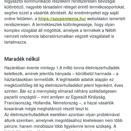
fogyasztói kommunikáció részeként rendszeresen bevizsgál
különböző, nagyobb társadalmi réteget érintő termékcsoportokat,
segítve ezzel a vásárlók döntését. Az eredményeket egy saját
online felületen, a
https://szupermenta.hu/
weboldalon ismerteti
rendszeresen. A terméktesztek különlegessége, hogy olyan
komplex vizsgálat áll mögöttük, amelyek a termékek a Nébih
nemzeti referencia laboratóriumaiban végzett vizsgálatait is
tartalmazza.
Maradék nélkül
Hazánkban évente mintegy 1,8 millió tonna élelmiszerhulladék
keletkezik, aminek jelentős hányada – körülbelül harmada – a
háztartásokban termelődik. A legfrissebb adatok alapján ez
megközelítőleg 68 kg élelmiszerhulladékot jelent fejenként, éves
szinten. Bár ez a mennyiség elmarad néhány szélsőségesen
pazarló országtól – mint amilyen az Egyesült Királyság,
Franciaország, Hollandia, Németország –, a hazai vásárlók
kosarának mégis meghatározó részét teszi ki.
Az élelmiszerhulladékok esetében azonban olyan problémával
állunk szemben, amelynek megoldásához kivételesen nem több
pénzre, hanem mindössze több figyelemre lenne szükség. A