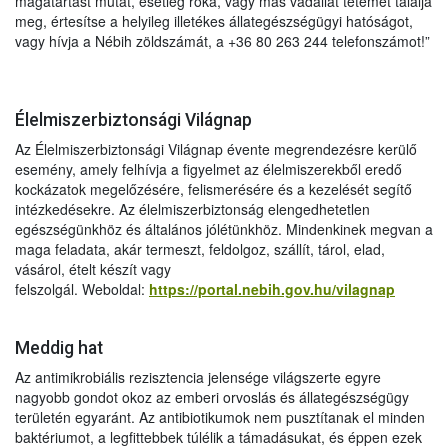
magatartást mutat, esetleg róka, vagy más vadállat tetemét találja
meg, értesítse a helyileg illetékes állategészségügyi hatóságot,
vagy hívja a Nébih zöldszámát, a +36 80 263 244 telefonszámot!”
Élelmiszerbiztonsági Világnap
Az Élelmiszerbiztonsági Világnap évente megrendezésre kerülő
esemény, amely felhívja a figyelmet az élelmiszerekből eredő
kockázatok megelőzésére, felismerésére és a kezelését segítő
intézkedésekre. Az élelmiszerbiztonság elengedhetetlen
egészségünkhöz és általános jólétünkhöz. Mindenkinek megvan a
maga feladata, akár termeszt, feldolgoz, szállít, tárol, elad,
vásárol, ételt készít vagy
felszolgál. Weboldal:
https://portal.nebih.gov.hu/vilagnap
Meddig hat
Az antimikrobiális rezisztencia jelensége világszerte egyre
nagyobb gondot okoz az emberi orvoslás és állategészségügy
területén egyaránt. Az antibiotikumok nem pusztítanak el minden
baktériumot, a legfittebbek túlélik a támadásukat, és éppen ezek