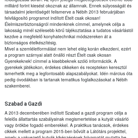
milliárd forint kiesést okoznak az államnak. Ennek súlyosságát és
társadalmi jelentőségét felismerve a Nébih 2013 februárjában
felvilágosító programot indított Ételt csak okosan!
Élelmiszerbiztonságról mindenkinek címmel, amelynek célja a
lakosság minél szélesebb körű tájékoztatása a tudatos vásárlástól
kezdve a megfelelő konyhatechnikai módszereken át a
biztonságos ételkészítésig.
Mivel a szemléletformálást nem lehet elég korán elkezdeni, ezért
a program szárnyai alatt önálló részt Ételt csak okosan
Gyerekeknek! címmel a kisebbeknek szóló információk. A
gyerekek játékokon, érdekes cikkeken és recepteken keresztül
ismerhetik meg a legfontosabb alapszabályokat. Idén március óta
pedig óvodákban is tartanak tematikus foglalkozásokat a Nébih
szakemberei.
Szabad a Gazdi
A 2013 decemberében indított Szabad a gazdi program célja a
felelős állattartás szabályainak megismertetése a kutyát vásárló
vagy örökbe fogadó emberekkel. A praktikus tanácsok, érdekes
cikkek mellett a program 2015-ben bővült a Látótárs projekttel,
amely a vakvezető kutyák kiképzésének folyamatát mutatta be