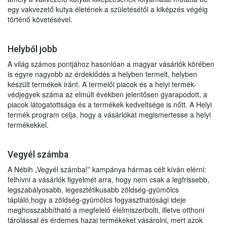
egy vakvezető kutya életének a születésétől a kiképzés végéig
történő követésével.
Helyből jobb
A világ számos pontjához hasonlóan a magyar vásárlók körében
is egyre nagyobb az érdeklődés a helyben termelt, helyben
készült termékek iránt. A termelői piacok és a helyi termék-
védjegyek száma az elmúlt években jelentősen gyarapodott, a
piacok látogatottsága és a termékek kedveltsége is nőtt. A Helyi
termék program célja, hogy a vásárlókat megismertesse a helyi
termékekkel.
Vegyél számba
A Nébih „Vegyél számba!” kampánya hármas célt kíván elérni:
felhívni a vásárlók figyelmét arra, hogy nem csak a legfrissebb,
legszabályosabb, legesztétikusabb zöldség-gyümölcs
tápláló,hogy a zöldség-gyümölcs fogyaszthatósági ideje
meghosszabbítható a megfelelő élelmiszerbolti, illetve otthoni
tárolással és érdemes hazai termékeket vásárolni, mert azok