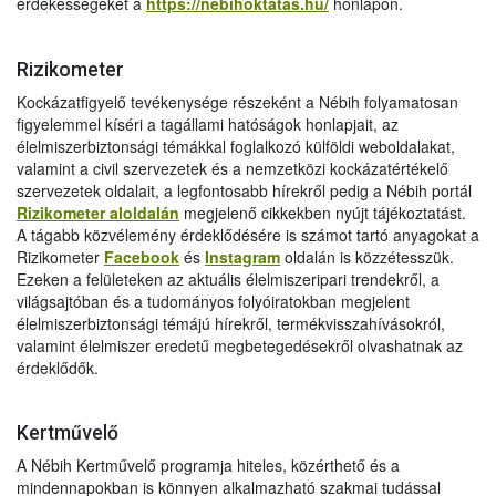
érdekességeket a
https://nebihoktatas.hu/
honlapon.
Rizikometer
Kockázatfigyelő tevékenysége részeként a Nébih folyamatosan
figyelemmel kíséri a tagállami hatóságok honlapjait, az
élelmiszerbiztonsági témákkal foglalkozó külföldi weboldalakat,
valamint a civil szervezetek és a nemzetközi kockázatértékelő
szervezetek oldalait, a legfontosabb hírekről pedig a Nébih portál
Rizikometer aloldalán
megjelenő cikkekben nyújt tájékoztatást.
A tágabb közvélemény érdeklődésére is számot tartó anyagokat a
Rizikometer
Facebook
és
Instagram
oldalán is közzétesszük.
Ezeken a felületeken az aktuális élelmiszeripari trendekről, a
világsajtóban és a tudományos folyóiratokban megjelent
élelmiszerbiztonsági témájú hírekről, termékvisszahívásokról,
valamint élelmiszer eredetű megbetegedésekről olvashatnak az
érdeklődők.
Kertművelő
A Nébih Kertművelő programja hiteles, közérthető és a
mindennapokban is könnyen alkalmazható szakmai tudással