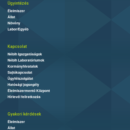
Ügyintézés
Élelmiszer
Állat
Növény
Labor/Egyéb
Kapcsolat
Nébih Igazgatóságok
Nébih Laboratóriumok
Kormányhivatalok
Sajtókapcsolat
Ügyfélszolgálat
Hatósági jogsegély
Élelmiszermentő Központ
Hírlevél feliratkozás
Gyakori kérdések
Élelmiszer
Állat