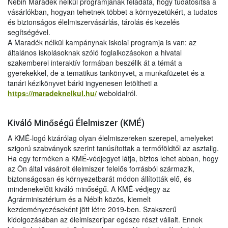
Nébih Maradék nélkül programjának feladata, hogy tudatosítsa a
vásárlókban, hogyan tehetnek többet a környezetükért, a tudatos
és biztonságos élelmiszervásárlás, tárolás és kezelés
segítségével.
A Maradék nélkül kampánynak iskolai programja is van: az
általános iskolásoknak szóló foglalkozásokon a hivatal
szakemberei interaktív formában beszélik át a témát a
gyerekekkel, de a tematikus tankönyvet, a munkafüzetet és a
tanári kézikönyvet bárki ingyenesen letöltheti a
https://maradeknelkul.hu/
weboldalról.
Kiváló Minőségű Élelmiszer (KMÉ)
A KMÉ-logó kizárólag olyan élelmiszereken szerepel, amelyeket
szigorú szabványok szerint tanúsítottak a termőföldtől az asztalig.
Ha egy terméken a KMÉ-védjegyet látja, biztos lehet abban, hogy
az Ön által vásárolt élelmiszer felelős forrásból származik,
biztonságosan és környezetbarát módon állították elő, és
mindenekelőtt kiváló minőségű. A KMÉ-védjegy az
Agrárminisztérium és a Nébih közös, kiemelt
kezdeményezéseként jött létre 2019-ben. Szakszerű
kidolgozásában az élelmiszeripar egésze részt vállalt. Ennek