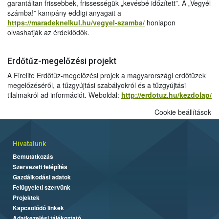
garantáltan frissebbek, frissességük „kevésbé időzített”. A „Vegyél
számba!” kampány eddigi anyagait a
https://maradeknelkul.hu/vegyel-szamba/
honlapon
olvashatják az érdeklődők.
Erdőtűz-megelőzési projekt
A Firelife Erdőtűz-megelőzési projek a magyarországi erdőtüzek
megelőzéséről, a tűzgyújtási szabályokról és a tűzgyújtási
tilalmakról ad információt. Weboldal:
http://erdotuz.hu/kezdolap/
Cookie beállítások
Hivatalunk
Bemutatkozás
Szervezeti felépítés
Gazdálkodási adatok
Felügyeleti szervünk
Projektek
Kapcsolódó linkek
Adatkezelési tájékoztató