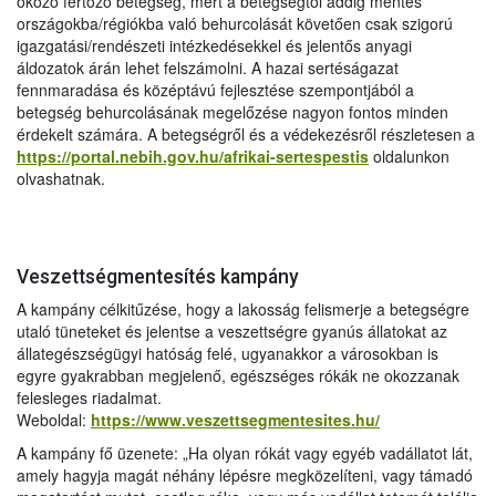
okozó fertőző betegség, mert a betegségtől addig mentes
országokba/régiókba való behurcolását követően csak szigorú
igazgatási/rendészeti intézkedésekkel és jelentős anyagi
áldozatok árán lehet felszámolni. A hazai sertéságazat
fennmaradása és középtávú fejlesztése szempontjából a
betegség behurcolásának megelőzése nagyon fontos minden
érdekelt számára. A betegségről és a védekezésről részletesen a
https://portal.nebih.gov.hu/afrikai-sertespestis
oldalunkon
olvashatnak.
Veszettségmentesítés kampány
A kampány célkitűzése, hogy a lakosság felismerje a betegségre
utaló tüneteket és jelentse a veszettségre gyanús állatokat az
állategészségügyi hatóság felé, ugyanakkor a városokban is
egyre gyakrabban megjelenő, egészséges rókák ne okozzanak
felesleges riadalmat.
Weboldal:
https://www.veszettsegmentesites.hu/
A kampány fő üzenete: „Ha olyan rókát vagy egyéb vadállatot lát,
amely hagyja magát néhány lépésre megközelíteni, vagy támadó