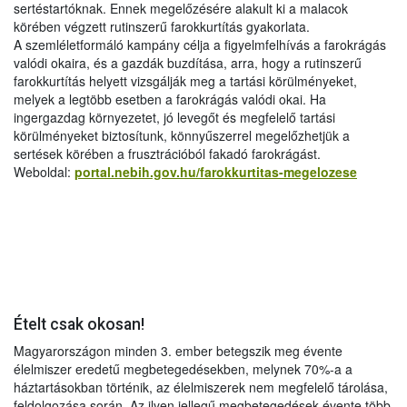
sertéstartóknak. Ennek megelőzésére alakult ki a malacok
körében végzett rutinszerű farokkurtítás gyakorlata.
A szemléletformáló kampány célja a figyelmfelhívás a farokrágás
valódi okaira, és a gazdák buzdítása, arra, hogy a rutinszerű
farokkurtítás helyett vizsgálják meg a tartási körülményeket,
melyek a legtöbb esetben a farokrágás valódi okai. Ha
ingergazdag környezetet, jó levegőt és megfelelő tartási
körülményeket biztosítunk, könnyűszerrel megelőzhetjük a
sertések körében a frusztrációból fakadó farokrágást.
Weboldal:
portal.nebih.gov.hu/farokkurtitas-megelozese
Ételt csak okosan!
Magyarországon minden 3. ember betegszik meg évente
élelmiszer eredetű megbetegedésekben, melynek 70%-a a
háztartásokban történik, az élelmiszerek nem megfelelő tárolása,
feldolgozása során. Az ilyen jellegű megbetegedések évente több