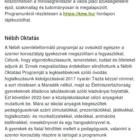
köszönhetően a minőségrendszer a valós piaci szükségletekre
épül, szakmailag és tudományosan is megalapozott.
Programunkról részletesen a
https://kme.hu/
honlapon
tájékozódhat.
Nébih Oktatás
A Nébih szemléletformáló programjai az ovisoktól egészen a
szenior korosztályig igyekeznek megszólítani a fogyasztókat.
Célunk, hogy elgondolkoztassunk, ismereteket, tudást és ötleteket
adjunk át. Ennek megvalósítása érdekében elindítottunk a Nébih
Oktatási Programját a legkisebbeknek szóló óvodás
foglalkozásunk kidolgozásával 2017 nyarán Tiszta kézzel címmel,
a sort rövidesen a Maradék nélkül, majd az Élelmiszerbiztonság
gyerekeknek általános iskolásoknak szóló kiadványai folytatták.
Ezt követően 2022-ben a középiskolásokat célzó anyagokat
mutattunk be. Mára az iskolai anyagok kiegészültek
pedagógusoknak szánt útmutatókkal, prezentációkkal, játékokkal,
foglalkoztató- és munkafüzetekkel, videókkal, animációs
kisfilmekkel, mesekönyvvel és egy hangoskönyvvel is.
A gyerekek és fiatal felnőttek mellett a pedagógusok, valamint a
szenior korosztály részére is tartogat a programunk