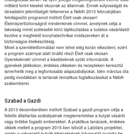
milliárd forint kiesést okoznak az államnak. Ennek súlyosságát és
társadalmi jelentőségét felismerve a Nébih 2013 februárjában
felvilágosító programot indított Ételt csak okosan!
Élelmiszerbiztonságról mindenkinek címmel, amelynek célja a
lakosság minél szélesebb körű tájékoztatása a tudatos vásárlástól
kezdve a megfelelő konyhatechnikai módszereken át a
biztonságos ételkészítésig.
Mivel a szemléletformálást nem lehet elég korán elkezdeni, ezért
a program szárnyai alatt önálló részt Ételt csak okosan
Gyerekeknek! címmel a kisebbeknek szóló információk. A
gyerekek játékokon, érdekes cikkeken és recepteken keresztül
ismerhetik meg a legfontosabb alapszabályokat. Idén március óta
pedig óvodákban is tartanak tematikus foglalkozásokat a Nébih
szakemberei.
Szabad a Gazdi
A 2013 decemberében indított Szabad a gazdi program célja a
felelős állattartás szabályainak megismertetése a kutyát vásárló
vagy örökbe fogadó emberekkel. A praktikus tanácsok, érdekes
cikkek mellett a program 2015-ben bővült a Látótárs projekttel,
amely a vakvezető kutyák kiképzésének folyamatát mutatta be