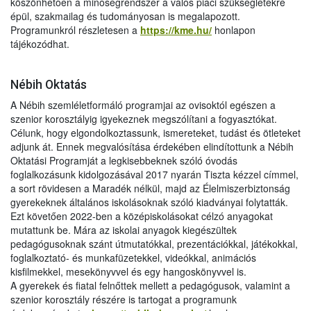
köszönhetően a minőségrendszer a valós piaci szükségletekre
épül, szakmailag és tudományosan is megalapozott.
Programunkról részletesen a
https://kme.hu/
honlapon
tájékozódhat.
Nébih Oktatás
A Nébih szemléletformáló programjai az ovisoktól egészen a
szenior korosztályig igyekeznek megszólítani a fogyasztókat.
Célunk, hogy elgondolkoztassunk, ismereteket, tudást és ötleteket
adjunk át. Ennek megvalósítása érdekében elindítottunk a Nébih
Oktatási Programját a legkisebbeknek szóló óvodás
foglalkozásunk kidolgozásával 2017 nyarán Tiszta kézzel címmel,
a sort rövidesen a Maradék nélkül, majd az Élelmiszerbiztonság
gyerekeknek általános iskolásoknak szóló kiadványai folytatták.
Ezt követően 2022-ben a középiskolásokat célzó anyagokat
mutattunk be. Mára az iskolai anyagok kiegészültek
pedagógusoknak szánt útmutatókkal, prezentációkkal, játékokkal,
foglalkoztató- és munkafüzetekkel, videókkal, animációs
kisfilmekkel, mesekönyvvel és egy hangoskönyvvel is.
A gyerekek és fiatal felnőttek mellett a pedagógusok, valamint a
szenior korosztály részére is tartogat a programunk