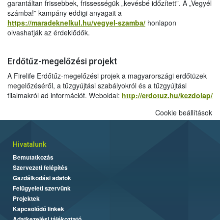
garantáltan frissebbek, frissességük „kevésbé időzített”. A „Vegyél
számba!” kampány eddigi anyagait a
https://maradeknelkul.hu/vegyel-szamba/
honlapon
olvashatják az érdeklődők.
Erdőtűz-megelőzési projekt
A Firelife Erdőtűz-megelőzési projek a magyarországi erdőtüzek
megelőzéséről, a tűzgyújtási szabályokról és a tűzgyújtási
tilalmakról ad információt. Weboldal:
http://erdotuz.hu/kezdolap/
Cookie beállítások
Hivatalunk
Bemutatkozás
Szervezeti felépítés
Gazdálkodási adatok
Felügyeleti szervünk
Projektek
Kapcsolódó linkek
Adatkezelési tájékoztató