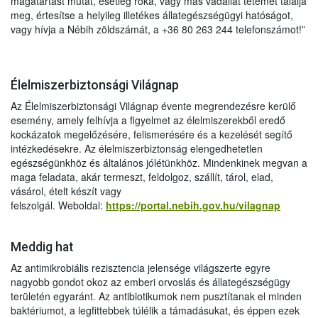
magatartást mutat, esetleg róka, vagy más vadállat tetemét találja
meg, értesítse a helyileg illetékes állategészségügyi hatóságot,
vagy hívja a Nébih zöldszámát, a +36 80 263 244 telefonszámot!”
Élelmiszerbiztonsági Világnap
Az Élelmiszerbiztonsági Világnap évente megrendezésre kerülő
esemény, amely felhívja a figyelmet az élelmiszerekből eredő
kockázatok megelőzésére, felismerésére és a kezelését segítő
intézkedésekre. Az élelmiszerbiztonság elengedhetetlen
egészségünkhöz és általános jólétünkhöz. Mindenkinek megvan a
maga feladata, akár termeszt, feldolgoz, szállít, tárol, elad,
vásárol, ételt készít vagy
felszolgál. Weboldal:
https://portal.nebih.gov.hu/vilagnap
Meddig hat
Az antimikrobiális rezisztencia jelensége világszerte egyre
nagyobb gondot okoz az emberi orvoslás és állategészségügy
területén egyaránt. Az antibiotikumok nem pusztítanak el minden
baktériumot, a legfittebbek túlélik a támadásukat, és éppen ezek