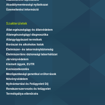
Akadálymentességi nyilatkozat
Üzemeltetési információ
Szakterületek
Állat-egészségügy és állatvédelem
Állategészségügyi diagnosztika
Állatgyógyászati termékek
Borászat és alkoholos italok
Élelmiszer- és takarmánybiztonság
Élelmiszerlánc-biztonsági laborhálózat
Járványvédelem
Kiemelt ügyek, EUTR
Kockázatkezelés
Mezőgazdasági genetikai erőforrások
Növényvédelem
Nyilvántartási és Felügyeleti Díj
Rendszerszervezés és felügyelet
Termékpálya-ellenőrzés