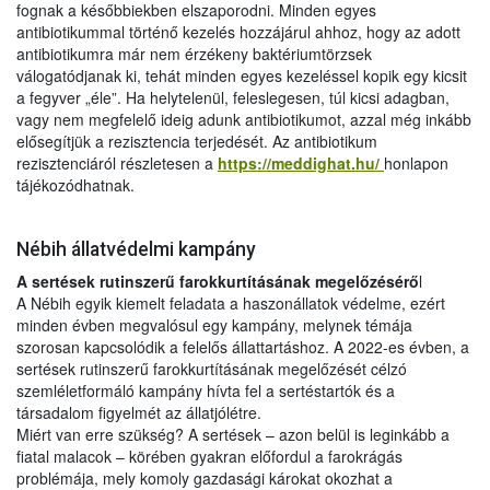
fognak a későbbiekben elszaporodni. Minden egyes
antibiotikummal történő kezelés hozzájárul ahhoz, hogy az adott
antibiotikumra már nem érzékeny baktériumtörzsek
válogatódjanak ki, tehát minden egyes kezeléssel kopik egy kicsit
a fegyver „éle”. Ha helytelenül, feleslegesen, túl kicsi adagban,
vagy nem megfelelő ideig adunk antibiotikumot, azzal még inkább
elősegítjük a rezisztencia terjedését. Az antibiotikum
rezisztenciáról részletesen a
https://meddighat.hu/
honlapon
tájékozódhatnak.
Nébih állatvédelmi kampány
A sertések rutinszerű farokkurtításának megelőzésérő
l
A Nébih egyik kiemelt feladata a haszonállatok védelme, ezért
minden évben megvalósul egy kampány, melynek témája
szorosan kapcsolódik a felelős állattartáshoz. A 2022-es évben, a
sertések rutinszerű farokkurtításának megelőzését célzó
szemléletformáló kampány hívta fel a sertéstartók és a
társadalom figyelmét az állatjólétre.
Miért van erre szükség? A sertések – azon belül is leginkább a
fiatal malacok – körében gyakran előfordul a farokrágás
problémája, mely komoly gazdasági károkat okozhat a