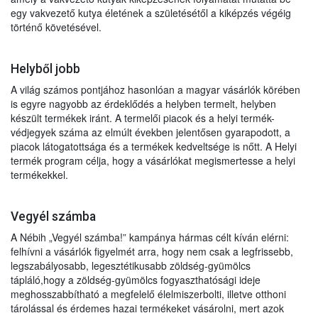
egy vakvezető kutya életének a születésétől a kiképzés végéig
történő követésével.
Helyből jobb
A világ számos pontjához hasonlóan a magyar vásárlók körében
is egyre nagyobb az érdeklődés a helyben termelt, helyben
készült termékek iránt. A termelői piacok és a helyi termék-
védjegyek száma az elmúlt években jelentősen gyarapodott, a
piacok látogatottsága és a termékek kedveltsége is nőtt. A Helyi
termék program célja, hogy a vásárlókat megismertesse a helyi
termékekkel.
Vegyél számba
A Nébih „Vegyél számba!” kampánya hármas célt kíván elérni:
felhívni a vásárlók figyelmét arra, hogy nem csak a legfrissebb,
legszabályosabb, legesztétikusabb zöldség-gyümölcs
tápláló,hogy a zöldség-gyümölcs fogyaszthatósági ideje
meghosszabbítható a megfelelő élelmiszerbolti, illetve otthoni
tárolással és érdemes hazai termékeket vásárolni, mert azok