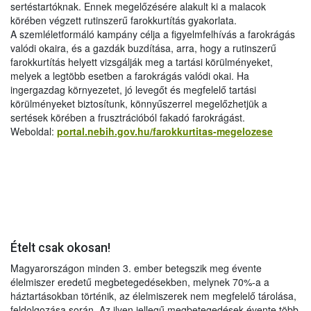
sertéstartóknak. Ennek megelőzésére alakult ki a malacok
körében végzett rutinszerű farokkurtítás gyakorlata.
A szemléletformáló kampány célja a figyelmfelhívás a farokrágás
valódi okaira, és a gazdák buzdítása, arra, hogy a rutinszerű
farokkurtítás helyett vizsgálják meg a tartási körülményeket,
melyek a legtöbb esetben a farokrágás valódi okai. Ha
ingergazdag környezetet, jó levegőt és megfelelő tartási
körülményeket biztosítunk, könnyűszerrel megelőzhetjük a
sertések körében a frusztrációból fakadó farokrágást.
Weboldal:
portal.nebih.gov.hu/farokkurtitas-megelozese
Ételt csak okosan!
Magyarországon minden 3. ember betegszik meg évente
élelmiszer eredetű megbetegedésekben, melynek 70%-a a
háztartásokban történik, az élelmiszerek nem megfelelő tárolása,
feldolgozása során. Az ilyen jellegű megbetegedések évente több