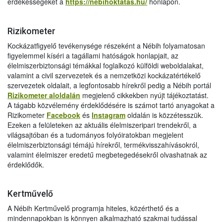
érdekességeket a
https://nebihoktatas.hu/
honlapon.
Rizikometer
Kockázatfigyelő tevékenysége részeként a Nébih folyamatosan
figyelemmel kíséri a tagállami hatóságok honlapjait, az
élelmiszerbiztonsági témákkal foglalkozó külföldi weboldalakat,
valamint a civil szervezetek és a nemzetközi kockázatértékelő
szervezetek oldalait, a legfontosabb hírekről pedig a Nébih portál
Rizikometer aloldalán
megjelenő cikkekben nyújt tájékoztatást.
A tágabb közvélemény érdeklődésére is számot tartó anyagokat a
Rizikometer
Facebook
és
Instagram
oldalán is közzétesszük.
Ezeken a felületeken az aktuális élelmiszeripari trendekről, a
világsajtóban és a tudományos folyóiratokban megjelent
élelmiszerbiztonsági témájú hírekről, termékvisszahívásokról,
valamint élelmiszer eredetű megbetegedésekről olvashatnak az
érdeklődők.
Kertművelő
A Nébih Kertművelő programja hiteles, közérthető és a
mindennapokban is könnyen alkalmazható szakmai tudással