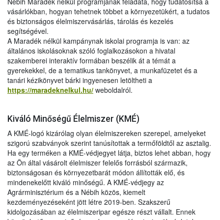
Nébih Maradék nélkül programjának feladata, hogy tudatosítsa a
vásárlókban, hogyan tehetnek többet a környezetükért, a tudatos
és biztonságos élelmiszervásárlás, tárolás és kezelés
segítségével.
A Maradék nélkül kampánynak iskolai programja is van: az
általános iskolásoknak szóló foglalkozásokon a hivatal
szakemberei interaktív formában beszélik át a témát a
gyerekekkel, de a tematikus tankönyvet, a munkafüzetet és a
tanári kézikönyvet bárki ingyenesen letöltheti a
https://maradeknelkul.hu/
weboldalról.
Kiváló Minőségű Élelmiszer (KMÉ)
A KMÉ-logó kizárólag olyan élelmiszereken szerepel, amelyeket
szigorú szabványok szerint tanúsítottak a termőföldtől az asztalig.
Ha egy terméken a KMÉ-védjegyet látja, biztos lehet abban, hogy
az Ön által vásárolt élelmiszer felelős forrásból származik,
biztonságosan és környezetbarát módon állították elő, és
mindenekelőtt kiváló minőségű. A KMÉ-védjegy az
Agrárminisztérium és a Nébih közös, kiemelt
kezdeményezéseként jött létre 2019-ben. Szakszerű
kidolgozásában az élelmiszeripar egésze részt vállalt. Ennek