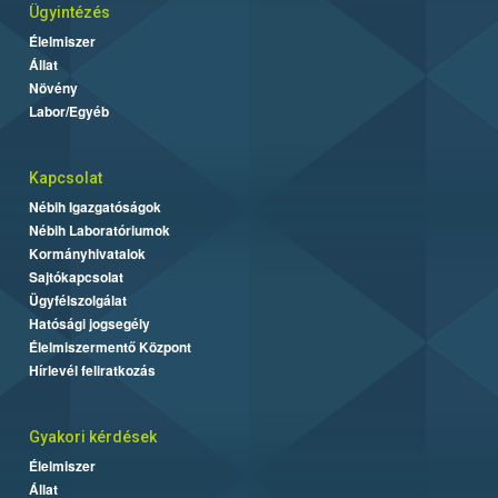
Ügyintézés
Élelmiszer
Állat
Növény
Labor/Egyéb
Kapcsolat
Nébih Igazgatóságok
Nébih Laboratóriumok
Kormányhivatalok
Sajtókapcsolat
Ügyfélszolgálat
Hatósági jogsegély
Élelmiszermentő Központ
Hírlevél feliratkozás
Gyakori kérdések
Élelmiszer
Állat