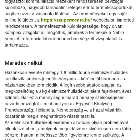
fogyasztói kommunikáció részeként rendszeresen bevizsgál
különböző, nagyobb társadalmi réteget érintő termékcsoportokat,
segítve ezzel a vásárlók döntését. Az eredményeket egy saját
online felületen, a
https://szupermenta.hu/
weboldalon ismerteti
rendszeresen. A terméktesztek különlegessége, hogy olyan
komplex vizsgálat áll mögöttük, amelyek a termékek a Nébih
nemzeti referencia laboratóriumaiban végzett vizsgálatait is
tartalmazza.
Maradék nélkül
Hazánkban évente mintegy 1,8 millió tonna élelmiszerhulladék
keletkezik, aminek jelentős hányada – körülbelül harmada – a
háztartásokban termelődik. A legfrissebb adatok alapján ez
megközelítőleg 68 kg élelmiszerhulladékot jelent fejenként, éves
szinten. Bár ez a mennyiség elmarad néhány szélsőségesen
pazarló országtól – mint amilyen az Egyesült Királyság,
Franciaország, Hollandia, Németország –, a hazai vásárlók
kosarának mégis meghatározó részét teszi ki.
Az élelmiszerhulladékok esetében azonban olyan problémával
állunk szemben, amelynek megoldásához kivételesen nem több
pénzre, hanem mindössze több figyelemre lenne szükség. A