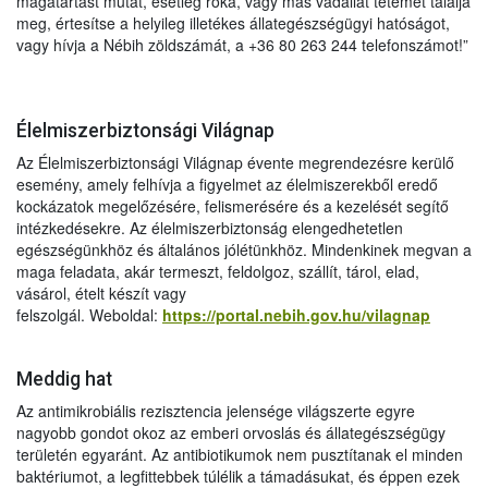
magatartást mutat, esetleg róka, vagy más vadállat tetemét találja
meg, értesítse a helyileg illetékes állategészségügyi hatóságot,
vagy hívja a Nébih zöldszámát, a +36 80 263 244 telefonszámot!”
Élelmiszerbiztonsági Világnap
Az Élelmiszerbiztonsági Világnap évente megrendezésre kerülő
esemény, amely felhívja a figyelmet az élelmiszerekből eredő
kockázatok megelőzésére, felismerésére és a kezelését segítő
intézkedésekre. Az élelmiszerbiztonság elengedhetetlen
egészségünkhöz és általános jólétünkhöz. Mindenkinek megvan a
maga feladata, akár termeszt, feldolgoz, szállít, tárol, elad,
vásárol, ételt készít vagy
felszolgál. Weboldal:
https://portal.nebih.gov.hu/vilagnap
Meddig hat
Az antimikrobiális rezisztencia jelensége világszerte egyre
nagyobb gondot okoz az emberi orvoslás és állategészségügy
területén egyaránt. Az antibiotikumok nem pusztítanak el minden
baktériumot, a legfittebbek túlélik a támadásukat, és éppen ezek