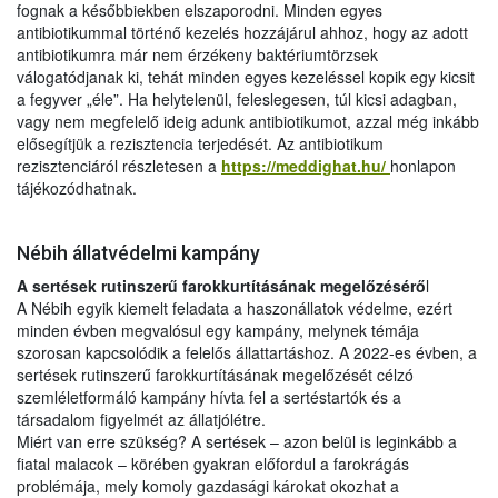
fognak a későbbiekben elszaporodni. Minden egyes
antibiotikummal történő kezelés hozzájárul ahhoz, hogy az adott
antibiotikumra már nem érzékeny baktériumtörzsek
válogatódjanak ki, tehát minden egyes kezeléssel kopik egy kicsit
a fegyver „éle”. Ha helytelenül, feleslegesen, túl kicsi adagban,
vagy nem megfelelő ideig adunk antibiotikumot, azzal még inkább
elősegítjük a rezisztencia terjedését. Az antibiotikum
rezisztenciáról részletesen a
https://meddighat.hu/
honlapon
tájékozódhatnak.
Nébih állatvédelmi kampány
A sertések rutinszerű farokkurtításának megelőzésérő
l
A Nébih egyik kiemelt feladata a haszonállatok védelme, ezért
minden évben megvalósul egy kampány, melynek témája
szorosan kapcsolódik a felelős állattartáshoz. A 2022-es évben, a
sertések rutinszerű farokkurtításának megelőzését célzó
szemléletformáló kampány hívta fel a sertéstartók és a
társadalom figyelmét az állatjólétre.
Miért van erre szükség? A sertések – azon belül is leginkább a
fiatal malacok – körében gyakran előfordul a farokrágás
problémája, mely komoly gazdasági károkat okozhat a