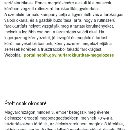
sertéstartóknak. Ennek megelőzésére alakult ki a malacok
körében végzett rutinszerű farokkurtítás gyakorlata.
A szemléletformáló kampány célja a figyelmfelhívás a farokrágás
valódi okaira, és a gazdák buzdítása, arra, hogy a rutinszerű
farokkurtítás helyett vizsgálják meg a tartási körülményeket,
melyek a legtöbb esetben a farokrágás valódi okai. Ha
ingergazdag környezetet, jó levegőt és megfelelő tartási
körülményeket biztosítunk, könnyűszerrel megelőzhetjük a
sertések körében a frusztrációból fakadó farokrágást.
Weboldal:
portal.nebih.gov.hu/farokkurtitas-megelozese
Ételt csak okosan!
Magyarországon minden 3. ember betegszik meg évente
élelmiszer eredetű megbetegedésekben, melynek 70%-a a
háztartásokban történik, az élelmiszerek nem megfelelő tárolása,
feldolgozása során. Az ilyen jellegű megbetegedések évente több