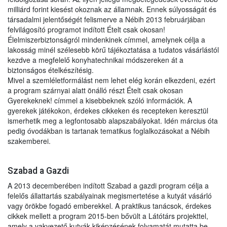
milliárd forint kiesést okoznak az államnak. Ennek súlyosságát és
társadalmi jelentőségét felismerve a Nébih 2013 februárjában
felvilágosító programot indított Ételt csak okosan!
Élelmiszerbiztonságról mindenkinek címmel, amelynek célja a
lakosság minél szélesebb körű tájékoztatása a tudatos vásárlástól
kezdve a megfelelő konyhatechnikai módszereken át a
biztonságos ételkészítésig.
Mivel a szemléletformálást nem lehet elég korán elkezdeni, ezért
a program szárnyai alatt önálló részt Ételt csak okosan
Gyerekeknek! címmel a kisebbeknek szóló információk. A
gyerekek játékokon, érdekes cikkeken és recepteken keresztül
ismerhetik meg a legfontosabb alapszabályokat. Idén március óta
pedig óvodákban is tartanak tematikus foglalkozásokat a Nébih
szakemberei.
Szabad a Gazdi
A 2013 decemberében indított Szabad a gazdi program célja a
felelős állattartás szabályainak megismertetése a kutyát vásárló
vagy örökbe fogadó emberekkel. A praktikus tanácsok, érdekes
cikkek mellett a program 2015-ben bővült a Látótárs projekttel,
amely a vakvezető kutyák kiképzésének folyamatát mutatta be