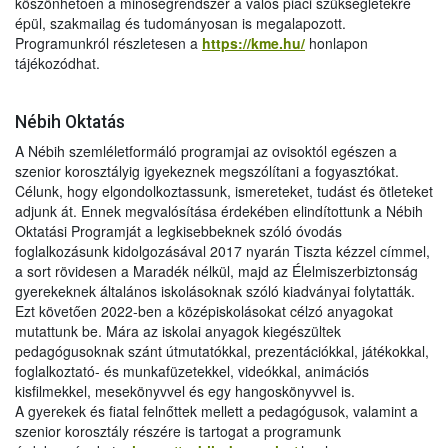
köszönhetően a minőségrendszer a valós piaci szükségletekre
épül, szakmailag és tudományosan is megalapozott.
Programunkról részletesen a
https://kme.hu/
honlapon
tájékozódhat.
Nébih Oktatás
A Nébih szemléletformáló programjai az ovisoktól egészen a
szenior korosztályig igyekeznek megszólítani a fogyasztókat.
Célunk, hogy elgondolkoztassunk, ismereteket, tudást és ötleteket
adjunk át. Ennek megvalósítása érdekében elindítottunk a Nébih
Oktatási Programját a legkisebbeknek szóló óvodás
foglalkozásunk kidolgozásával 2017 nyarán Tiszta kézzel címmel,
a sort rövidesen a Maradék nélkül, majd az Élelmiszerbiztonság
gyerekeknek általános iskolásoknak szóló kiadványai folytatták.
Ezt követően 2022-ben a középiskolásokat célzó anyagokat
mutattunk be. Mára az iskolai anyagok kiegészültek
pedagógusoknak szánt útmutatókkal, prezentációkkal, játékokkal,
foglalkoztató- és munkafüzetekkel, videókkal, animációs
kisfilmekkel, mesekönyvvel és egy hangoskönyvvel is.
A gyerekek és fiatal felnőttek mellett a pedagógusok, valamint a
szenior korosztály részére is tartogat a programunk