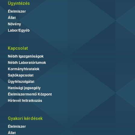
Ügyintézés
Élelmiszer
Állat
Növény
Labor/Egyéb
Kapcsolat
Nébih Igazgatóságok
Nébih Laboratóriumok
Kormányhivatalok
Sajtókapcsolat
Ügyfélszolgálat
Hatósági jogsegély
Élelmiszermentő Központ
Hírlevél feliratkozás
Gyakori kérdések
Élelmiszer
Állat