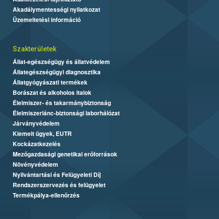
Akadálymentességi nyilatkozat
Üzemeltetési információ
Szakterületek
Állat-egészségügy és állatvédelem
Állategészségügyi diagnosztika
Állatgyógyászati termékek
Borászat és alkoholos italok
Élelmiszer- és takarmánybiztonság
Élelmiszerlánc-biztonsági laborhálózat
Járványvédelem
Kiemelt ügyek, EUTR
Kockázatkezelés
Mezőgazdasági genetikai erőforrások
Növényvédelem
Nyilvántartási és Felügyeleti Díj
Rendszerszervezés és felügyelet
Termékpálya-ellenőrzés