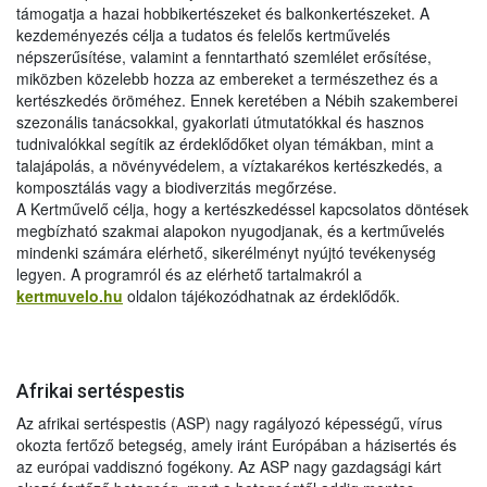
támogatja a hazai hobbikertészeket és balkonkertészeket. A
kezdeményezés célja a tudatos és felelős kertművelés
népszerűsítése, valamint a fenntartható szemlélet erősítése,
miközben közelebb hozza az embereket a természethez és a
kertészkedés öröméhez. Ennek keretében a Nébih szakemberei
szezonális tanácsokkal, gyakorlati útmutatókkal és hasznos
tudnivalókkal segítik az érdeklődőket olyan témákban, mint a
talajápolás, a növényvédelem, a víztakarékos kertészkedés, a
komposztálás vagy a biodiverzitás megőrzése.
A Kertművelő célja, hogy a kertészkedéssel kapcsolatos döntések
megbízható szakmai alapokon nyugodjanak, és a kertművelés
mindenki számára elérhető, sikerélményt nyújtó tevékenység
legyen. A programról és az elérhető tartalmakról a
kertmuvelo.hu
oldalon tájékozódhatnak az érdeklődők.
Afrikai sertéspestis
Az afrikai sertéspestis (ASP) nagy ragályozó képességű, vírus
okozta fertőző betegség, amely iránt Európában a házisertés és
az európai vaddisznó fogékony. Az ASP nagy gazdagsági kárt