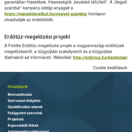
garantáltan frissebbek, frissességük „kevésbé időzített”. A „Vegyél
számba!” kampány eddigi anyagait a
https://maradeknelkul.hu/vegyel-szamba/
honlapon
olvashatják az érdeklődők.
Erdőtűz-megelőzési projekt
A Firelife Erdőtűz-megelőzési projek a magyarországi erdőtüzek
megelőzéséről, a tűzgyújtási szabályokról és a tűzgyújtási
tilalmakról ad információt. Weboldal:
http://erdotuz.hu/kezdolap/
Cookie beállítások
Hivatalunk
Bemutatkozás
Szervezeti felépítés
Gazdálkodási adatok
Felügyeleti szervünk
Projektek
Kapcsolódó linkek
Adatkezelési tájékoztató