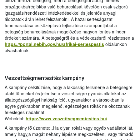
okozó fertőző betegség, mert a betegségtől addig mentes
országokba/régiókba való behurcolását követően csak szigorú
igazgatási/rendészeti intézkedésekkel és jelentős anyagi
áldozatok árán lehet felszámolni. A hazai sertéságazat
fennmaradása és középtávú fejlesztése szempontjából a
betegség behurcolásának megelőzése nagyon fontos minden
érdekelt számára. A betegségről és a védekezésről részletesen a
https://portal.nebih.gov.hu/afrikai-sertespestis
oldalunkon
olvashatnak.
Veszettségmentesítés kampány
A kampány célkitűzése, hogy a lakosság felismerje a betegségre
utaló tüneteket és jelentse a veszettségre gyanús állatokat az
állategészségügyi hatóság felé, ugyanakkor a városokban is
egyre gyakrabban megjelenő, egészséges rókák ne okozzanak
felesleges riadalmat.
Weboldal:
https://www.veszettsegmentesites.hu/
A kampány fő üzenete: „Ha olyan rókát vagy egyéb vadállatot lát,
amely hagyja magát néhány lépésre megközelíteni, vagy támadó