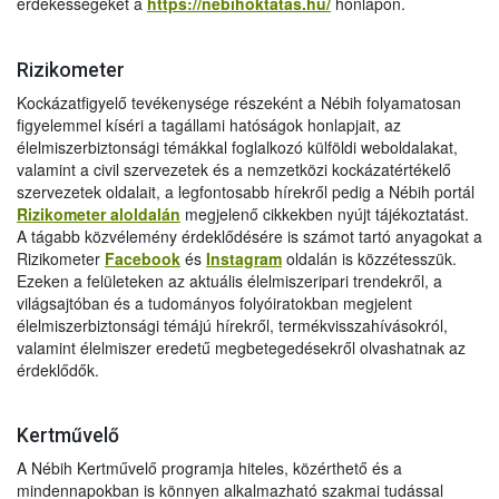
érdekességeket a
https://nebihoktatas.hu/
honlapon.
Rizikometer
Kockázatfigyelő tevékenysége részeként a Nébih folyamatosan
figyelemmel kíséri a tagállami hatóságok honlapjait, az
élelmiszerbiztonsági témákkal foglalkozó külföldi weboldalakat,
valamint a civil szervezetek és a nemzetközi kockázatértékelő
szervezetek oldalait, a legfontosabb hírekről pedig a Nébih portál
Rizikometer aloldalán
megjelenő cikkekben nyújt tájékoztatást.
A tágabb közvélemény érdeklődésére is számot tartó anyagokat a
Rizikometer
Facebook
és
Instagram
oldalán is közzétesszük.
Ezeken a felületeken az aktuális élelmiszeripari trendekről, a
világsajtóban és a tudományos folyóiratokban megjelent
élelmiszerbiztonsági témájú hírekről, termékvisszahívásokról,
valamint élelmiszer eredetű megbetegedésekről olvashatnak az
érdeklődők.
Kertművelő
A Nébih Kertművelő programja hiteles, közérthető és a
mindennapokban is könnyen alkalmazható szakmai tudással