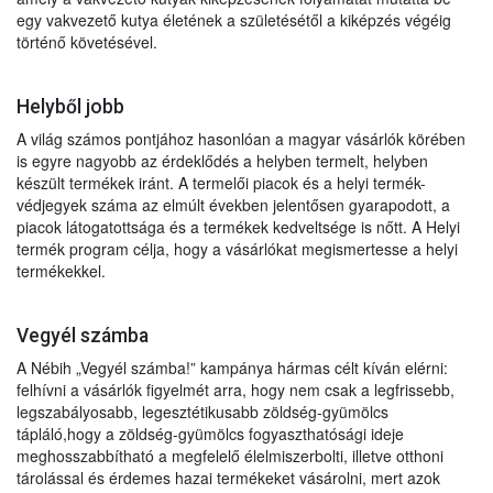
egy vakvezető kutya életének a születésétől a kiképzés végéig
történő követésével.
Helyből jobb
A világ számos pontjához hasonlóan a magyar vásárlók körében
is egyre nagyobb az érdeklődés a helyben termelt, helyben
készült termékek iránt. A termelői piacok és a helyi termék-
védjegyek száma az elmúlt években jelentősen gyarapodott, a
piacok látogatottsága és a termékek kedveltsége is nőtt. A Helyi
termék program célja, hogy a vásárlókat megismertesse a helyi
termékekkel.
Vegyél számba
A Nébih „Vegyél számba!” kampánya hármas célt kíván elérni:
felhívni a vásárlók figyelmét arra, hogy nem csak a legfrissebb,
legszabályosabb, legesztétikusabb zöldség-gyümölcs
tápláló,hogy a zöldség-gyümölcs fogyaszthatósági ideje
meghosszabbítható a megfelelő élelmiszerbolti, illetve otthoni
tárolással és érdemes hazai termékeket vásárolni, mert azok