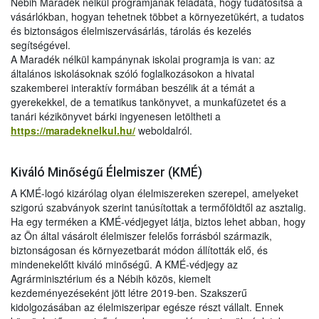
Nébih Maradék nélkül programjának feladata, hogy tudatosítsa a
vásárlókban, hogyan tehetnek többet a környezetükért, a tudatos
és biztonságos élelmiszervásárlás, tárolás és kezelés
segítségével.
A Maradék nélkül kampánynak iskolai programja is van: az
általános iskolásoknak szóló foglalkozásokon a hivatal
szakemberei interaktív formában beszélik át a témát a
gyerekekkel, de a tematikus tankönyvet, a munkafüzetet és a
tanári kézikönyvet bárki ingyenesen letöltheti a
https://maradeknelkul.hu/
weboldalról.
Kiváló Minőségű Élelmiszer (KMÉ)
A KMÉ-logó kizárólag olyan élelmiszereken szerepel, amelyeket
szigorú szabványok szerint tanúsítottak a termőföldtől az asztalig.
Ha egy terméken a KMÉ-védjegyet látja, biztos lehet abban, hogy
az Ön által vásárolt élelmiszer felelős forrásból származik,
biztonságosan és környezetbarát módon állították elő, és
mindenekelőtt kiváló minőségű. A KMÉ-védjegy az
Agrárminisztérium és a Nébih közös, kiemelt
kezdeményezéseként jött létre 2019-ben. Szakszerű
kidolgozásában az élelmiszeripar egésze részt vállalt. Ennek