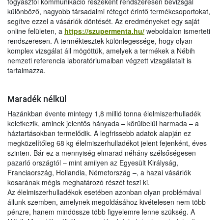
fogyasztói kommunikáció részeként rendszeresen bevizsgál
különböző, nagyobb társadalmi réteget érintő termékcsoportokat,
segítve ezzel a vásárlók döntését. Az eredményeket egy saját
online felületen, a
https://szupermenta.hu/
weboldalon ismerteti
rendszeresen. A terméktesztek különlegessége, hogy olyan
komplex vizsgálat áll mögöttük, amelyek a termékek a Nébih
nemzeti referencia laboratóriumaiban végzett vizsgálatait is
tartalmazza.
Maradék nélkül
Hazánkban évente mintegy 1,8 millió tonna élelmiszerhulladék
keletkezik, aminek jelentős hányada – körülbelül harmada – a
háztartásokban termelődik. A legfrissebb adatok alapján ez
megközelítőleg 68 kg élelmiszerhulladékot jelent fejenként, éves
szinten. Bár ez a mennyiség elmarad néhány szélsőségesen
pazarló országtól – mint amilyen az Egyesült Királyság,
Franciaország, Hollandia, Németország –, a hazai vásárlók
kosarának mégis meghatározó részét teszi ki.
Az élelmiszerhulladékok esetében azonban olyan problémával
állunk szemben, amelynek megoldásához kivételesen nem több
pénzre, hanem mindössze több figyelemre lenne szükség. A