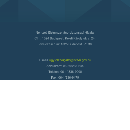
Nemzeti Élelmiszerlánc-biztonsági Hivatal
Cím: 1024 Budapest, Keleti Károly utca. 24.
Levelezési cím: 1525 Budapest. Pf. 30.
E-mail:
ugyfelszolgalat@nebih.gov.hu
Zöld szám: 06-80/263-244
Telefon: 06-1/ 336-9000
Fax: 06-1/336-9479