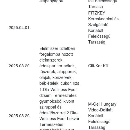
alapanyagok
tolt Felelősségű
Társasá
FITZKEY
Kereskedelmi és
Szolgáltató
2025.04.01.
Korlátolt
Felelősségű
Társaság
Élelmiszer üzletben
forgalomba hozott
élelmiszerek,
2025.03.20.
édesipari termékek,
Cifi-Ker Kft.
fűszerek, alapporok,
olajok, konzervek,
bébiételek, cukor, rizs
1.Dia-Wellness Eper
dzsem Természetes
gyümölcsből kivont
M-Gel Hungary
sziruppal és
Video-Delikát
édesítőszerrel 2.Dia-
2025.03.20.
Korlátolt
Wellness Eper Lekvár
Felelősségű
Természetes
Társaság
gyümölcsből kivont