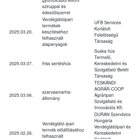
sziruppal és
édesítőszerrel
Vendéglátóipari
UFB Services
termékek
Korlátolt
2025.03.20.
készítéséhez
Felelősségű
felhasznált
Társaság
alapanyagok
Suska hús
Termelő,
2025.03.07.
friss sertéshús
Kereskedelmi és
Szolgáltató Betéti
Társaság
TESKÁNDI
AGRÁR-COOP
szarvasmarha-
2025.03.06.
Agráripari
állomány
Szolgáltató és
Innovációs Kft.
DURAN Szendvics
Hungaria
Vendéglátó-ipari
Vendéglátóipari és
termék előállításához
2025.02.26.
Kereskedelmi
felhasznált
Korlátolt