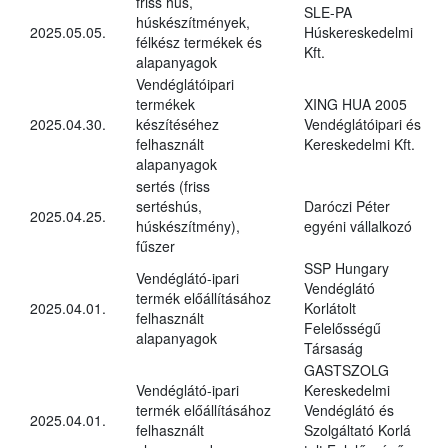
friss hús,
SLE-PA
húskészítmények,
2025.05.05.
Húskereskedelmi
félkész termékek és
Kft.
alapanyagok
Vendéglátóipari
termékek
XING HUA 2005
2025.04.30.
készítéséhez
Vendéglátóipari és
felhasznált
Kereskedelmi Kft.
alapanyagok
sertés (friss
sertéshús,
Daróczi Péter
2025.04.25.
húskészítmény),
egyéni vállalkozó
fűszer
SSP Hungary
Vendéglátó-ipari
Vendéglátó
termék előállításához
2025.04.01.
Korlátolt
felhasznált
Felelősségű
alapanyagok
Társaság
GASTSZOLG
Vendéglátó-ipari
Kereskedelmi
termék előállításához
Vendéglátó és
2025.04.01.
felhasznált
Szolgáltató Korlá