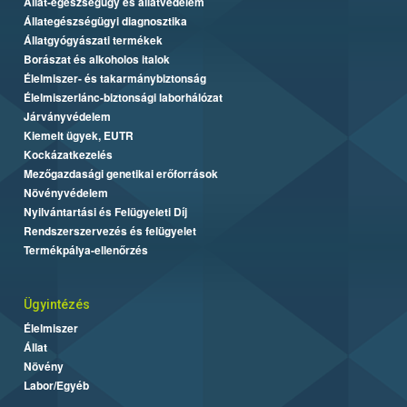
Állat-egészségügy és állatvédelem
Állategészségügyi diagnosztika
Állatgyógyászati termékek
Borászat és alkoholos italok
Élelmiszer- és takarmánybiztonság
Élelmiszerlánc-biztonsági laborhálózat
Járványvédelem
Kiemelt ügyek, EUTR
Kockázatkezelés
Mezőgazdasági genetikai erőforrások
Növényvédelem
Nyilvántartási és Felügyeleti Díj
Rendszerszervezés és felügyelet
Termékpálya-ellenőrzés
Ügyintézés
Élelmiszer
Állat
Növény
Labor/Egyéb