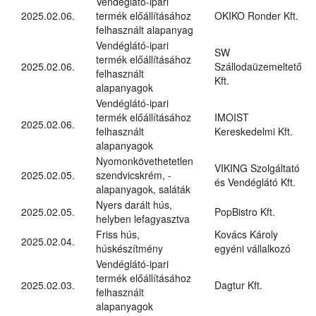
Vendéglátó-ipari
2025.02.06.
termék előállításához
OKIKO Ronder Kft.
felhasznált alapanyag
Vendéglátó-ipari
SW
termék előállításához
2025.02.06.
Szállodaüzemeltető
felhasznált
Kft.
alapanyagok
Vendéglátó-ipari
termék előállításához
IMOIST
2025.02.06.
felhasznált
Kereskedelmi Kft.
alapanyagok
Nyomonkövethetetlen
VIKING Szolgáltató
2025.02.05.
szendvicskrém, -
és Vendéglátó Kft.
alapanyagok, saláták
Nyers darált hús,
2025.02.05.
PopBistro Kft.
helyben lefagyasztva
Friss hús,
Kovács Károly
2025.02.04.
húskészítmény
egyéni vállalkozó
Vendéglátó-ipari
termék előállításához
2025.02.03.
Dagtur Kft.
felhasznált
alapanyagok