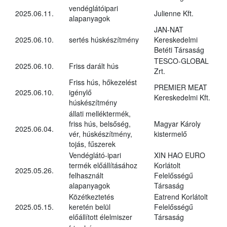
vendéglátóipari
2025.06.11.
Julienne Kft.
alapanyagok
JAN-NAT
2025.06.10.
sertés húskészítmény
Kereskedelmi
Betéti Társaság
TESCO-GLOBAL
2025.06.10.
Friss darált hús
Zrt.
Friss hús, hőkezelést
PREMIER MEAT
2025.06.10.
igénylő
Kereskedelmi Kft.
húskészítmény
állati melléktermék,
friss hús, belsőség,
Magyar Károly
2025.06.04.
vér, húskészítmény,
kistermelő
tojás, fűszerek
Vendéglátó-ipari
XIN HAO EURO
termék előállításához
Korlátolt
2025.05.26.
felhasznált
Felelősségű
alapanyagok
Társaság
Közétkeztetés
Eatrend Korlátolt
2025.05.15.
keretén belül
Felelősségű
előállított élelmiszer
Társaság