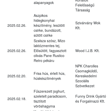
alapanyagok
Felelősségű
Társaság
Aszpikos
hidegkonyhai
Szivárvány Wok
2025.02.26.
készítmény, lesütött
Kft.
csirke, bundázott,
sütött csirke
Szalsza szósz, Mizo
laktózmentes tej,
2025.02.26.
Elősütött, fagyasztott
Wood I.J.B. Kft.
olivás Pane Rustico
Retro pékáru
NPK Charolles
Csomagküldő,
Friss hús, érlelt hús,
2025.02.20.
Kereskedelmi
húskészítmények
Szociális
Szövetkezet
Fűszerezett joghurt,
szeletelt paradicsom,
Funny Drink Gyártó
2025.02.18.
tisztított
és Forgalmazó Kft.
vöröshagyma