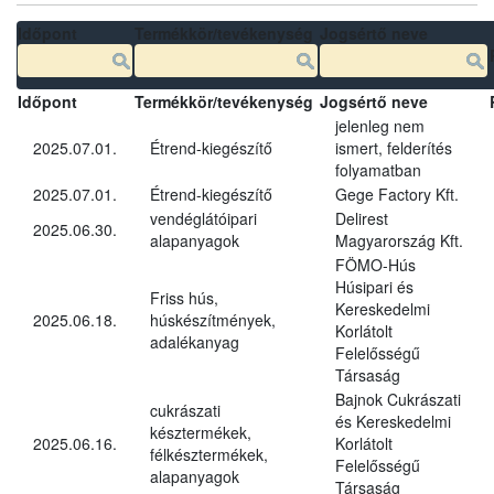
Időpont
Termékkör/tevékenység
Jogsértő neve
Időpont
Termékkör/tevékenység
Jogsértő neve
jelenleg nem
2025.07.01.
Étrend-kiegészítő
ismert, felderítés
folyamatban
2025.07.01.
Étrend-kiegészítő
Gege Factory Kft.
vendéglátóipari
Delirest
2025.06.30.
alapanyagok
Magyarország Kft.
FÖMO-Hús
Húsipari és
Friss hús,
Kereskedelmi
2025.06.18.
húskészítmények,
Korlátolt
adalékanyag
Felelősségű
Társaság
Bajnok Cukrászati
cukrászati
és Kereskedelmi
késztermékek,
2025.06.16.
Korlátolt
félkésztermékek,
Felelősségű
alapanyagok
Társaság