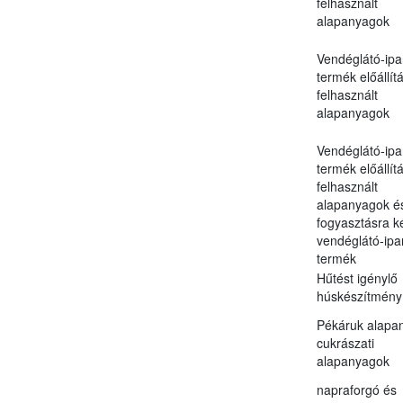
felhasznált
alapanyagok
Vendéglátó-ipa
termék előállít
felhasznált
alapanyagok
Vendéglátó-ipa
termék előállít
felhasznált
alapanyagok é
fogyasztásra k
vendéglátó-ipar
termék
Hűtést igénylő
húskészítmény
Pékáruk alapan
cukrászati
alapanyagok
napraforgó és