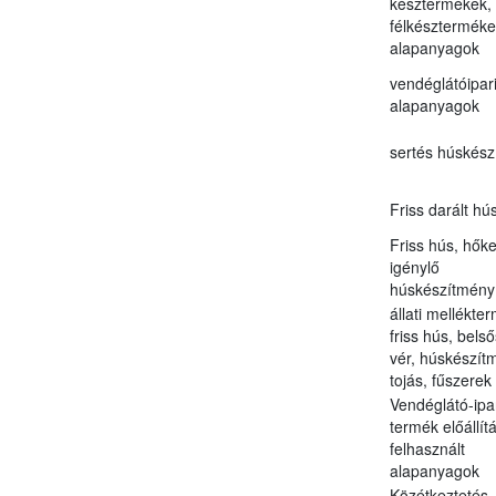
késztermékek,
félkészterméke
alapanyagok
vendéglátóipar
alapanyagok
sertés húskés
Friss darált hú
Friss hús, hőke
igénylő
húskészítmény
állati mellékte
friss hús, bels
vér, húskészít
tojás, fűszerek
Vendéglátó-ipa
termék előállít
felhasznált
alapanyagok
Közétkeztetés