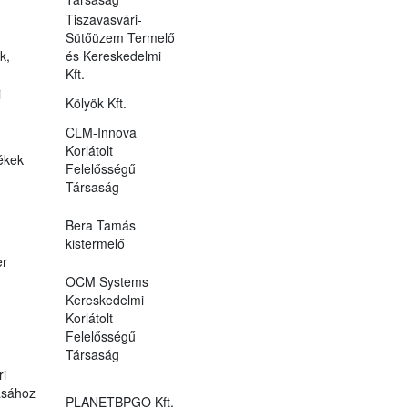
Tiszavasvári-
Sütőüzem Termelő
k,
és Kereskedelmi
Kft.
i
Kölyök Kft.
CLM-Innova
Korlátolt
ékek
Felelősségű
Társaság
Bera Tamás
kistermelő
er
OCM Systems
Kereskedelmi
Korlátolt
Felelősségű
Társaság
ri
ásához
PLANETBPGO Kft.