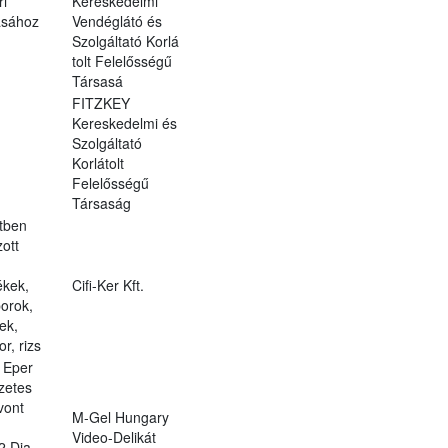
ri
Kereskedelmi
ásához
Vendéglátó és
Szolgáltató Korlá
tolt Felelősségű
Társasá
FITZKEY
Kereskedelmi és
Szolgáltató
Korlátolt
Felelősségű
Társaság
etben
ott
ékek,
Cifi-Ker Kft.
porok,
ek,
r, rizs
 Eper
zetes
vont
M-Gel Hungary
Video-Delikát
2.Dia-