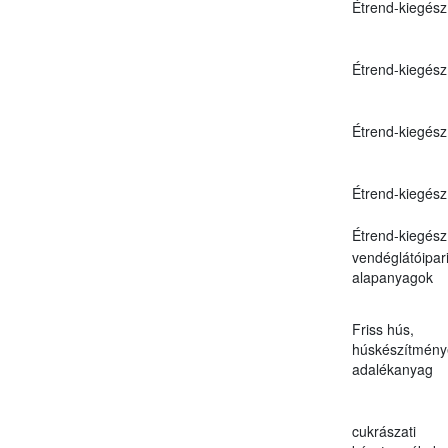
Étrend-kiegész
Étrend-kiegész
Étrend-kiegész
Étrend-kiegész
Étrend-kiegész
vendéglátóipar
alapanyagok
Friss hús,
húskészítmény
adalékanyag
cukrászati