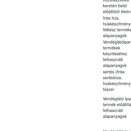
keretén belül
előállított élel
friss hús,
húskészítmény
félkész termék
alapanyagok
Vendéglátóipar
termékek
készítéséhez
felhasznált
alapanyagok
sertés (friss
sertéshús,
húskészítmény
fűszer
Vendéglátó-ipa
termék előállít
felhasznált
alapanyagok