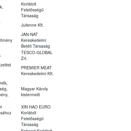
Korlátolt
k,
Felelősségű
Társaság
i
Julienne Kft.
JAN-NAT
zítmény
Kereskedelmi
Betéti Társaság
TESCO-GLOBAL
s
Zrt.
zelést
PREMIER MEAT
Kereskedelmi Kft.
rmék,
őség,
Magyar Károly
mény,
kistermelő
ri
XIN HAO EURO
ásához
Korlátolt
Felelősségű
Társaság
Eatrend Korlátolt