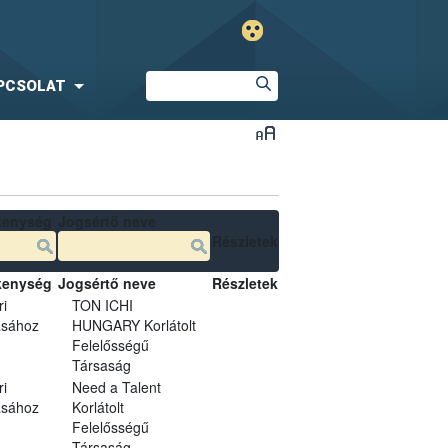
PCSOLAT
kenység
Jogsértő neve
Részletek
kenység
Jogsértő neve
Részletek
ri
TON ICHI
ásához
HUNGARY Korlátolt
Felelősségű
Társaság
ri
Need a Talent
ásához
Korlátolt
Felelősségű
Társaság