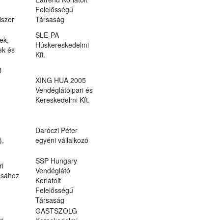
Felelősségű
miszer
Társaság
SLE-PA
ek,
Húskereskedelmi
ek és
Kft.
i
XING HUA 2005
Vendéglátóipari és
Kereskedelmi Kft.
Daróczi Péter
),
egyéni vállalkozó
SSP Hungary
ri
Vendéglátó
ásához
Korlátolt
Felelősségű
Társaság
GASTSZOLG