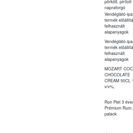
pörkölt, pirított
napraforgó
Vendéglátó-ipa
termék előállít
felhasznált
alapanyagok
Vendéglátó-ipa
termék előállít
felhasznált
alapanyagok
MOZART COC
CHOCOLATE
CREAM 50CL 
v/v%,
Ron Piet 3 éve
Prémium Rum, 
palack