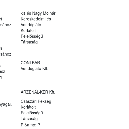
kis és Nagy Molnár
ri
Kereskedelmi és
ásához
Vendéglátó
Korlátolt
Felelősségű
Társaság
ri
ásához
CONI BAR
s
Vendéglátó Kft.
ész
i
ARZENÁL-KER Kft.
Császári Pékség
yagai,
Korlátolt
Felelősségű
Társaság
P &amp; P