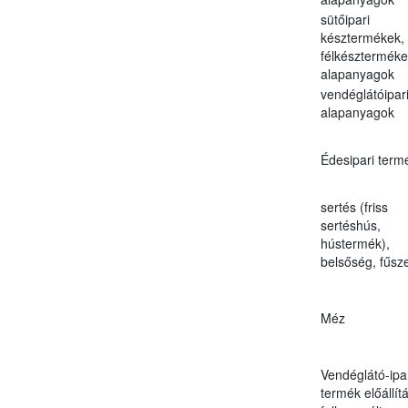
sütőipari
késztermékek,
félkészterméke
alapanyagok
vendéglátóipar
alapanyagok
Édesipari term
sertés (friss
sertéshús,
hústermék),
belsőség, fűsz
Méz
Vendéglátó-ipa
termék előállít