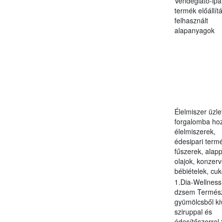
Vendéglátó-ipa
termék előállít
felhasznált
alapanyagok
Élelmiszer üzl
forgalomba hoz
élelmiszerek,
édesipari term
fűszerek, alap
olajok, konzerv
bébiételek, cuko
1.Dia-Wellness
dzsem Termés
gyümölcsből ki
sziruppal és
édesítőszerrel 