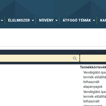
ÉLELMISZER
NÖVÉNY
ÁTFOGÓ TÉMÁK
KA
Termékkör/tevé
Termékkör/tevé
Vendéglátó-ipa
termék előállít
felhasznált
alapanyagok
Vendéglátó-ipa
termék előállít
felhasznált
alapanyagok