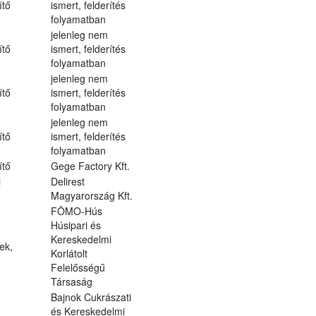
ítő
ismert, felderítés
folyamatban
jelenleg nem
ítő
ismert, felderítés
folyamatban
jelenleg nem
ítő
ismert, felderítés
folyamatban
jelenleg nem
ítő
ismert, felderítés
folyamatban
ítő
Gege Factory Kft.
i
Delirest
Magyarország Kft.
FÖMO-Hús
Húsipari és
Kereskedelmi
ek,
Korlátolt
Felelősségű
Társaság
Bajnok Cukrászati
és Kereskedelmi