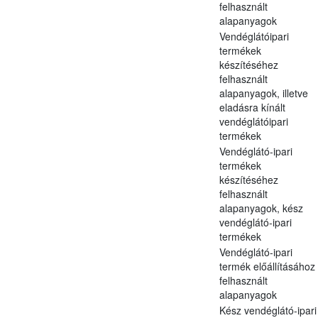
felhasznált
alapanyagok
Vendéglátóipari
termékek
készítéséhez
felhasznált
alapanyagok, illetve
eladásra kínált
vendéglátóipari
termékek
Vendéglátó-ipari
termékek
készítéséhez
felhasznált
alapanyagok, kész
vendéglátó-ipari
termékek
Vendéglátó-ipari
termék előállításához
felhasznált
alapanyagok
Kész vendéglátó-ipari