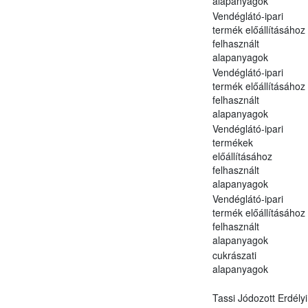
alapanyagok
Vendéglátó-ipari
termék előállításához
felhasznált
alapanyagok
Vendéglátó-ipari
termék előállításához
felhasznált
alapanyagok
Vendéglátó-ipari
termékek
előállításához
felhasznált
alapanyagok
Vendéglátó-ipari
termék előállításához
felhasznált
alapanyagok
cukrászati
alapanyagok
Tassi Jódozott Erdélyi