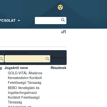
PCSOLAT
ég
Jogsértő neve
Részletek
ég
Jogsértő neve
Részletek
GOLD-VITÁL Általános
Kereskedelmi Korlátolt
Felelősségű Társaság
BEBO Vendéglátó és
Ingatlanforgalmazó
Korlátolt Felelősségű
Társaság