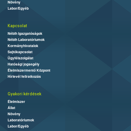
Növény
Labor/Egyéb
Kapcsolat
Nébih Igazgatóságok
Nébih Laboratóriumok
Kormányhivatalok
Sajtókapcsolat
Ügyfélszolgálat
Hatósági jogsegély
Élelmiszermentő Központ
Hírlevél feliratkozás
Gyakori kérdések
Élelmiszer
Állat
Növény
Laboratóriumok
Labor/Egyéb