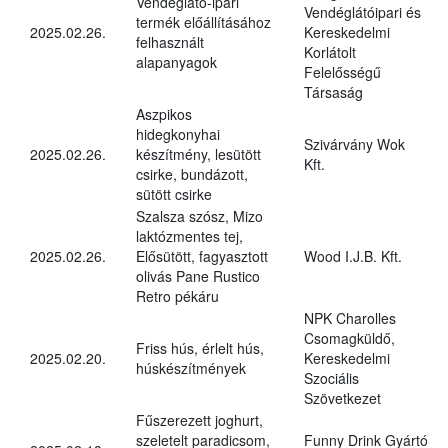
Vendéglátó-ipari
Vendéglátóipari és
termék előállításához
2025.02.26.
Kereskedelmi
felhasznált
Korlátolt
alapanyagok
Felelősségű
Társaság
Aszpikos
hidegkonyhai
Szivárvány Wok
2025.02.26.
készítmény, lesütött
Kft.
csirke, bundázott,
sütött csirke
Szalsza szósz, Mizo
laktózmentes tej,
2025.02.26.
Elősütött, fagyasztott
Wood I.J.B. Kft.
olivás Pane Rustico
Retro pékáru
NPK Charolles
Csomagküldő,
Friss hús, érlelt hús,
2025.02.20.
Kereskedelmi
húskészítmények
Szociális
Szövetkezet
Fűszerezett joghurt,
szeletelt paradicsom,
Funny Drink Gyártó