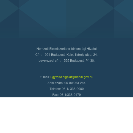
Nemzeti Élelmiszerlánc-biztonsági Hivatal
Cím: 1024 Budapest, Keleti Károly utca. 24.
Levelezési cím: 1525 Budapest. Pf. 30.
E-mail:
ugyfelszolgalat@nebih.gov.hu
Zöld szám: 06-80/263-244
Telefon: 06-1/ 336-9000
Fax: 06-1/336-9479