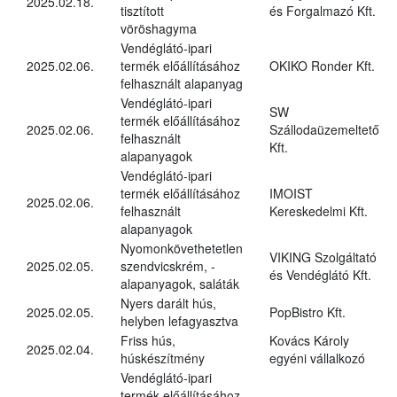
2025.02.18.
tisztított
és Forgalmazó Kft.
vöröshagyma
Vendéglátó-ipari
2025.02.06.
termék előállításához
OKIKO Ronder Kft.
felhasznált alapanyag
Vendéglátó-ipari
SW
termék előállításához
2025.02.06.
Szállodaüzemeltető
felhasznált
Kft.
alapanyagok
Vendéglátó-ipari
termék előállításához
IMOIST
2025.02.06.
felhasznált
Kereskedelmi Kft.
alapanyagok
Nyomonkövethetetlen
VIKING Szolgáltató
2025.02.05.
szendvicskrém, -
és Vendéglátó Kft.
alapanyagok, saláták
Nyers darált hús,
2025.02.05.
PopBistro Kft.
helyben lefagyasztva
Friss hús,
Kovács Károly
2025.02.04.
húskészítmény
egyéni vállalkozó
Vendéglátó-ipari
termék előállításához