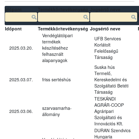
Időpont
Termékkör/tevékenység
Jogsértő neve
Időpont
Termékkör/tevékenység
Jogsértő neve
Vendéglátóipari
UFB Services
termékek
Korlátolt
2025.03.20.
készítéséhez
Felelősségű
felhasznált
Társaság
alapanyagok
Suska hús
Termelő,
2025.03.07.
friss sertéshús
Kereskedelmi és
Szolgáltató Betéti
Társaság
TESKÁNDI
AGRÁR-COOP
szarvasmarha-
2025.03.06.
Agráripari
állomány
Szolgáltató és
Innovációs Kft.
DURAN Szendvics
Hungaria