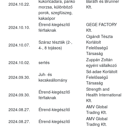
kukoricadara, panko
Baráth és Brunner
2024.10.22.
morzsa, különböző
Kft.
porok, szegfüszeg,
kakaópor
Étrend-kiegészítő
GEGE FACTORY
2024.10.10.
férfiaknak
Kft.
Cigándi Tészta
Száraz tészták (2-,
Korlátolt
2024.10.07.
4-, 8 tojásos)
Felelősségű
Társaság
Zuppán Zoltán
2024.10.02.
sertés
egyéni vállalkozó
Sd-adae Korlátolt
Juh- és
2024.09.30.
Felelősségű
kecskeállomány
Társaság
Strength and
Étrend-kiegészítő
2024.09.30.
Health International
férfiaknak
Kft.
AMV Global
2024.08.27.
Étrend-kiegészítő
Trading Kft.
AMV Global
2024.08.27.
Étrend-kiegészítő
Trading Kft.