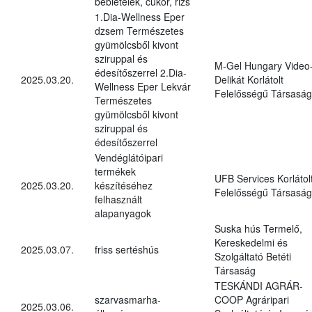
bébiételek, cukor, rizs
1.Dia-Wellness Eper
dzsem Természetes
gyümölcsből kivont
sziruppal és
M-Gel Hungary Video
édesítőszerrel 2.Dia-
2025.03.20.
Delikát Korlátolt
Wellness Eper Lekvár
Felelősségű Társaság
Természetes
gyümölcsből kivont
sziruppal és
édesítőszerrel
Vendéglátóipari
termékek
UFB Services Korlátol
2025.03.20.
készítéséhez
Felelősségű Társaság
felhasznált
alapanyagok
Suska hús Termelő,
Kereskedelmi és
2025.03.07.
friss sertéshús
Szolgáltató Betéti
Társaság
TESKÁNDI AGRÁR-
szarvasmarha-
COOP Agráripari
2025.03.06.