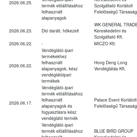
2026.06.25.
termék előállításához
Szolgáltató Korlátolt
felhasznált
Felelősségű Társaság
alapanyagok
WK GENERAL TRAD
2026.06.23.
Dió darált, hőkezelt
Kereskedelmi és
Szolgáltató Kft.
2026.06.22.
-
MICZO Kft.
Vendéglátó-ipari
termékekhez
felhasznált
Hong Deng Long
2026.06.22.
alapanyagok, kész
Vendéglátás Kft.
vendéglátóipari
termékek
Vendéglátó-ipari
termék előállításához
felhasznált
Palace Event Korlátolt
2026.06.17.
alapanyagok és
Felelősségű Társaság
fogyasztásra kész
vendéglátó termék
Vendéglátó-ipari
termék előállításához
BLUE BIRD GROUP
felhasznált
Kereskedelmi és