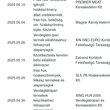
PREMIER MEAT
2025.06.10.
igénylő
Kereskedelmi Kft.
húskészítmény
állati melléktermék,
friss hús, belsőség,
2025.06.04.
Magyar Károly kister
vér, húskészítmény,
tojás, fűszerek
Vendéglátó-ipari
termék előállításához
XIN HAO EURO Korlát
2025.05.26.
felhasznált
Felelősségű Társaság
alapanyagok
Közétkeztetés keretén
Eatrend Korlátolt
2025.05.15.
belül előállított
Felelősségű Társaság
élelmiszer
friss hús,
húskészítmények,
SLE-PA Húskereskede
2025.05.05.
félkész termékek és
Kft.
alapanyagok
Vendéglátóipari
termékek
XING HUA 2005
2025.04.30.
készítéséhez
Vendéglátóipari és
felhasznált
Kereskedelmi Kft.
alapanyagok