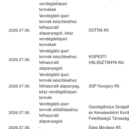
vendéglátóipari
termékek
Vendéglátó-ipari
termék készítéséhez
felhasznált
2026.07.06.
DOTRA Kft.
alapanyagok, kész
vendéglátóipari
termékek
Vendéglátó-ipari
termék készítéséhez
KISPESTI
2026.07.06.
felhasznált
HALÁSZTANYA Kkt.
alapanyagok
Vendéglátó-ipari
termék készítéséhez
2026.07.06.
felhasznált alapanyag,
SSP Hungary Kft.
kész vendéglátóipari
termék
Vendéglátó-ipari
GazdagIbolya Szolgál
termék előállításához
2026.07.06.
és Kereskedelmi Korlá
felhasznált
Felelősségű Társaság
alapanyagok
2026.07.06.
-
Édes Mindegy Kft.