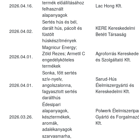
termék előállításához
2026.04.16.
Lac Hong Kft.
felhasznált
alapanyagok
Sertés hús és bél,
darált hús, pácolt és
KERE Kereskedelmi
2026.04.02.
füstölt
Betéti Társaság
húskészítmények
Magnicur Energy;
Zöld Rezes; Armetil C
Agroforrás Kereskede
2026.04.01.
engedélyköteles
és Szolgáltató Kft.
termékek
Sonka, főtt sertés
szív-nyelv,
Sarud-Hús
2026.04.01.
angolszalonna,
Élelmiszergyártó és
fagyasztott sertés
Kereskedelmi Kft.
darálthús
Édesipari
alapanyagok,
Polwerk Élelmiszeripar
2026.03.26.
késztermékek,
Gyártó és Forgalmaz
aromák,
Kft.
adalékanyagok
szarvasmarha,