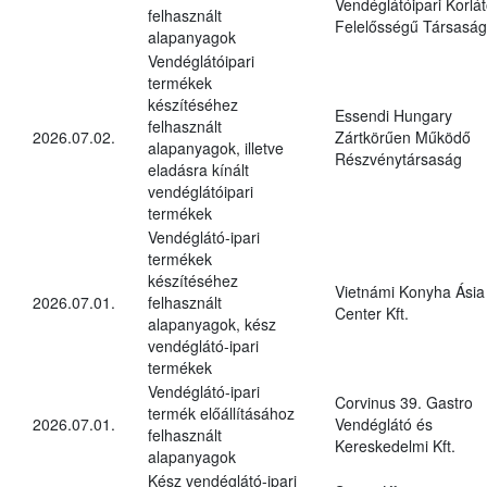
Vendéglátóipari Korlát
felhasznált
Felelősségű Társaság
alapanyagok
Vendéglátóipari
termékek
készítéséhez
Essendi Hungary
felhasznált
2026.07.02.
Zártkörűen Működő
alapanyagok, illetve
Részvénytársaság
eladásra kínált
vendéglátóipari
termékek
Vendéglátó-ipari
termékek
készítéséhez
Vietnámi Konyha Ásia
2026.07.01.
felhasznált
Center Kft.
alapanyagok, kész
vendéglátó-ipari
termékek
Vendéglátó-ipari
Corvinus 39. Gastro
termék előállításához
2026.07.01.
Vendéglátó és
felhasznált
Kereskedelmi Kft.
alapanyagok
Kész vendéglátó-ipari