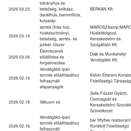
bárányhús és
2026.03.23.
belsőség, kolbász,
BERKAN Kft.
darálthús, baromfihús,
kutyatáp
sertés (friss hús,
MAROSZ&amp;MAR
húskészítmény),
Húsfeldolgozó,
2026.03.19.
belsőség, sertés- és
Kereskedelmi és
juhbél, fűszer
Szolgáltató Kft.
Élelmiszerek
Diák és Munkahelyi
2026.03.06.
előállítása és
Vendéglátó Kft.
forgalmazása
Vendéglátó-ipari
termék előállításához
Kálvin Étterem Korláto
2026.02.19.
felhasznált
Felelősségű Társaság
alapanyagok
Salis-Fűszer Gyártó,
Csomagoló és
2026.02.18.
Vákuum só
Kereskedelmi Szociáli
Szövetkezet
Vendéglátó-ipari
bar fiftyfive restaurant
termék előállításához
2026.02.16.
Korlátolt Felelősségű
felhasznált