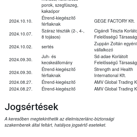
porok, szegfüszeg,
kakaópor
Étrend-kiegészítő
2024.10.10.
GEGE FACTORY Kft.
férfiaknak
Száraz tészták (2-, 4-,
Cigándi Tészta Korláto
2024.10.07.
8 tojásos)
Felelősségű Társaság
Zuppán Zoltán egyéni
2024.10.02.
sertés
vállalkozó
Juh- és
Sd-adae Korlátolt
2024.09.30.
kecskeállomány
Felelősségű Társaság
Étrend-kiegészítő
Strength and Health
2024.09.30.
férfiaknak
International Kft.
2024.08.27.
Étrend-kiegészítő
AMV Global Trading Kf
2024.08.27.
Étrend-kiegészítő
AMV Global Trading Kf
Jogsértések
A keresőben megtekinthetik az élelmiszerlánc-biztonsági
szakemberek által feltárt, hatályos jogsértő eseteket.