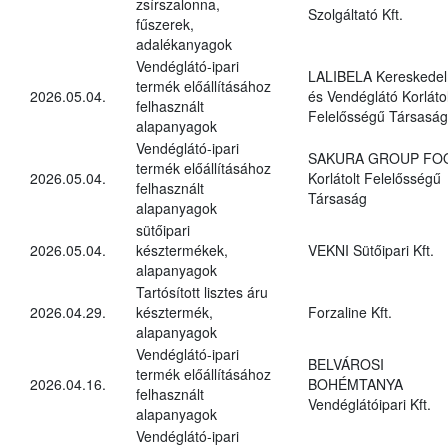
zsírszalonna,
Szolgáltató Kft.
fűszerek,
adalékanyagok
Vendéglátó-ipari
LALIBELA Kereskedel
termék előállításához
2026.05.04.
és Vendéglátó Korlátol
felhasznált
Felelősségű Társaság
alapanyagok
Vendéglátó-ipari
SAKURA GROUP FO
termék előállításához
2026.05.04.
Korlátolt Felelősségű
felhasznált
Társaság
alapanyagok
sütőipari
2026.05.04.
késztermékek,
VEKNI Sütőipari Kft.
alapanyagok
Tartósított lisztes áru
2026.04.29.
késztermék,
Forzaline Kft.
alapanyagok
Vendéglátó-ipari
BELVÁROSI
termék előállításához
2026.04.16.
BOHÉMTANYA
felhasznált
Vendéglátóipari Kft.
alapanyagok
Vendéglátó-ipari