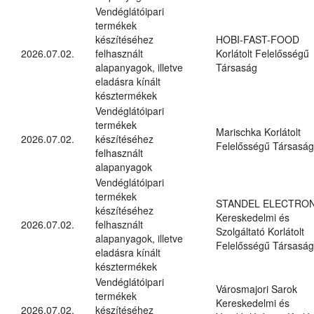
Vendéglátóipari
termékek
készítéséhez
HOBI-FAST-FOOD
2026.07.02.
felhasznált
Korlátolt Felelősségű
alapanyagok, illetve
Társaság
eladásra kínált
késztermékek
Vendéglátóipari
termékek
Marischka Korlátolt
2026.07.02.
készítéséhez
Felelősségű Társaság
felhasznált
alapanyagok
Vendéglátóipari
termékek
STANDEL ELECTRON
készítéséhez
Kereskedelmi és
2026.07.02.
felhasznált
Szolgáltató Korlátolt
alapanyagok, illetve
Felelősségű Társaság
eladásra kínált
késztermékek
Vendéglátóipari
Városmajori Sarok
termékek
Kereskedelmi és
2026.07.02.
készítéséhez