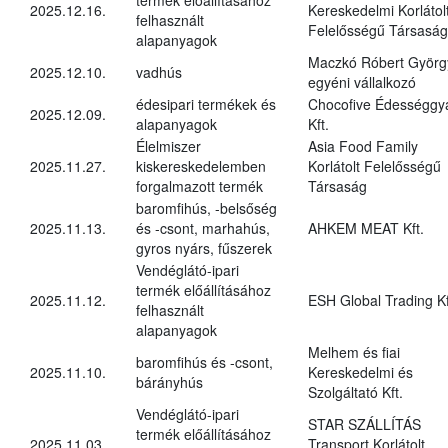
2025.12.16.
Kereskedelmi Korlátol
felhasznált
Felelősségű Társaság
alapanyagok
Maczkó Róbert Györg
2025.12.10.
vadhús
egyéni vállalkozó
édesipari termékek és
Chocofive Édességgy
2025.12.09.
alapanyagok
Kft.
Élelmiszer
Asia Food Family
2025.11.27.
kiskereskedelemben
Korlátolt Felelősségű
forgalmazott termék
Társaság
baromfihús, -belsőség
2025.11.13.
és -csont, marhahús,
AHKEM MEAT Kft.
gyros nyárs, fűszerek
Vendéglátó-ipari
termék előállításához
2025.11.12.
ESH Global Trading Kf
felhasznált
alapanyagok
Melhem és fiai
baromfihús és -csont,
2025.11.10.
Kereskedelmi és
bárányhús
Szolgáltató Kft.
Vendéglátó-ipari
STAR SZÁLLÍTÁS
termék előállításához
2025.11.03.
Transport Korlátolt