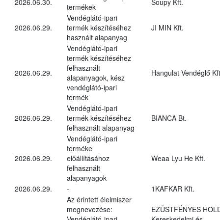
2026.06.30.
Soupy Kft.
termékek
Vendéglátó-ipari
2026.06.29.
termék készítéséhez
JI MIN Kft.
használt alapanyag
Vendéglátó-ipari
termék készítéséhez
felhasznált
2026.06.29.
Hangulat Vendéglő Kft
alapanyagok, kész
vendéglátó-ipari
termék
Vendéglátó-ipari
2026.06.29.
termék készítéséhez
BIANCA Bt.
felhasznált alapanyag
Vendéglátó-ipari
terméke
2026.06.29.
előállításához
Weaa Lyu He Kft.
felhasznált
alapanyagok
2026.06.29.
-
1KAFKAR Kft.
Az érintett élelmiszer
megnevezése:
EZÜSTFÉNYES HOL
Vendéglátó-ipari
Kereskedelmi és