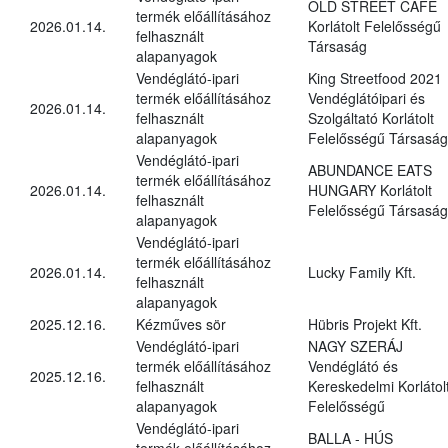
OLD STREET CAFÉ
termék előállításához
2026.01.14.
Korlátolt Felelősségű
felhasznált
Társaság
alapanyagok
Vendéglátó-ipari
King Streetfood 2021
termék előállításához
Vendéglátóipari és
2026.01.14.
felhasznált
Szolgáltató Korlátolt
alapanyagok
Felelősségű Társaság
Vendéglátó-ipari
ABUNDANCE EATS
termék előállításához
2026.01.14.
HUNGARY Korlátolt
felhasznált
Felelősségű Társaság
alapanyagok
Vendéglátó-ipari
termék előállításához
2026.01.14.
Lucky Family Kft.
felhasznált
alapanyagok
2025.12.16.
Kézműves sör
Hübris Projekt Kft.
Vendéglátó-ipari
NAGY SZERÁJ
termék előállításához
Vendéglátó és
2025.12.16.
felhasznált
Kereskedelmi Korlátol
alapanyagok
Felelősségű
Vendéglátó-ipari
BALLA - HÚS
termék előállításához