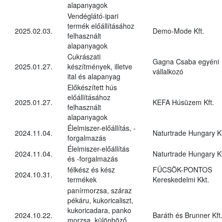
alapanyagok
Vendéglátó-ipari
termék előállításához
2025.02.03.
Demo-Mode Kft.
felhasznált
alapanyagok
Cukrászati
Gagna Csaba egyéni
2025.01.27.
készítmények, illetve
vállalkozó
ital és alapanyag
Előkészített hús
előállításához
2025.01.27.
KEFA Húsüzem Kft.
felhasznált
alapanyagok
Élelmiszer-előállítás, -
2024.11.04.
Naturtrade Hungary Kf
forgalmazás
Élelmiszer-előállítás
2024.11.04.
Naturtrade Hungary Kf
és -forgalmazás
félkész és kész
FÜCSÖK-PONTOS
2024.10.31.
termékek
Kereskedelmi Kkt.
panírmorzsa, száraz
pékáru, kukoricaliszt,
kukoricadara, panko
2024.10.22.
Baráth és Brunner Kft
morzsa, különböző