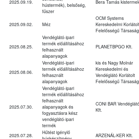
2025.09.19.
Bera Tamás kistermel
hústermék), belsőség,
fűszer
OCM Systems
2025.09.02.
Méz
Kereskedelmi Korlátol
Felelősségű Társaság
Vendéglátó-ipari
termék előállításához
2025.08.25.
PLANETBPGO Kft.
felhasznált
alapanyagok
Vendéglátó-ipari
kis és Nagy Molnár
termék előállításához
Kereskedelmi és
2025.08.06.
felhasznált
Vendéglátó Korlátolt
alapanyagok
Felelősségű Társaság
Vendéglátó-ipari
termék előállításához
felhasznált
CONI BAR Vendéglát
2025.07.30.
alapanyagok és
Kft.
fogyasztásra kész
vendéglátó-ipari
termék
Hűtést igénylő
2025.07.28.
ARZENÁL-KER Kft.
húskészítmény