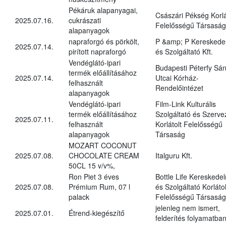
Pékáruk alapanyagai,
Császári Pékség Korlá
2025.07.16.
cukrászati
Felelősségű Társaság
alapanyagok
napraforgó és pörkölt,
P &amp; P Kereskede
2025.07.14.
pirított napraforgó
és Szolgáltató Kft.
Vendéglátó-ipari
Budapesti Péterfy Sá
termék előállításához
2025.07.14.
Utcai Kórház-
felhasznált
Rendelőintézet
alapanyagok
Vendéglátó-ipari
Film-Link Kulturális
termék előállításához
Szolgáltató és Szerve
2025.07.11.
felhasznált
Korlátolt Felelősségű
alapanyagok
Társaság
MOZART COCONUT
2025.07.08.
CHOCOLATE CREAM
Italguru Kft.
50CL 15 v/v%,
Ron Piet 3 éves
Bottle Life Kereskede
2025.07.08.
Prémium Rum, 07 l
és Szolgáltató Korlátol
palack
Felelősségű Társaság
jelenleg nem ismert,
2025.07.01.
Étrend-kiegészítő
felderítés folyamatba