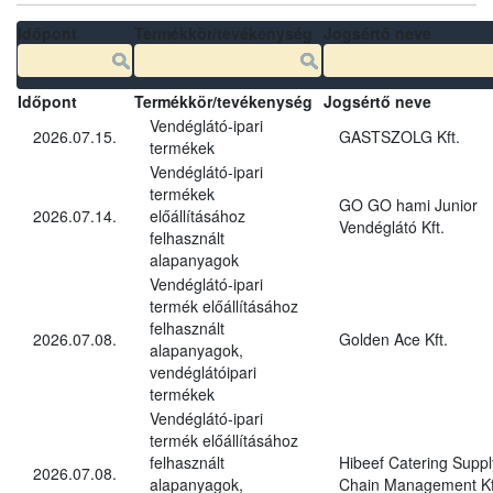
Időpont
Termékkör/tevékenység
Jogsértő neve
Időpont
Termékkör/tevékenység
Jogsértő neve
Vendéglátó-ipari
2026.07.15.
GASTSZOLG Kft.
termékek
Vendéglátó-ipari
termékek
GO GO hami Junior
2026.07.14.
előállításához
Vendéglátó Kft.
felhasznált
alapanyagok
Vendéglátó-ipari
termék előállításához
felhasznált
2026.07.08.
Golden Ace Kft.
alapanyagok,
vendéglátóipari
termékek
Vendéglátó-ipari
termék előállításához
felhasznált
Hibeef Catering Suppl
2026.07.08.
alapanyagok,
Chain Management Kf