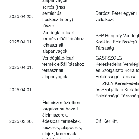
sertés (friss
sertéshús,
Daróczi Péter egyéni
2025.04.25.
húskészítmény),
vállalkozó
fűszer
Vendéglátó-ipari
SSP Hungary Vendégl
termék előállításához
2025.04.01.
Korlátolt Felelősségű
felhasznált
Társaság
alapanyagok
Vendéglátó-ipari
GASTSZOLG
termék előállításához
Kereskedelmi Vendégl
2025.04.01.
felhasznált
és Szolgáltató Korlá to
alapanyagok
Felelősségű Társasá
FITZKEY Kereskedel
2025.04.01.
és Szolgáltató Korlátol
Felelősségű Társaság
Élelmiszer üzletben
forgalomba hozott
élelmiszerek,
2025.03.20.
édesipari termékek,
Cifi-Ker Kft.
fűszerek, alapporok,
olajok, konzervek,