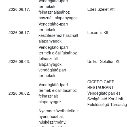
Vendéglátó-ipari
termékek
2026.06.17.
Édes Szelet Kft.
felhasználásához
használt alapanyagok
Vendéglátó-ipari
termékek
2026.06.17.
Luxentis Kft.
készítéséhez használt
alapanyagok
Vendéglátó-ipari
termék előállításához
felhasznált
2026.06.03.
Unikor Solution Kft.
alapanyagok,
vendéglátóipari
termékek
CICERO CAFE
Vendéglátó-ipari
RESTAURANT
termék előállításához
2026.06.02.
Vendéglátóipari és
felhasznált
Szolgáltató Korlátolt
alapanyagok
Felelősségű Társaság
Nyomonkövethetetlen:
nyers hús/hal,
húskészítmény,