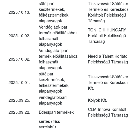
sütőipari
Tiszavasvári-Sütőüz
késztermékek,
Termelő és Kereskede
2025.10.13.
félkésztermékek,
Korlátolt Felelősségű
alapanyagok
Társaság
Vendéglátó-ipari
TON ICHI HUNGARY
termék előállításához
2025.10.02.
Korlátolt Felelősségű
felhasznált
Társaság
alapanyagok
Vendéglátó-ipari
termék előállításához
Need a Talent Korlátol
2025.10.02.
felhasznált
Felelősségű Társaság
alapanyagok
sütőipari
Tiszavasvári-Sütőüz
késztermékek,
2025.10.01.
Termelő és Kereskede
félkésztermékek,
Kft.
alapanyagok
vendéglátóipari
2025.09.25.
Kölyök Kft.
alapanyagok
CLM-Innova Korlátolt
2025.09.22.
Édesipari termékek
Felelősségű Társaság
sertés (friss
sertéshús,