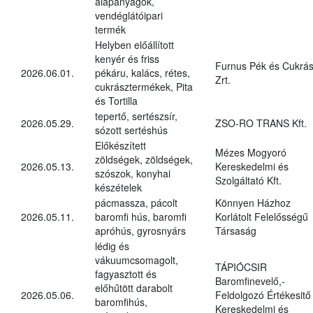
alapanyagok,
vendéglátóipari
termék
Helyben előállított
kenyér és friss
Furnus Pék és Cukrás
2026.06.01.
pékáru, kalács, rétes,
Zrt.
cukrásztermékek, Pita
és Tortilla
tepertő, sertészsír,
2026.05.29.
ZSO-RO TRANS Kft.
sózott sertéshús
Előkészített
Mézes Mogyoró
zöldségek, zöldségek,
2026.05.13.
Kereskedelmi és
szószok, konyhai
Szolgáltató Kft.
készételek
pácmassza, pácolt
Könnyen Házhoz
2026.05.11.
baromfi hús, baromfi
Korlátolt Felelősségű
apróhús, gyrosnyárs
Társaság
lédig és
vákuumcsomagolt,
TÁPIÓCSIR
fagyasztott és
Baromfinevelő,-
előhűtött darabolt
2026.05.06.
Feldolgozó Értékesitő
baromfihús,
Kereskedelmi és