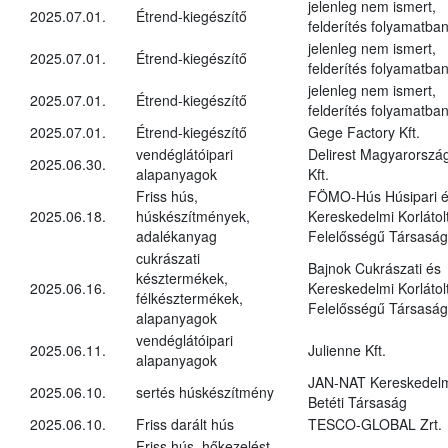
jelenleg nem ismert,
2025.07.01.
Étrend-kiegészítő
felderítés folyamatba
jelenleg nem ismert,
2025.07.01.
Étrend-kiegészítő
felderítés folyamatba
jelenleg nem ismert,
2025.07.01.
Étrend-kiegészítő
felderítés folyamatba
2025.07.01.
Étrend-kiegészítő
Gege Factory Kft.
vendéglátóipari
Delirest Magyarorszá
2025.06.30.
alapanyagok
Kft.
Friss hús,
FÖMO-Hús Húsipari 
2025.06.18.
húskészítmények,
Kereskedelmi Korlátol
adalékanyag
Felelősségű Társaság
cukrászati
Bajnok Cukrászati és
késztermékek,
2025.06.16.
Kereskedelmi Korlátol
félkésztermékek,
Felelősségű Társaság
alapanyagok
vendéglátóipari
2025.06.11.
Julienne Kft.
alapanyagok
JAN-NAT Kereskedel
2025.06.10.
sertés húskészítmény
Betéti Társaság
2025.06.10.
Friss darált hús
TESCO-GLOBAL Zrt.
Friss hús, hőkezelést