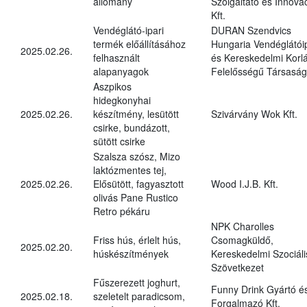
állomány
Szolgáltató és Innová
Kft.
Vendéglátó-ipari
DURAN Szendvics
termék előállításához
Hungaria Vendéglátóip
2025.02.26.
felhasznált
és Kereskedelmi Korlá
alapanyagok
Felelősségű Társaság
Aszpikos
hidegkonyhai
2025.02.26.
készítmény, lesütött
Szivárvány Wok Kft.
csirke, bundázott,
sütött csirke
Szalsza szósz, Mizo
laktózmentes tej,
2025.02.26.
Elősütött, fagyasztott
Wood I.J.B. Kft.
olivás Pane Rustico
Retro pékáru
NPK Charolles
Friss hús, érlelt hús,
Csomagküldő,
2025.02.20.
húskészítmények
Kereskedelmi Szociáli
Szövetkezet
Fűszerezett joghurt,
Funny Drink Gyártó é
2025.02.18.
szeletelt paradicsom,
Forgalmazó Kft.