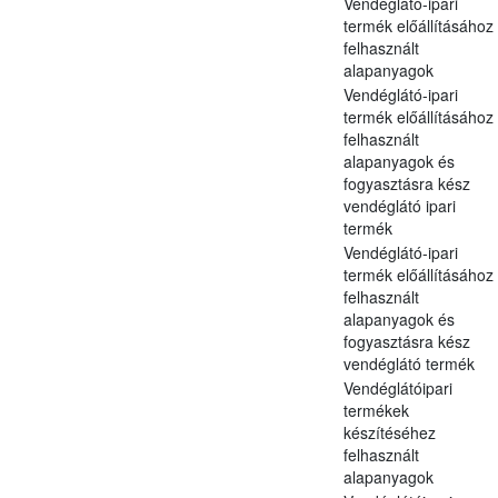
Vendéglátó-ipari
termék előállításához
felhasznált
alapanyagok
Vendéglátó-ipari
termék előállításához
felhasznált
alapanyagok és
fogyasztásra kész
vendéglátó ipari
termék
Vendéglátó-ipari
termék előállításához
felhasznált
alapanyagok és
fogyasztásra kész
vendéglátó termék
Vendéglátóipari
termékek
készítéséhez
felhasznált
alapanyagok