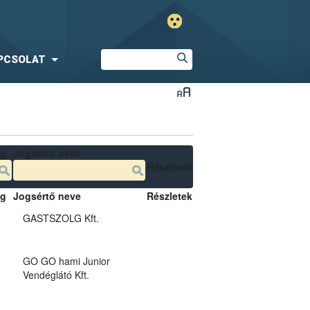
PCSOLAT
ég
Jogsértő neve
Részletek
ég
Jogsértő neve
Részletek
GASTSZOLG Kft.
GO GO hami Junior
Vendéglátó Kft.