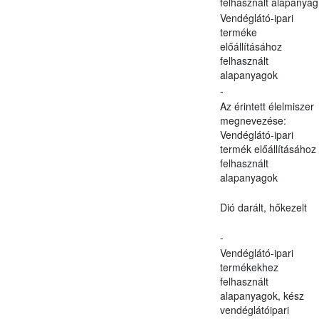
felhasznált alapanyag
Vendéglátó-ipari
terméke
előállításához
felhasznált
alapanyagok
-
Az érintett élelmiszer
megnevezése:
Vendéglátó-ipari
termék előállításához
felhasznált
alapanyagok
Dió darált, hőkezelt
-
Vendéglátó-ipari
termékekhez
felhasznált
alapanyagok, kész
vendéglátóipari