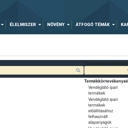
ÉLELMISZER
NÖVÉNY
ÁTFOGÓ TÉMÁK
KA
Termékkör/tevékenys
Termékkör/tevékenys
Vendéglátó-ipari
termékek
Vendéglátó-ipari
termékek
előállításához
felhasznált
alapanyagok