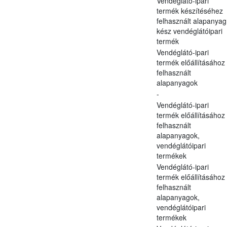
Vendéglátó-ipari
termék készítéséhez
felhasznált alapanyag
kész vendéglátóipari
termék
Vendéglátó-ipari
termék előállításához
felhasznált
alapanyagok
-
Vendéglátó-ipari
termék előállításához
felhasznált
alapanyagok,
vendéglátóipari
termékek
Vendéglátó-ipari
termék előállításához
felhasznált
alapanyagok,
vendéglátóipari
termékek