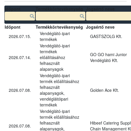
Időpont
Termékkör/tevékenység
Jogsértő neve
Időpont
Termékkör/tevékenység
Jogsértő neve
Vendéglátó-ipari
2026.07.15.
GASTSZOLG Kft.
termékek
Vendéglátó-ipari
termékek
GO GO hami Junior
2026.07.14.
előállításához
Vendéglátó Kft.
felhasznált
alapanyagok
Vendéglátó-ipari
termék előállításához
felhasznált
2026.07.08.
Golden Ace Kft.
alapanyagok,
vendéglátóipari
termékek
Vendéglátó-ipari
termék előállításához
felhasznált
Hibeef Catering Suppl
2026.07.08.
alapanyagok,
Chain Management Kf