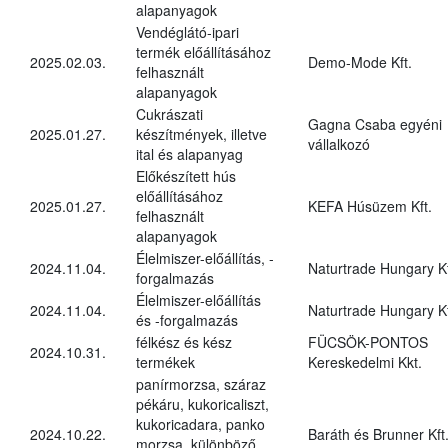
alapanyagok
Vendéglátó-ipari
termék előállításához
2025.02.03.
Demo-Mode Kft.
felhasznált
alapanyagok
Cukrászati
Gagna Csaba egyéni
2025.01.27.
készítmények, illetve
vállalkozó
ital és alapanyag
Előkészített hús
előállításához
2025.01.27.
KEFA Húsüzem Kft.
felhasznált
alapanyagok
Élelmiszer-előállítás, -
2024.11.04.
Naturtrade Hungary Kf
forgalmazás
Élelmiszer-előállítás
2024.11.04.
Naturtrade Hungary Kf
és -forgalmazás
félkész és kész
FÜCSÖK-PONTOS
2024.10.31.
termékek
Kereskedelmi Kkt.
panírmorzsa, száraz
pékáru, kukoricaliszt,
kukoricadara, panko
2024.10.22.
Baráth és Brunner Kft
morzsa, különböző