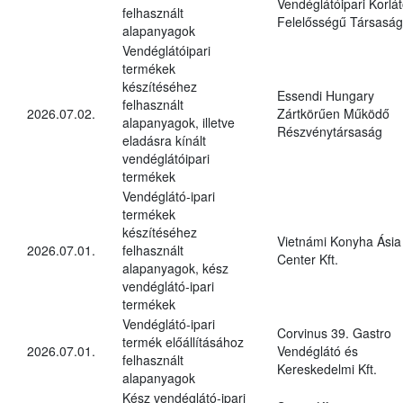
Vendéglátóipari Korlát
felhasznált
Felelősségű Társaság
alapanyagok
Vendéglátóipari
termékek
készítéséhez
Essendi Hungary
felhasznált
2026.07.02.
Zártkörűen Működő
alapanyagok, illetve
Részvénytársaság
eladásra kínált
vendéglátóipari
termékek
Vendéglátó-ipari
termékek
készítéséhez
Vietnámi Konyha Ásia
2026.07.01.
felhasznált
Center Kft.
alapanyagok, kész
vendéglátó-ipari
termékek
Vendéglátó-ipari
Corvinus 39. Gastro
termék előállításához
2026.07.01.
Vendéglátó és
felhasznált
Kereskedelmi Kft.
alapanyagok
Kész vendéglátó-ipari