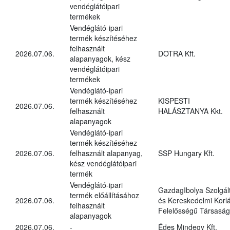
vendéglátóipari
termékek
Vendéglátó-ipari
termék készítéséhez
felhasznált
2026.07.06.
DOTRA Kft.
alapanyagok, kész
vendéglátóipari
termékek
Vendéglátó-ipari
termék készítéséhez
KISPESTI
2026.07.06.
felhasznált
HALÁSZTANYA Kkt.
alapanyagok
Vendéglátó-ipari
termék készítéséhez
2026.07.06.
felhasznált alapanyag,
SSP Hungary Kft.
kész vendéglátóipari
termék
Vendéglátó-ipari
GazdagIbolya Szolgál
termék előállításához
2026.07.06.
és Kereskedelmi Korlá
felhasznált
Felelősségű Társaság
alapanyagok
2026.07.06.
-
Édes Mindegy Kft.