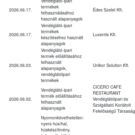
Vendéglátó-ipari
termékek
2026.06.17.
Édes Szelet Kft.
felhasználásához
használt alapanyagok
Vendéglátó-ipari
termékek
2026.06.17.
Luxentis Kft.
készítéséhez használt
alapanyagok
Vendéglátó-ipari
termék előállításához
felhasznált
2026.06.03.
Unikor Solution Kft.
alapanyagok,
vendéglátóipari
termékek
CICERO CAFE
Vendéglátó-ipari
RESTAURANT
termék előállításához
2026.06.02.
Vendéglátóipari és
felhasznált
Szolgáltató Korlátolt
alapanyagok
Felelősségű Társaság
Nyomonkövethetetlen:
nyers hús/hal,
húskészítmény,