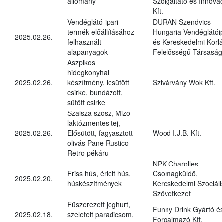
állomány
Szolgáltató és Innová
Kft.
Vendéglátó-ipari
DURAN Szendvics
termék előállításához
Hungaria Vendéglátóip
2025.02.26.
felhasznált
és Kereskedelmi Korlá
alapanyagok
Felelősségű Társaság
Aszpikos
hidegkonyhai
2025.02.26.
készítmény, lesütött
Szivárvány Wok Kft.
csirke, bundázott,
sütött csirke
Szalsza szósz, Mizo
laktózmentes tej,
2025.02.26.
Elősütött, fagyasztott
Wood I.J.B. Kft.
olivás Pane Rustico
Retro pékáru
NPK Charolles
Friss hús, érlelt hús,
Csomagküldő,
2025.02.20.
húskészítmények
Kereskedelmi Szociáli
Szövetkezet
Fűszerezett joghurt,
Funny Drink Gyártó é
2025.02.18.
szeletelt paradicsom,
Forgalmazó Kft.