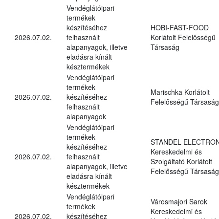
Vendéglátóipari
termékek
készítéséhez
HOBI-FAST-FOOD
2026.07.02.
felhasznált
Korlátolt Felelősségű
alapanyagok, illetve
Társaság
eladásra kínált
késztermékek
Vendéglátóipari
termékek
Marischka Korlátolt
2026.07.02.
készítéséhez
Felelősségű Társaság
felhasznált
alapanyagok
Vendéglátóipari
termékek
STANDEL ELECTRON
készítéséhez
Kereskedelmi és
2026.07.02.
felhasznált
Szolgáltató Korlátolt
alapanyagok, illetve
Felelősségű Társaság
eladásra kínált
késztermékek
Vendéglátóipari
Városmajori Sarok
termékek
Kereskedelmi és
2026.07.02.
készítéséhez