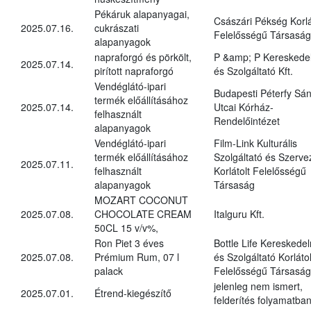
Pékáruk alapanyagai,
Császári Pékség Korlá
2025.07.16.
cukrászati
Felelősségű Társaság
alapanyagok
napraforgó és pörkölt,
P &amp; P Kereskede
2025.07.14.
pirított napraforgó
és Szolgáltató Kft.
Vendéglátó-ipari
Budapesti Péterfy Sá
termék előállításához
2025.07.14.
Utcai Kórház-
felhasznált
Rendelőintézet
alapanyagok
Vendéglátó-ipari
Film-Link Kulturális
termék előállításához
Szolgáltató és Szerve
2025.07.11.
felhasznált
Korlátolt Felelősségű
alapanyagok
Társaság
MOZART COCONUT
2025.07.08.
CHOCOLATE CREAM
Italguru Kft.
50CL 15 v/v%,
Ron Piet 3 éves
Bottle Life Kereskede
2025.07.08.
Prémium Rum, 07 l
és Szolgáltató Korlátol
palack
Felelősségű Társaság
jelenleg nem ismert,
2025.07.01.
Étrend-kiegészítő
felderítés folyamatba