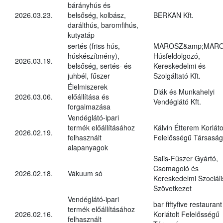
bárányhús és
2026.03.23.
belsőség, kolbász,
BERKAN Kft.
darálthús, baromfihús,
kutyatáp
sertés (friss hús,
MAROSZ&amp;MAR
húskészítmény),
Húsfeldolgozó,
2026.03.19.
belsőség, sertés- és
Kereskedelmi és
juhbél, fűszer
Szolgáltató Kft.
Élelmiszerek
Diák és Munkahelyi
2026.03.06.
előállítása és
Vendéglátó Kft.
forgalmazása
Vendéglátó-ipari
termék előállításához
Kálvin Étterem Korláto
2026.02.19.
felhasznált
Felelősségű Társaság
alapanyagok
Salis-Fűszer Gyártó,
Csomagoló és
2026.02.18.
Vákuum só
Kereskedelmi Szociáli
Szövetkezet
Vendéglátó-ipari
bar fiftyfive restaurant
termék előállításához
2026.02.16.
Korlátolt Felelősségű
felhasznált