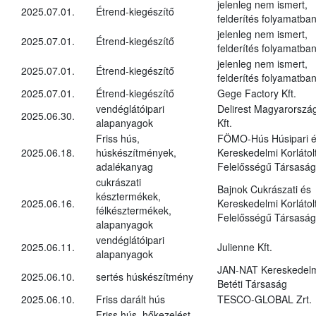
jelenleg nem ismert,
2025.07.01.
Étrend-kiegészítő
felderítés folyamatba
jelenleg nem ismert,
2025.07.01.
Étrend-kiegészítő
felderítés folyamatba
jelenleg nem ismert,
2025.07.01.
Étrend-kiegészítő
felderítés folyamatba
2025.07.01.
Étrend-kiegészítő
Gege Factory Kft.
vendéglátóipari
Delirest Magyarorszá
2025.06.30.
alapanyagok
Kft.
Friss hús,
FÖMO-Hús Húsipari 
2025.06.18.
húskészítmények,
Kereskedelmi Korlátol
adalékanyag
Felelősségű Társaság
cukrászati
Bajnok Cukrászati és
késztermékek,
2025.06.16.
Kereskedelmi Korlátol
félkésztermékek,
Felelősségű Társaság
alapanyagok
vendéglátóipari
2025.06.11.
Julienne Kft.
alapanyagok
JAN-NAT Kereskedel
2025.06.10.
sertés húskészítmény
Betéti Társaság
2025.06.10.
Friss darált hús
TESCO-GLOBAL Zrt.
Friss hús, hőkezelést