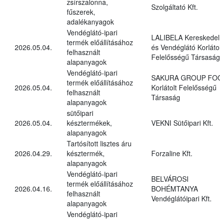
zsírszalonna,
Szolgáltató Kft.
fűszerek,
adalékanyagok
Vendéglátó-ipari
LALIBELA Kereskedel
termék előállításához
2026.05.04.
és Vendéglátó Korlátol
felhasznált
Felelősségű Társaság
alapanyagok
Vendéglátó-ipari
SAKURA GROUP FO
termék előállításához
2026.05.04.
Korlátolt Felelősségű
felhasznált
Társaság
alapanyagok
sütőipari
2026.05.04.
késztermékek,
VEKNI Sütőipari Kft.
alapanyagok
Tartósított lisztes áru
2026.04.29.
késztermék,
Forzaline Kft.
alapanyagok
Vendéglátó-ipari
BELVÁROSI
termék előállításához
2026.04.16.
BOHÉMTANYA
felhasznált
Vendéglátóipari Kft.
alapanyagok
Vendéglátó-ipari