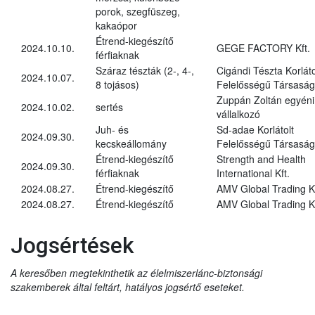
porok, szegfüszeg,
kakaópor
Étrend-kiegészítő
2024.10.10.
GEGE FACTORY Kft.
férfiaknak
Száraz tészták (2-, 4-,
Cigándi Tészta Korláto
2024.10.07.
8 tojásos)
Felelősségű Társaság
Zuppán Zoltán egyéni
2024.10.02.
sertés
vállalkozó
Juh- és
Sd-adae Korlátolt
2024.09.30.
kecskeállomány
Felelősségű Társaság
Étrend-kiegészítő
Strength and Health
2024.09.30.
férfiaknak
International Kft.
2024.08.27.
Étrend-kiegészítő
AMV Global Trading Kf
2024.08.27.
Étrend-kiegészítő
AMV Global Trading Kf
Jogsértések
A keresőben megtekinthetik az élelmiszerlánc-biztonsági
szakemberek által feltárt, hatályos jogsértő eseteket.