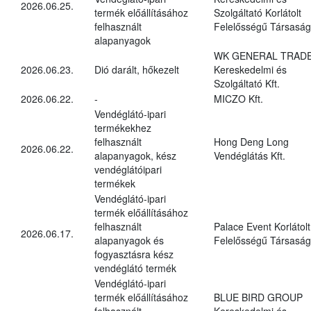
2026.06.25.
termék előállításához
Szolgáltató Korlátolt
felhasznált
Felelősségű Társaság
alapanyagok
WK GENERAL TRAD
2026.06.23.
Dió darált, hőkezelt
Kereskedelmi és
Szolgáltató Kft.
2026.06.22.
-
MICZO Kft.
Vendéglátó-ipari
termékekhez
felhasznált
Hong Deng Long
2026.06.22.
alapanyagok, kész
Vendéglátás Kft.
vendéglátóipari
termékek
Vendéglátó-ipari
termék előállításához
felhasznált
Palace Event Korlátolt
2026.06.17.
alapanyagok és
Felelősségű Társaság
fogyasztásra kész
vendéglátó termék
Vendéglátó-ipari
termék előállításához
BLUE BIRD GROUP
felhasznált
Kereskedelmi és