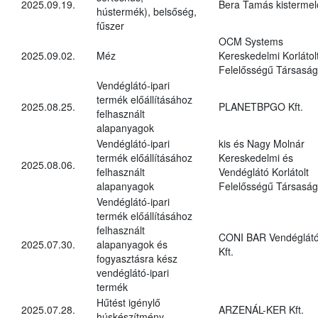
2025.09.19.
Bera Tamás kistermel
hústermék), belsőség,
fűszer
OCM Systems
2025.09.02.
Méz
Kereskedelmi Korlátol
Felelősségű Társaság
Vendéglátó-ipari
termék előállításához
2025.08.25.
PLANETBPGO Kft.
felhasznált
alapanyagok
Vendéglátó-ipari
kis és Nagy Molnár
termék előállításához
Kereskedelmi és
2025.08.06.
felhasznált
Vendéglátó Korlátolt
alapanyagok
Felelősségű Társaság
Vendéglátó-ipari
termék előállításához
felhasznált
CONI BAR Vendéglát
2025.07.30.
alapanyagok és
Kft.
fogyasztásra kész
vendéglátó-ipari
termék
Hűtést igénylő
2025.07.28.
ARZENÁL-KER Kft.
húskészítmény