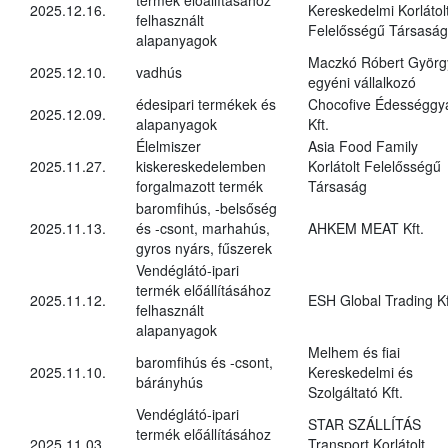
2025.12.16.
Kereskedelmi Korlátol
felhasznált
Felelősségű Társaság
alapanyagok
Maczkó Róbert Györg
2025.12.10.
vadhús
egyéni vállalkozó
édesipari termékek és
Chocofive Édességgy
2025.12.09.
alapanyagok
Kft.
Élelmiszer
Asia Food Family
2025.11.27.
kiskereskedelemben
Korlátolt Felelősségű
forgalmazott termék
Társaság
baromfihús, -belsőség
2025.11.13.
és -csont, marhahús,
AHKEM MEAT Kft.
gyros nyárs, fűszerek
Vendéglátó-ipari
termék előállításához
2025.11.12.
ESH Global Trading Kf
felhasznált
alapanyagok
Melhem és fiai
baromfihús és -csont,
2025.11.10.
Kereskedelmi és
bárányhús
Szolgáltató Kft.
Vendéglátó-ipari
STAR SZÁLLÍTÁS
termék előállításához
2025.11.03.
Transport Korlátolt