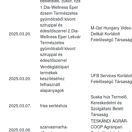
bébiételek, cukor, rizs
1.Dia-Wellness Eper
dzsem Természetes
gyümölcsből kivont
sziruppal és
M-Gel Hungary Video
édesítőszerrel 2.Dia-
2025.03.20.
Delikát Korlátolt
Wellness Eper Lekvár
Felelősségű Társaság
Természetes
gyümölcsből kivont
sziruppal és
édesítőszerrel
Vendéglátóipari
termékek
UFB Services Korlátol
2025.03.20.
készítéséhez
Felelősségű Társaság
felhasznált
alapanyagok
Suska hús Termelő,
Kereskedelmi és
2025.03.07.
friss sertéshús
Szolgáltató Betéti
Társaság
TESKÁNDI AGRÁR-
szarvasmarha-
COOP Agráripari
2025.03.06.