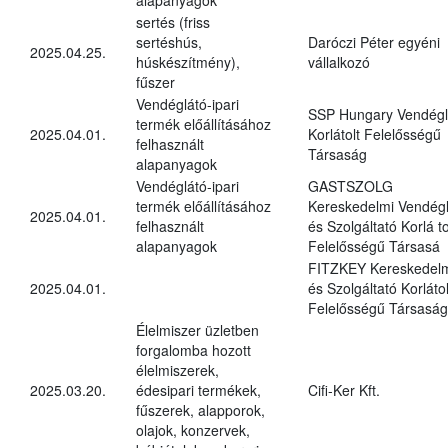
sertés (friss
sertéshús,
Daróczi Péter egyéni
2025.04.25.
húskészítmény),
vállalkozó
fűszer
Vendéglátó-ipari
SSP Hungary Vendégl
termék előállításához
2025.04.01.
Korlátolt Felelősségű
felhasznált
Társaság
alapanyagok
Vendéglátó-ipari
GASTSZOLG
termék előállításához
Kereskedelmi Vendégl
2025.04.01.
felhasznált
és Szolgáltató Korlá to
alapanyagok
Felelősségű Társasá
FITZKEY Kereskedel
2025.04.01.
és Szolgáltató Korlátol
Felelősségű Társaság
Élelmiszer üzletben
forgalomba hozott
élelmiszerek,
2025.03.20.
édesipari termékek,
Cifi-Ker Kft.
fűszerek, alapporok,
olajok, konzervek,