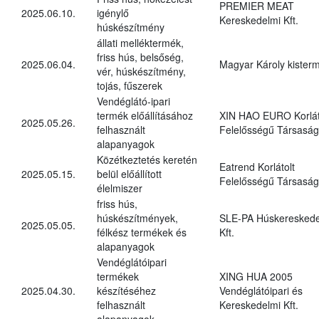
PREMIER MEAT
2025.06.10.
igénylő
Kereskedelmi Kft.
húskészítmény
állati melléktermék,
friss hús, belsőség,
2025.06.04.
Magyar Károly kister
vér, húskészítmény,
tojás, fűszerek
Vendéglátó-ipari
termék előállításához
XIN HAO EURO Korlát
2025.05.26.
felhasznált
Felelősségű Társaság
alapanyagok
Közétkeztetés keretén
Eatrend Korlátolt
2025.05.15.
belül előállított
Felelősségű Társaság
élelmiszer
friss hús,
húskészítmények,
SLE-PA Húskereskede
2025.05.05.
félkész termékek és
Kft.
alapanyagok
Vendéglátóipari
termékek
XING HUA 2005
2025.04.30.
készítéséhez
Vendéglátóipari és
felhasznált
Kereskedelmi Kft.
alapanyagok