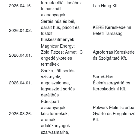
termék előállításához
2026.04.16.
Lac Hong Kft.
felhasznált
alapanyagok
Sertés hús és bél,
darált hús, pácolt és
KERE Kereskedelmi
2026.04.02.
füstölt
Betéti Társaság
húskészítmények
Magnicur Energy;
Zöld Rezes; Armetil C
Agroforrás Kereskede
2026.04.01.
engedélyköteles
és Szolgáltató Kft.
termékek
Sonka, főtt sertés
szív-nyelv,
Sarud-Hús
2026.04.01.
angolszalonna,
Élelmiszergyártó és
fagyasztott sertés
Kereskedelmi Kft.
darálthús
Édesipari
alapanyagok,
Polwerk Élelmiszeripar
2026.03.26.
késztermékek,
Gyártó és Forgalmaz
aromák,
Kft.
adalékanyagok
szarvasmarha,