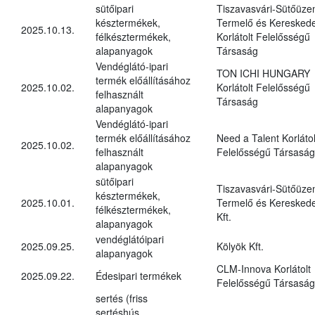
sütőipari
Tiszavasvári-Sütőüz
késztermékek,
Termelő és Kereskede
2025.10.13.
félkésztermékek,
Korlátolt Felelősségű
alapanyagok
Társaság
Vendéglátó-ipari
TON ICHI HUNGARY
termék előállításához
2025.10.02.
Korlátolt Felelősségű
felhasznált
Társaság
alapanyagok
Vendéglátó-ipari
termék előállításához
Need a Talent Korlátol
2025.10.02.
felhasznált
Felelősségű Társaság
alapanyagok
sütőipari
Tiszavasvári-Sütőüz
késztermékek,
2025.10.01.
Termelő és Kereskede
félkésztermékek,
Kft.
alapanyagok
vendéglátóipari
2025.09.25.
Kölyök Kft.
alapanyagok
CLM-Innova Korlátolt
2025.09.22.
Édesipari termékek
Felelősségű Társaság
sertés (friss
sertéshús,