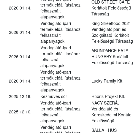
OLD STREET CAFÉ
termék előállításához
2026.01.14.
Korlátolt Felelősségű
felhasznált
Társaság
alapanyagok
Vendéglátó-ipari
King Streetfood 2021
termék előállításához
Vendéglátóipari és
2026.01.14.
felhasznált
Szolgáltató Korlátolt
alapanyagok
Felelősségű Társaság
Vendéglátó-ipari
ABUNDANCE EATS
termék előállításához
2026.01.14.
HUNGARY Korlátolt
felhasznált
Felelősségű Társaság
alapanyagok
Vendéglátó-ipari
termék előállításához
2026.01.14.
Lucky Family Kft.
felhasznált
alapanyagok
2025.12.16.
Kézműves sör
Hübris Projekt Kft.
Vendéglátó-ipari
NAGY SZERÁJ
termék előállításához
Vendéglátó és
2025.12.16.
felhasznált
Kereskedelmi Korlátol
alapanyagok
Felelősségű
Vendéglátó-ipari
BALLA - HÚS
termék előállításához