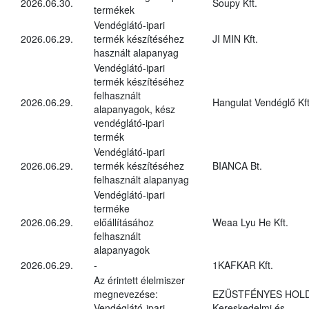
2026.06.30.
Soupy Kft.
termékek
Vendéglátó-ipari
2026.06.29.
termék készítéséhez
JI MIN Kft.
használt alapanyag
Vendéglátó-ipari
termék készítéséhez
felhasznált
2026.06.29.
Hangulat Vendéglő Kft
alapanyagok, kész
vendéglátó-ipari
termék
Vendéglátó-ipari
2026.06.29.
termék készítéséhez
BIANCA Bt.
felhasznált alapanyag
Vendéglátó-ipari
terméke
2026.06.29.
előállításához
Weaa Lyu He Kft.
felhasznált
alapanyagok
2026.06.29.
-
1KAFKAR Kft.
Az érintett élelmiszer
megnevezése:
EZÜSTFÉNYES HOL
Vendéglátó-ipari
Kereskedelmi és