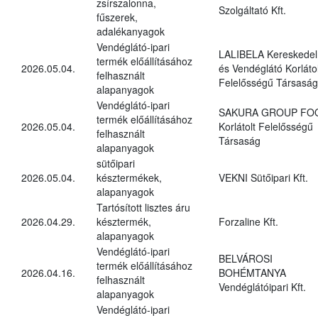
zsírszalonna,
Szolgáltató Kft.
fűszerek,
adalékanyagok
Vendéglátó-ipari
LALIBELA Kereskedel
termék előállításához
2026.05.04.
és Vendéglátó Korlátol
felhasznált
Felelősségű Társaság
alapanyagok
Vendéglátó-ipari
SAKURA GROUP FO
termék előállításához
2026.05.04.
Korlátolt Felelősségű
felhasznált
Társaság
alapanyagok
sütőipari
2026.05.04.
késztermékek,
VEKNI Sütőipari Kft.
alapanyagok
Tartósított lisztes áru
2026.04.29.
késztermék,
Forzaline Kft.
alapanyagok
Vendéglátó-ipari
BELVÁROSI
termék előállításához
2026.04.16.
BOHÉMTANYA
felhasznált
Vendéglátóipari Kft.
alapanyagok
Vendéglátó-ipari