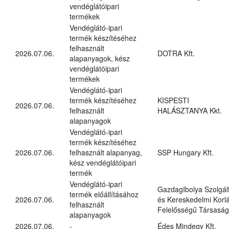
vendéglátóipari
termékek
Vendéglátó-ipari
termék készítéséhez
felhasznált
2026.07.06.
DOTRA Kft.
alapanyagok, kész
vendéglátóipari
termékek
Vendéglátó-ipari
termék készítéséhez
KISPESTI
2026.07.06.
felhasznált
HALÁSZTANYA Kkt.
alapanyagok
Vendéglátó-ipari
termék készítéséhez
2026.07.06.
felhasznált alapanyag,
SSP Hungary Kft.
kész vendéglátóipari
termék
Vendéglátó-ipari
GazdagIbolya Szolgál
termék előállításához
2026.07.06.
és Kereskedelmi Korlá
felhasznált
Felelősségű Társaság
alapanyagok
2026.07.06.
-
Édes Mindegy Kft.