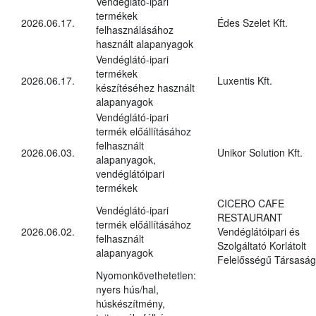
Vendéglátó-ipari
termékek
2026.06.17.
Édes Szelet Kft.
felhasználásához
használt alapanyagok
Vendéglátó-ipari
termékek
2026.06.17.
Luxentis Kft.
készítéséhez használt
alapanyagok
Vendéglátó-ipari
termék előállításához
felhasznált
2026.06.03.
Unikor Solution Kft.
alapanyagok,
vendéglátóipari
termékek
CICERO CAFE
Vendéglátó-ipari
RESTAURANT
termék előállításához
2026.06.02.
Vendéglátóipari és
felhasznált
Szolgáltató Korlátolt
alapanyagok
Felelősségű Társaság
Nyomonkövethetetlen:
nyers hús/hal,
húskészítmény,