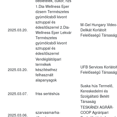
bébiételek, cukor, rizs
1.Dia-Wellness Eper
dzsem Természetes
gyümölcsből kivont
sziruppal és
M-Gel Hungary Video
édesítőszerrel 2.Dia-
2025.03.20.
Delikát Korlátolt
Wellness Eper Lekvár
Felelősségű Társaság
Természetes
gyümölcsből kivont
sziruppal és
édesítőszerrel
Vendéglátóipari
termékek
UFB Services Korlátol
2025.03.20.
készítéséhez
Felelősségű Társaság
felhasznált
alapanyagok
Suska hús Termelő,
Kereskedelmi és
2025.03.07.
friss sertéshús
Szolgáltató Betéti
Társaság
TESKÁNDI AGRÁR-
szarvasmarha-
COOP Agráripari
2025.03.06.