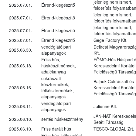
jelenleg nem ismert,
2025.07.01.
Étrend-kiegészítő
felderítés folyamatba
jelenleg nem ismert,
2025.07.01.
Étrend-kiegészítő
felderítés folyamatba
jelenleg nem ismert,
2025.07.01.
Étrend-kiegészítő
felderítés folyamatba
2025.07.01.
Étrend-kiegészítő
Gege Factory Kft.
vendéglátóipari
Delirest Magyarorszá
2025.06.30.
alapanyagok
Kft.
Friss hús,
FÖMO-Hús Húsipari 
2025.06.18.
húskészítmények,
Kereskedelmi Korlátol
adalékanyag
Felelősségű Társaság
cukrászati
Bajnok Cukrászati és
késztermékek,
2025.06.16.
Kereskedelmi Korlátol
félkésztermékek,
Felelősségű Társaság
alapanyagok
vendéglátóipari
2025.06.11.
Julienne Kft.
alapanyagok
JAN-NAT Kereskedel
2025.06.10.
sertés húskészítmény
Betéti Társaság
2025.06.10.
Friss darált hús
TESCO-GLOBAL Zrt.
Friss hús, hőkezelést