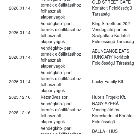
OLD STREET CAFÉ
termék előállításához
2026.01.14.
Korlátolt Felelősségű
felhasznált
Társaság
alapanyagok
Vendéglátó-ipari
King Streetfood 2021
termék előállításához
Vendéglátóipari és
2026.01.14.
felhasznált
Szolgáltató Korlátolt
alapanyagok
Felelősségű Társaság
Vendéglátó-ipari
ABUNDANCE EATS
termék előállításához
2026.01.14.
HUNGARY Korlátolt
felhasznált
Felelősségű Társaság
alapanyagok
Vendéglátó-ipari
termék előállításához
2026.01.14.
Lucky Family Kft.
felhasznált
alapanyagok
2025.12.16.
Kézműves sör
Hübris Projekt Kft.
Vendéglátó-ipari
NAGY SZERÁJ
termék előállításához
Vendéglátó és
2025.12.16.
felhasznált
Kereskedelmi Korlátol
alapanyagok
Felelősségű
Vendéglátó-ipari
BALLA - HÚS
termék előállításához