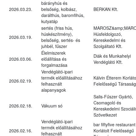
bárányhús és
2026.03.23.
belsőség, kolbász,
BERKAN Kft.
darálthús, baromfihús,
kutyatáp
sertés (friss hús,
MAROSZ&amp;MAR
húskészítmény),
Húsfeldolgozó,
2026.03.19.
belsőség, sertés- és
Kereskedelmi és
juhbél, fűszer
Szolgáltató Kft.
Élelmiszerek
Diák és Munkahelyi
2026.03.06.
előállítása és
Vendéglátó Kft.
forgalmazása
Vendéglátó-ipari
termék előállításához
Kálvin Étterem Korláto
2026.02.19.
felhasznált
Felelősségű Társaság
alapanyagok
Salis-Fűszer Gyártó,
Csomagoló és
2026.02.18.
Vákuum só
Kereskedelmi Szociáli
Szövetkezet
Vendéglátó-ipari
bar fiftyfive restaurant
termék előállításához
2026.02.16.
Korlátolt Felelősségű
felhasznált