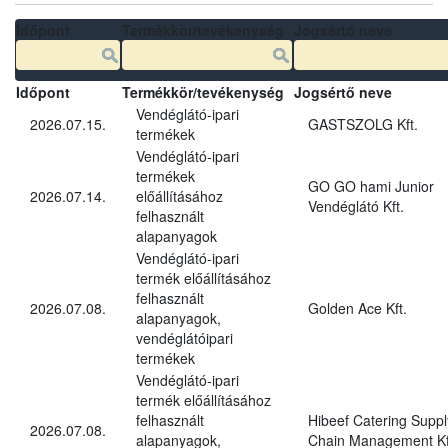
Időpont
Termékkör/tevékenység
Jogsértő neve
Időpont
Termékkör/tevékenység
Jogsértő neve
Vendéglátó-ipari
2026.07.15.
GASTSZOLG Kft.
termékek
Vendéglátó-ipari
termékek
GO GO hami Junior
2026.07.14.
előállításához
Vendéglátó Kft.
felhasznált
alapanyagok
Vendéglátó-ipari
termék előállításához
felhasznált
2026.07.08.
Golden Ace Kft.
alapanyagok,
vendéglátóipari
termékek
Vendéglátó-ipari
termék előállításához
felhasznált
Hibeef Catering Suppl
2026.07.08.
alapanyagok,
Chain Management Kf