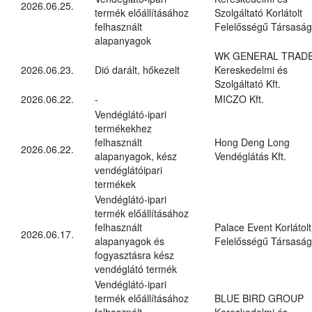
2026.06.25.
termék előállításához
Szolgáltató Korlátolt
felhasznált
Felelősségű Társaság
alapanyagok
WK GENERAL TRAD
2026.06.23.
Dió darált, hőkezelt
Kereskedelmi és
Szolgáltató Kft.
2026.06.22.
-
MICZO Kft.
Vendéglátó-ipari
termékekhez
felhasznált
Hong Deng Long
2026.06.22.
alapanyagok, kész
Vendéglátás Kft.
vendéglátóipari
termékek
Vendéglátó-ipari
termék előállításához
felhasznált
Palace Event Korlátolt
2026.06.17.
alapanyagok és
Felelősségű Társaság
fogyasztásra kész
vendéglátó termék
Vendéglátó-ipari
termék előállításához
BLUE BIRD GROUP
felhasznált
Kereskedelmi és