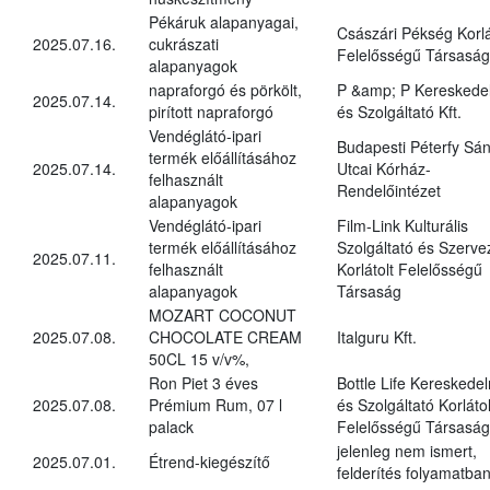
Pékáruk alapanyagai,
Császári Pékség Korlá
2025.07.16.
cukrászati
Felelősségű Társaság
alapanyagok
napraforgó és pörkölt,
P &amp; P Kereskede
2025.07.14.
pirított napraforgó
és Szolgáltató Kft.
Vendéglátó-ipari
Budapesti Péterfy Sá
termék előállításához
2025.07.14.
Utcai Kórház-
felhasznált
Rendelőintézet
alapanyagok
Vendéglátó-ipari
Film-Link Kulturális
termék előállításához
Szolgáltató és Szerve
2025.07.11.
felhasznált
Korlátolt Felelősségű
alapanyagok
Társaság
MOZART COCONUT
2025.07.08.
CHOCOLATE CREAM
Italguru Kft.
50CL 15 v/v%,
Ron Piet 3 éves
Bottle Life Kereskede
2025.07.08.
Prémium Rum, 07 l
és Szolgáltató Korlátol
palack
Felelősségű Társaság
jelenleg nem ismert,
2025.07.01.
Étrend-kiegészítő
felderítés folyamatba