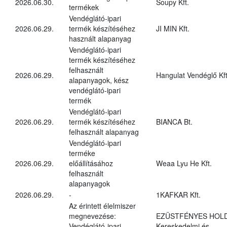
2026.06.30.
Soupy Kft.
termékek
Vendéglátó-ipari
2026.06.29.
termék készítéséhez
JI MIN Kft.
használt alapanyag
Vendéglátó-ipari
termék készítéséhez
felhasznált
2026.06.29.
Hangulat Vendéglő Kft
alapanyagok, kész
vendéglátó-ipari
termék
Vendéglátó-ipari
2026.06.29.
termék készítéséhez
BIANCA Bt.
felhasznált alapanyag
Vendéglátó-ipari
terméke
2026.06.29.
előállításához
Weaa Lyu He Kft.
felhasznált
alapanyagok
2026.06.29.
-
1KAFKAR Kft.
Az érintett élelmiszer
megnevezése:
EZÜSTFÉNYES HOL
Vendéglátó-ipari
Kereskedelmi és