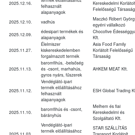
2025.12.16.
Kereskedelmi Korlátol
felhasznált
Felelősségű Társaság
alapanyagok
Maczkó Róbert Györg
2025.12.10.
vadhús
egyéni vállalkozó
édesipari termékek és
Chocofive Édességgy
2025.12.09.
alapanyagok
Kft.
Élelmiszer
Asia Food Family
2025.11.27.
kiskereskedelemben
Korlátolt Felelősségű
forgalmazott termék
Társaság
baromfihús, -belsőség
2025.11.13.
és -csont, marhahús,
AHKEM MEAT Kft.
gyros nyárs, fűszerek
Vendéglátó-ipari
termék előállításához
2025.11.12.
ESH Global Trading Kf
felhasznált
alapanyagok
Melhem és fiai
baromfihús és -csont,
2025.11.10.
Kereskedelmi és
bárányhús
Szolgáltató Kft.
Vendéglátó-ipari
STAR SZÁLLÍTÁS
termék előállításához
2025.11.03.
Transport Korlátolt