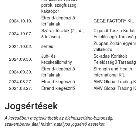
porok, szegfüszeg,
kakaópor
Étrend-kiegészítő
2024.10.10.
GEGE FACTORY Kft.
férfiaknak
Száraz tészták (2-, 4-,
Cigándi Tészta Korláto
2024.10.07.
8 tojásos)
Felelősségű Társaság
Zuppán Zoltán egyéni
2024.10.02.
sertés
vállalkozó
Juh- és
Sd-adae Korlátolt
2024.09.30.
kecskeállomány
Felelősségű Társaság
Étrend-kiegészítő
Strength and Health
2024.09.30.
férfiaknak
International Kft.
2024.08.27.
Étrend-kiegészítő
AMV Global Trading Kf
2024.08.27.
Étrend-kiegészítő
AMV Global Trading Kf
Jogsértések
A keresőben megtekinthetik az élelmiszerlánc-biztonsági
szakemberek által feltárt, hatályos jogsértő eseteket.