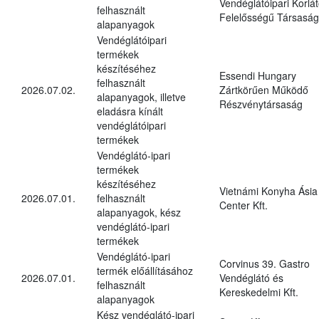
Vendéglátóipari Korlát
felhasznált
Felelősségű Társaság
alapanyagok
Vendéglátóipari
termékek
készítéséhez
Essendi Hungary
felhasznált
2026.07.02.
Zártkörűen Működő
alapanyagok, illetve
Részvénytársaság
eladásra kínált
vendéglátóipari
termékek
Vendéglátó-ipari
termékek
készítéséhez
Vietnámi Konyha Ásia
2026.07.01.
felhasznált
Center Kft.
alapanyagok, kész
vendéglátó-ipari
termékek
Vendéglátó-ipari
Corvinus 39. Gastro
termék előállításához
2026.07.01.
Vendéglátó és
felhasznált
Kereskedelmi Kft.
alapanyagok
Kész vendéglátó-ipari