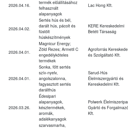
termék előállításához
2026.04.16.
Lac Hong Kft.
felhasznált
alapanyagok
Sertés hús és bél,
darált hús, pácolt és
KERE Kereskedelmi
2026.04.02.
füstölt
Betéti Társaság
húskészítmények
Magnicur Energy;
Zöld Rezes; Armetil C
Agroforrás Kereskede
2026.04.01.
engedélyköteles
és Szolgáltató Kft.
termékek
Sonka, főtt sertés
szív-nyelv,
Sarud-Hús
2026.04.01.
angolszalonna,
Élelmiszergyártó és
fagyasztott sertés
Kereskedelmi Kft.
darálthús
Édesipari
alapanyagok,
Polwerk Élelmiszeripar
2026.03.26.
késztermékek,
Gyártó és Forgalmaz
aromák,
Kft.
adalékanyagok
szarvasmarha,