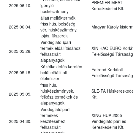
PREMIER MEAT
2025.06.10.
igénylő
Kereskedelmi Kft.
húskészítmény
állati melléktermék,
friss hús, belsőség,
2025.06.04.
Magyar Károly kister
vér, húskészítmény,
tojás, fűszerek
Vendéglátó-ipari
termék előállításához
XIN HAO EURO Korlát
2025.05.26.
felhasznált
Felelősségű Társaság
alapanyagok
Közétkeztetés keretén
Eatrend Korlátolt
2025.05.15.
belül előállított
Felelősségű Társaság
élelmiszer
friss hús,
húskészítmények,
SLE-PA Húskereskede
2025.05.05.
félkész termékek és
Kft.
alapanyagok
Vendéglátóipari
termékek
XING HUA 2005
2025.04.30.
készítéséhez
Vendéglátóipari és
felhasznált
Kereskedelmi Kft.
alapanyagok