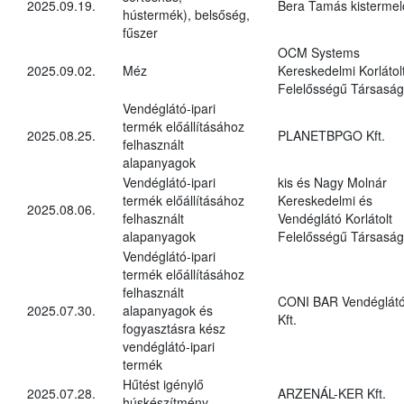
2025.09.19.
Bera Tamás kistermel
hústermék), belsőség,
fűszer
OCM Systems
2025.09.02.
Méz
Kereskedelmi Korlátol
Felelősségű Társaság
Vendéglátó-ipari
termék előállításához
2025.08.25.
PLANETBPGO Kft.
felhasznált
alapanyagok
Vendéglátó-ipari
kis és Nagy Molnár
termék előállításához
Kereskedelmi és
2025.08.06.
felhasznált
Vendéglátó Korlátolt
alapanyagok
Felelősségű Társaság
Vendéglátó-ipari
termék előállításához
felhasznált
CONI BAR Vendéglát
2025.07.30.
alapanyagok és
Kft.
fogyasztásra kész
vendéglátó-ipari
termék
Hűtést igénylő
2025.07.28.
ARZENÁL-KER Kft.
húskészítmény