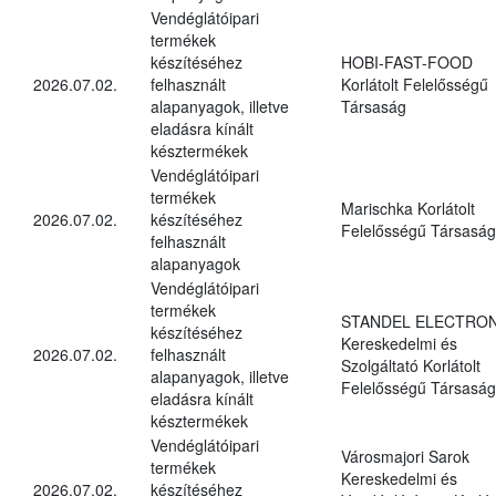
Vendéglátóipari
termékek
készítéséhez
HOBI-FAST-FOOD
2026.07.02.
felhasznált
Korlátolt Felelősségű
alapanyagok, illetve
Társaság
eladásra kínált
késztermékek
Vendéglátóipari
termékek
Marischka Korlátolt
2026.07.02.
készítéséhez
Felelősségű Társaság
felhasznált
alapanyagok
Vendéglátóipari
termékek
STANDEL ELECTRON
készítéséhez
Kereskedelmi és
2026.07.02.
felhasznált
Szolgáltató Korlátolt
alapanyagok, illetve
Felelősségű Társaság
eladásra kínált
késztermékek
Vendéglátóipari
Városmajori Sarok
termékek
Kereskedelmi és
2026.07.02.
készítéséhez