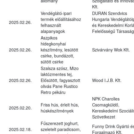
állomány
Szolgáltató és Innová
Kft.
Vendéglátó-ipari
DURAN Szendvics
termék előállításához
Hungaria Vendéglátóip
2025.02.26.
felhasznált
és Kereskedelmi Korlá
alapanyagok
Felelősségű Társaság
Aszpikos
hidegkonyhai
2025.02.26.
készítmény, lesütött
Szivárvány Wok Kft.
csirke, bundázott,
sütött csirke
Szalsza szósz, Mizo
laktózmentes tej,
2025.02.26.
Elősütött, fagyasztott
Wood I.J.B. Kft.
olivás Pane Rustico
Retro pékáru
NPK Charolles
Friss hús, érlelt hús,
Csomagküldő,
2025.02.20.
húskészítmények
Kereskedelmi Szociáli
Szövetkezet
Fűszerezett joghurt,
Funny Drink Gyártó é
2025.02.18.
szeletelt paradicsom,
Forgalmazó Kft.