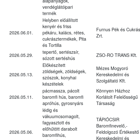
alapanyagok,
vendéglátóipari
termék
Helyben előállított
kenyér és friss
Furnus Pék és Cukrás
2026.06.01.
pékáru, kalács, rétes,
Zrt.
cukrásztermékek, Pita
és Tortilla
tepertő, sertészsír,
2026.05.29.
ZSO-RO TRANS Kft.
sózott sertéshús
Előkészített
Mézes Mogyoró
zöldségek, zöldségek,
2026.05.13.
Kereskedelmi és
szószok, konyhai
Szolgáltató Kft.
készételek
pácmassza, pácolt
Könnyen Házhoz
2026.05.11.
baromfi hús, baromfi
Korlátolt Felelősségű
apróhús, gyrosnyárs
Társaság
lédig és
vákuumcsomagolt,
TÁPIÓCSIR
fagyasztott és
Baromfinevelő,-
előhűtött darabolt
2026.05.06.
Feldolgozó Értékesitő
baromfihús,
Kereskedelmi és