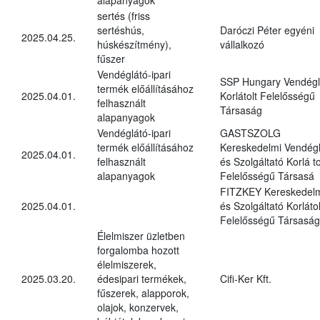
sertés (friss
sertéshús,
Daróczi Péter egyéni
2025.04.25.
húskészítmény),
vállalkozó
fűszer
Vendéglátó-ipari
SSP Hungary Vendégl
termék előállításához
2025.04.01.
Korlátolt Felelősségű
felhasznált
Társaság
alapanyagok
Vendéglátó-ipari
GASTSZOLG
termék előállításához
Kereskedelmi Vendégl
2025.04.01.
felhasznált
és Szolgáltató Korlá to
alapanyagok
Felelősségű Társasá
FITZKEY Kereskedel
2025.04.01.
és Szolgáltató Korlátol
Felelősségű Társaság
Élelmiszer üzletben
forgalomba hozott
élelmiszerek,
2025.03.20.
édesipari termékek,
Cifi-Ker Kft.
fűszerek, alapporok,
olajok, konzervek,