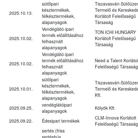
sütőipari
Tiszavasvári-Sütőüz
késztermékek,
Termelő és Kereskede
2025.10.13.
félkésztermékek,
Korlátolt Felelősségű
alapanyagok
Társaság
Vendéglátó-ipari
TON ICHI HUNGARY
termék előállításához
2025.10.02.
Korlátolt Felelősségű
felhasznált
Társaság
alapanyagok
Vendéglátó-ipari
termék előállításához
Need a Talent Korlátol
2025.10.02.
felhasznált
Felelősségű Társaság
alapanyagok
sütőipari
Tiszavasvári-Sütőüz
késztermékek,
2025.10.01.
Termelő és Kereskede
félkésztermékek,
Kft.
alapanyagok
vendéglátóipari
2025.09.25.
Kölyök Kft.
alapanyagok
CLM-Innova Korlátolt
2025.09.22.
Édesipari termékek
Felelősségű Társaság
sertés (friss
sertéshús,