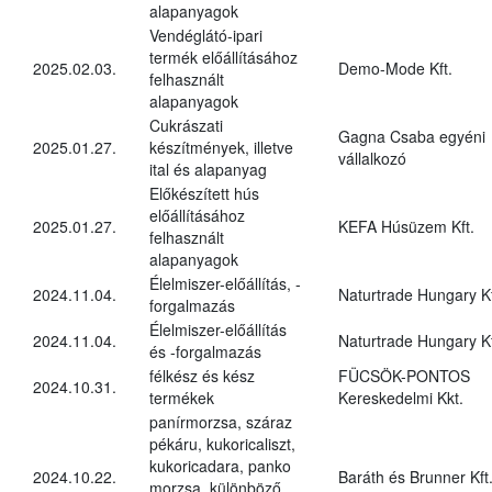
alapanyagok
Vendéglátó-ipari
termék előállításához
2025.02.03.
Demo-Mode Kft.
felhasznált
alapanyagok
Cukrászati
Gagna Csaba egyéni
2025.01.27.
készítmények, illetve
vállalkozó
ital és alapanyag
Előkészített hús
előállításához
2025.01.27.
KEFA Húsüzem Kft.
felhasznált
alapanyagok
Élelmiszer-előállítás, -
2024.11.04.
Naturtrade Hungary Kf
forgalmazás
Élelmiszer-előállítás
2024.11.04.
Naturtrade Hungary Kf
és -forgalmazás
félkész és kész
FÜCSÖK-PONTOS
2024.10.31.
termékek
Kereskedelmi Kkt.
panírmorzsa, száraz
pékáru, kukoricaliszt,
kukoricadara, panko
2024.10.22.
Baráth és Brunner Kft
morzsa, különböző